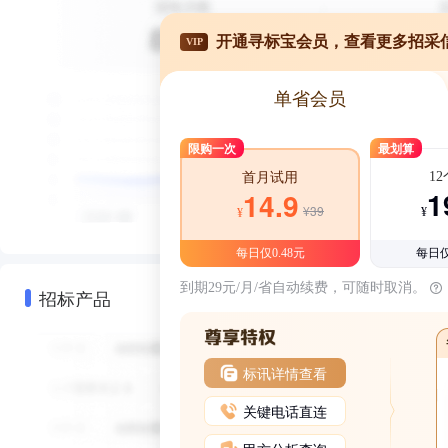
开通寻标宝会员，查看更多招采
VIP
单省会员
限购一次
最划算
1
首月试用
1
14.9
¥39
¥
¥
每日仅0.48元
每日仅
到期29元/月/省自动续费，可随时取消。
招标产品
标讯详情查看
关键电话直连