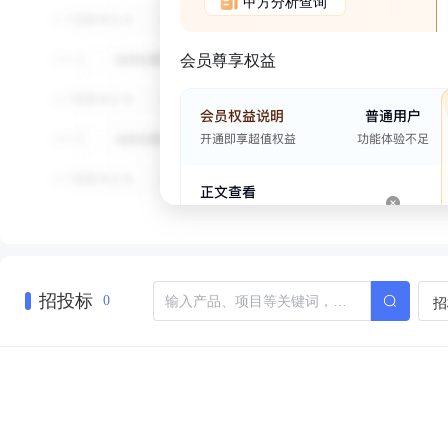
甲方分析查询
会员尊享权益
招投标
招
0