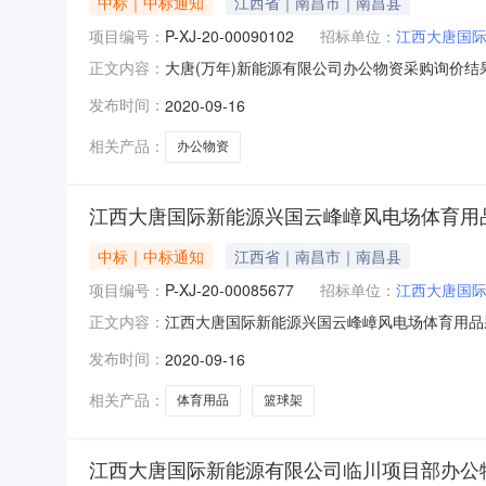
中标｜中标通知
江西省｜南昌市｜南昌县
项目编号：
P-XJ-20-00090102
招标单位：
江西大唐国
大唐(万年)新能源有限公司办公物资采购询价结果公
正文内容：
限公司(物资供应部)采购方式：网上询价成交供应商：
发布时间：
2020-09-16
83822595具体规格、技术指标及售后服务要
相关产品：
办公物资
江西大唐国际新能源兴国云峰嶂风电场体育用
中标｜中标通知
江西省｜南昌市｜南昌县
项目编号：
P-XJ-20-00085677
招标单位：
江西大唐国
江西大唐国际新能源兴国云峰嶂风电场体育用品采购
正文内容：
采购单位(含部门)：江西大唐国际新能源有限公司(
发布时间：
2020-09-16
日期：2020-09-16采购人联系方式：079
相关产品：
体育用品
篮球架
江西大唐国际新能源有限公司临川项目部办公