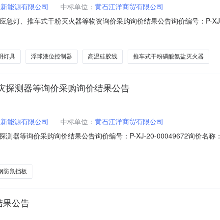
际新能源有限公司
中标单位：
黄石江洋商贸有限公司
消防应急灯、推车式干粉灭火器等物资询价采购询价结果公告询价编号：P-XJ-20-0
资询价采购采购单位(含部门)：江西大唐国际新能源有限公司(物资供应
52:00公告日期：2020-09-23采购人联系方式：18870007606具体
明灯具
浮球液位控制器
高温硅胶线
推车式干粉磷酸氨盐灭火器
灾探测器等询价采购询价结果公告
际新能源有限公司
中标单位：
黄石江洋商贸有限公司
器等询价采购询价结果公告询价编号：P-XJ-20-00049672询价
源有限公司(物资供应部)采购方式：网上询价成交供应商：黄石江洋商贸有
采购人联系方式：18870007606具体规格、技术指标及售后服务要求等详
钢防鼠挡板
结果公告