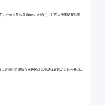
有限公司办公物资采购采购单位(含部门)：江西大唐国际新能源有
:00公告日期：2020-09-16采购人联系方式：0791-
备注1办公物资1批2020-09
：江西大唐国际新能源兴国云峰嶂风电场体育用品采购公开询价
公开询价报价截止日期：2020-8-1813:23:00公告
编码产品描述采购数量计量单位交付时间交货地点行项