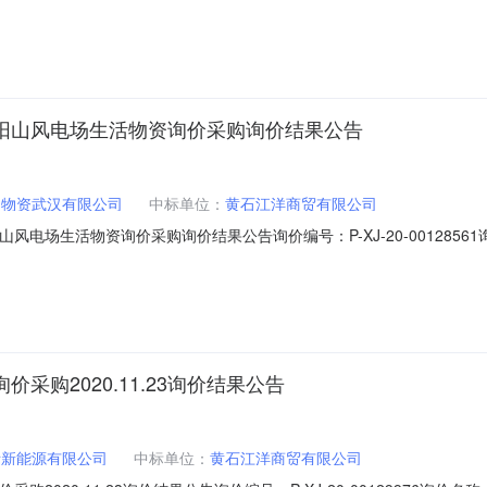
购项目三、组织形式：委托采购四、采购执行单位：中国水利电力物资武
2:00:00八、公告日期：2021-02-01九、采购执行人联系方式：151
际武宁太阳山风电场生活物资询价采购询价结果公告
力物资武汉有限公司
中标单位：
黄石江洋商贸有限公司
太阳山风电场生活物资询价采购询价结果公告询价编号：P-XJ-20-00128561
：中国水利电力物资武汉有限公司(江西采购部)采购方式：网上询价成交
020-12-18采购人联系方式：15172395177具体规格、技术指标及售后服
品询价采购2020.11.23询价结果公告
际新能源有限公司
中标单位：
黄石江洋商贸有限公司