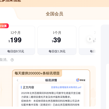
全国会员
最划算
12个月
1个月
3个月
199
39
99
¥
¥
¥
每日仅0.55元
每日仅1.26元
每日仅1.08元
时取消。