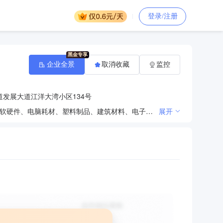
登录/注册
企业全景
取消收藏
监控
发展大道江洋大湾小区134号
日用百货、文化办公用品、包装材料、工艺品、化工产品（不含危险品）、五金交电、劳保用品、计算机软硬件、电脑耗材、塑料制品、建筑材料、电子产品、机电设备、家具、石灰、消防器材、药品零售；广告设计、制作、发布；再生资源回收（不含固体废物、危险废物、报废汽车等需经相关部门批准的项目）。（涉及许可经营项目，应取得相关部门许可后方可经营）
展开