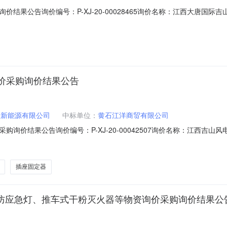
结果公告询价编号：P-XJ-20-00028465询价名称：江西大唐国
上询价成交供应商：黄石江洋商贸有限公司询价类型：公开询价报价截止日期：202
术指标及售后服务要求等详见下表。序号产品编码产品描述采购数量计量单位交
价采购询价结果公告
际新能源有限公司
中标单位：
黄石江洋商贸有限公司
询价结果公告询价编号：P-XJ-20-00042507询价名称：江西吉
购方式：网上询价成交供应商：黄石江洋商贸有限公司询价类型：公开询价报价截
6具体规格、技术指标及售后服务要求等详见下表。序号产品编码产品描述采购数
插座固定器
风电场箱消防应急灯、推车式干粉灭火器等物资询价采购询价结果公