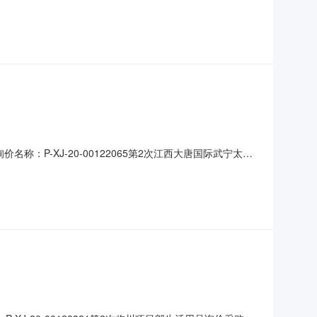
汉有限公司五、成交供应商：黄石江洋商贸有限公司六、询
82395177具体规格、技术指标及售后服务要求等详见下表。
询价名称：P-XJ-20-00122065第2次江西大唐国际武宁太阳
供应商：黄石江洋商贸有限公司询价类型：公开询价报价截
务要求等详见下表。序