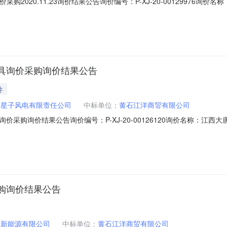
询价采购2020.11.23询价结果公告询价编号：P-XJ-20-00129976询价名
唐国际新能源有限公司(物资供应部)采购方式：网上询价成交供应商：黄石江洋
系方式：0791-83822595具体规格、技术指标及售后服务要求等详见下表
具询价采购询价结果公告
件
际星子风电有限责任公司
中标单位：
黄石江洋商贸有限公司
采购询价结果公告询价编号：P-XJ-20-00126120询价名称：江
物资供应部)采购方式：网上询价成交供应商：黄石江洋商贸有限公司询价类型：
8870007606具体规格、技术指标及售后服务要求等详见下表。序号产品
购询价结果公告
际新能源有限公司
中标单位：
黄石江洋商贸有限公司