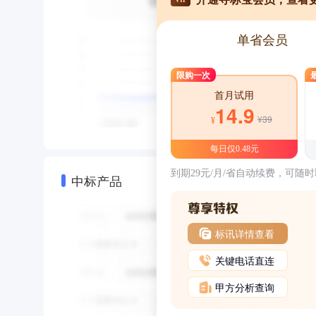
单省会员
限购一次
首月试用
14.9
¥39
¥
每日仅0.48元
到期29元/月/省自动续费，可随
中标产品
标讯详情查看
关键电话直连
甲方分析查询