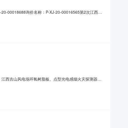
0018688询价名称：P-XJ-20-00016565第2次江西沙
部)采购方式：网上询价成交供应商：黄石江洋商贸有限公司
规格、技术指标及售
名称：江西吉山风电场环氧树脂板、点型光电感烟火灾探测器等
限公司询价类型：公开询价报价截止日期：2020-5-
见下表。序号产品编码产品描述采购数量计量单位交付时间交货地点