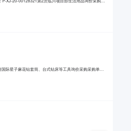
称：P-XJ-20-00128321第2次临川项目部生活用品询价采购
商贸有限公司询价类型：公开询价报价截止日期：2020-12-
西大唐国际星子麻花钻套筒、台式钻床等工具询价采购采购单位
公开询价报价截止日期：2020-11-308:00:00公
编码产品描述采购数量计量单位交付时间交货地点行项目备注