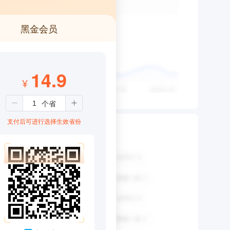
黑金会员
14.9
¥
支付后可进行选择生效省份