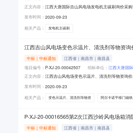
江西大唐国际吉山风电场发电机主碳刷询价采购询价
正文内容：
大唐国际新能源有限公司(物资供应部)采购方式：网
发布时间：
2020-09-23
联系方式：18870007606具体规格、技
相关产品：
发电机主碳刷
江西吉山风电场变色示温片、清洗剂等物资询
中标｜中标通知
江西省｜南昌市｜南昌县
项目编号：
P-XJ-20-00042507
招标单位：
江西大唐国
江西吉山风电场变色示温片、清洗剂等物资询价采购
正文内容：
门）：江西大唐国际新能源有限公司(物资供应部)采
发布时间：
2020-09-23
09-23采购人联系方式：1887000760
相关产品：
变色示温片、清洗剂等物资
阿尔卡诺平移门磁铁
P-XJ-20-00016565第2次江西沙岭
中标｜中标通知
江西省｜南昌市｜南昌县