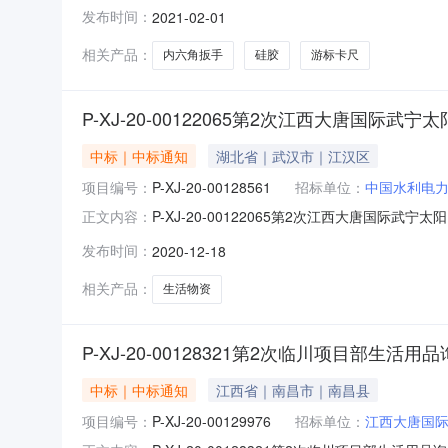
公司游标卡尺、变色硅胶、内六角扳手等询价采
发布时间：
2021-02-01
价类型：公开七、报价截止日期：2021-01-151
相关产品：
内六角扳手
硅胶
游标卡尺
P-XJ-20-00122065第2次江西大唐国
中标｜中标通知
湖北省｜武汉市｜江汉区
项目编号：
P-XJ-20-00128561
招标单位：
中国水利电
P-XJ-20-00122065第2次江西大唐国际武宁
正文内容：
山风电场生活物资询价采购采购单位（含部门）
发布时间：
2020-12-18
止日期：2020-12-617:00:00公告日期：2
相关产品：
生活物资
P-XJ-20-00128321第2次临川项目部生活用
中标｜中标通知
江西省｜南昌市｜南昌县
项目编号：
P-XJ-20-00129976
招标单位：
江西大唐国