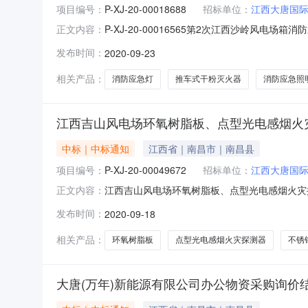
项目编号：
P-XJ-20-00018688
招标单位：
江西大唐国
P-XJ-20-00016565第2次江西沙岭风电场箱
正文内容：
岭风电场箱消防应急灯、推车式干粉灭火器等物
发布时间：
2020-09-23
询价类型：公开询价报价截止日期：2020-3-138:
相关产品：
消防应急灯
推车式干粉灭火器
消防应急照
江西吉山风电场环氧树脂板、点型光电感烟火
中标｜中标通知
江西省｜南昌市｜南昌县
项目编号：
P-XJ-20-00049672
招标单位：
江西大唐国
江西吉山风电场环氧树脂板、点型光电感烟火灾探测
正文内容：
询价采购采购单位（含部门）：江西大唐国际新能
发布时间：
2020-09-18
1919:00:00公告日期：2020-09-18
相关产品：
环氧树脂板
点型光电感烟火灾探测器
不锈
大唐(万年)新能源有限公司办公物资采购询价