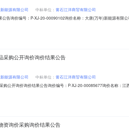
际新能源有限公司
中标单位：
黄石江洋商贸有限公司
告询价编号：P-XJ-20-00090102询价名称：大唐(万年)新能源
黄石江洋商贸有限公司询价类型：公开询价报价截止日期：2020-9-210:12
求等详见下表。序号产品编码产品描述采购数量计量单位交付时间交货地点行项目
品采购公开询价询价结果公告
际新能源有限公司
中标单位：
黄石江洋商贸有限公司
公开询价询价结果公告询价编号：P-XJ-20-00085677询价名称
物资供应部)采购方式：网上询价成交供应商：黄石江洋商贸有限公司询价类型：
1-83822595具体规格、技术指标及售后服务要求等详见下表。序号产品
物资询价采购询价结果公告