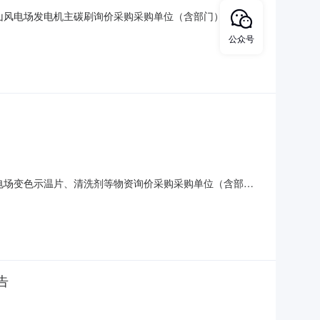
际吉山风电场发电机主碳刷询价采购采购单位（含部门）：江西
0-4-711:03:00公告日期：2020-09-23采购人
公众号
付时间交货地点行项目备注1 发电机主碳刷
山风电场变色示温片、清洗剂等物资询价采购采购单位（含部
止日期：2020-5-810:00:00公告日期：2020-
量计量单位交付时间交货地点行项目备注1 阿尔
告