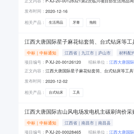
P-XJ-20-00128321第2次临川项目部生活用品
正文内容：
2020.11.23采购单位（含部门）：江西大
发布时间：
2020-12-16
78:23:00公告日期：2020-12-16采购人联
相关产品：
生活用品
牙膏
拖鞋
江西大唐国际星子麻花钻套筒、台式钻床等工
中标｜中标通知
江西省｜九江市｜庐山市
材料配
项目编号：
P-XJ-20-00126120
招标单位：
江西大唐国
江西大唐国际星子麻花钻套筒、台式钻床等工具询价
正文内容：
（含部门）：江西大唐国际星子风电有限责任公司(
发布时间：
2020-12-02
告日期：2020-12-02采购人联系方式：1
相关产品：
台式钻床
工具
江西大唐国际吉山风电场发电机主碳刷询价采
中标｜中标通知
江西省｜南昌市｜南昌县
项目编号：
P-XJ-20-00028465
招标单位：
江西大唐国