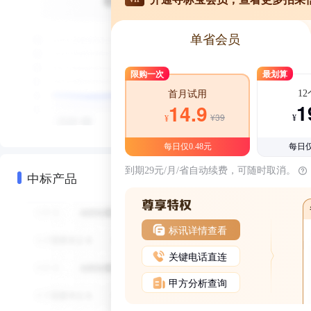
单省会员
限购一次
最划算
1
首月试用
1
14.9
¥39
¥
¥
每日仅0.48元
每日仅
到期29元/月/省自动续费，可随时取消。
中标产品
标讯详情查看
关键电话直连
甲方分析查询