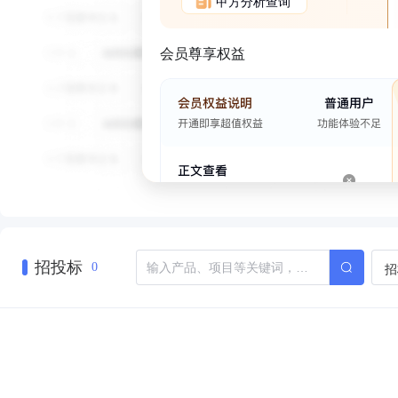
甲方分析查询
会员尊享权益
招投标
招
0