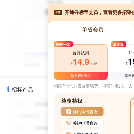
开通寻标宝会员，查看更多招采
VIP
单省会员
限购一次
最划算
1
首月试用
1
14.9
¥39
¥
¥
每日仅0.48元
每日仅
到期29元/月/省自动续费，可随时取消。
招标产品
标讯详情查看
关键电话直连