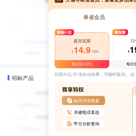
单省会员
限购一次
最划算
1
首月试用
1
14.9
¥39
¥
¥
每日仅0.48元
每日仅
到期29元/月/省自动续费，可随时取消。
招标产品
标讯详情查看
关键电话直连
甲方分析查询