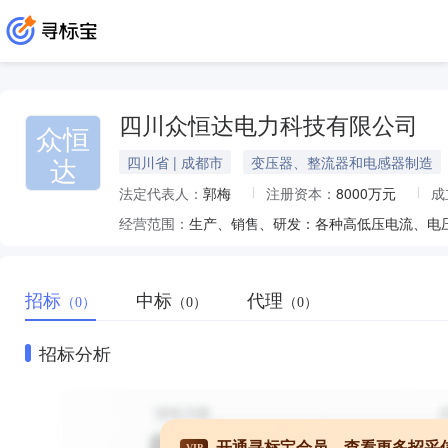
四川众恒达电力科技有限公司
众恒
达
四川省 | 成都市
变压器、整流器和电感器制造
法定代表人：
郭梅
注册资本：
8000万元
成
经营范围：
招标
中标
代理
（0）
（0）
（0）
招标分析
开通寻标宝会员，查看更多招采
VIP