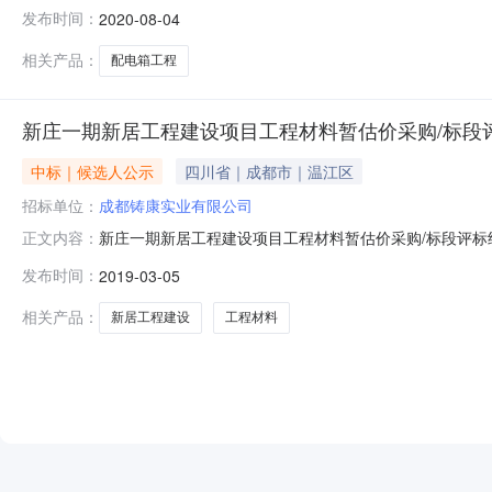
标人名称投标文件密封情况保证金到账金额(元)投标报价(元)
发布时间：
2020-08-04
1400007203649.00合格40日历天3四川倍思特电力电
相关产品：
配电箱工程
新庄一期新居工程建设项目工程材料暂估价采购/标段
中标｜候选人公示
四川省｜成都市｜温江区
招标单位：
成都铸康实业有限公司
新庄一期新居工程建设项目工程材料暂估价采购/标段评标结果
正文内容：
地区：成都市招标产品：高低压设备,数字表,设计服务,配电
发布时间：
2019-03-05
公示日期：2019-03-05项目及标段名称新庄一期新居工
相关产品：
新居工程建设
工程材料