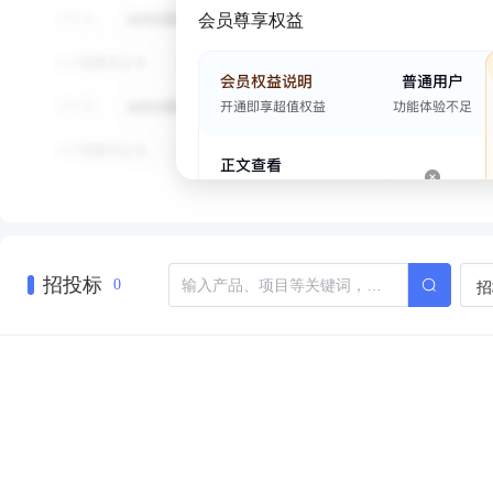
会员尊享权益
招投标
招
0