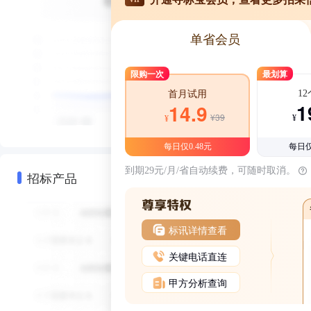
单省会员
限购一次
最划算
1
首月试用
1
14.9
¥39
¥
¥
每日仅0.48元
每日仅
到期29元/月/省自动续费，可随时取消。
招标产品
标讯详情查看
关键电话直连
甲方分析查询