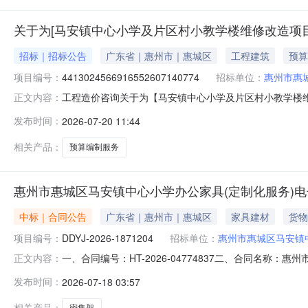
关于为[马安镇中心小学及片区村小教学楼维修改造项目
招标｜招标公告
广东省｜惠州市｜惠城区
工程建筑
预算
项目编号：
4413024566916552607140774
招标单位：
惠州市惠
工程造价咨询关于为【马安镇中心小学及片区村小教学楼维修
正文内容：
惠州市惠城区马安镇中心小学公开选取工程造价咨询中介
发布时间：
2026-07-20 11:44
维修改造项目采购预算编制服务中介服务事项无（属于非行政管理
（￥1,360,000
相关产品：
预算编制服务
惠州市惠城区马安镇中心小学办公家具(定制化服务)
中标｜合同公告
广东省｜惠州市｜惠城区
家具建材
货物
项目编号：
DDYJ-2026-1871204
招标单位：
惠州市惠城区马安镇
一、合同编号：HT-2026-04774837二、合同名称：
正文内容：
市惠城区马安镇中心小学办公家具（定制化服务）定点采购
发布时间：
2026-07-18 03:57
0752-3616891供应商（乙方）：惠州市兴星科技发展
相关产品：
密集架