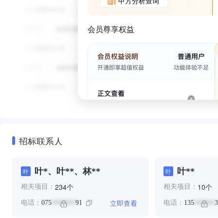
甲方分析查询
会员尊享权益
招标联系人
叶*、叶**、林**
叶**
叶
叶
个
个
234
10
相关项目：
相关项目：
立即查看
电话：
075
91
电话：
135
3
*******
******