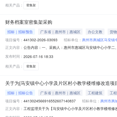
相关产品：
密集架
财务档案室密集架采购
招标｜招标预告
广东省｜惠州市｜惠城区
办公文教
货物
项目编号：
441302-2026-03093
招标单位：
惠州市惠城区马安镇
公告内容：一、采购人：惠州市惠城区马安镇中心小学二、采购
正文内容：
预算金额（元）：69242.00六、需求时间：七、采购方式：9八
发布时间：
2026-07-16 18:33
相关产品：
密集架
关于为[马安镇中心小学及片区村小教学楼维修改造项目
招标｜招标公告
广东省｜惠州市｜惠城区
工程建筑
工程
项目编号：
4413024566916552607140837
招标单位：
惠州市惠
工程监理关于为【马安镇中心小学及片区村小教学楼维修改造
正文内容：
马安镇中心小学公开选取工程监理中介服务机构，现将相