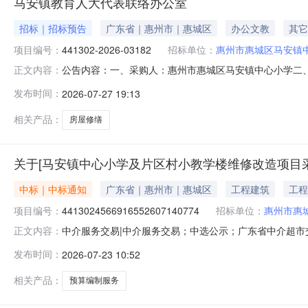
马安镇教育人大代表联络办公室
招标｜招标预告
广东省｜惠州市｜惠城区
办公文教
其它
项目编号：
441302-2026-03182
招标单位：
惠州市惠城区马安镇
公告内容：一、采购人：惠州市惠城区马安镇中心小学二、采购
正文内容：
五、采购预算金额（元）：22711.00六、需求时间：七、采购方
发布时间：
2026-07-27 19:13
相关产品：
房屋修缮
关于[马安镇中心小学及片区村小教学楼维修改造项目
中标｜中标通知
广东省｜惠州市｜惠城区
工程建筑
工程
项目编号：
4413024566916552607140774
招标单位：
惠州市惠
中介服务交易|中介服务交易；中选公示；广东省中介超市交易系
正文内容：
采购预算编制服务项目业主名称：惠州市惠城区马安镇中心
发布时间：
2026-07-23 10:52
率金额说明：服务金额暂定6276元，下浮率最低为0%，最
相关产品：
预算编制服务