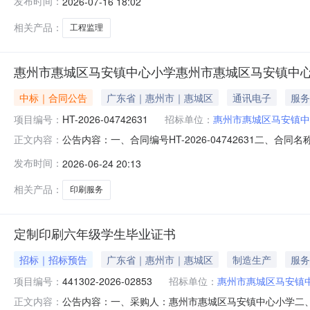
发布时间：
2026-07-16 18:02
监理服务中介服务事项无（属于非行政管理的中介服务项目采购）投资
相关产品：
工程监理
惠州市惠城区马安镇中心小学惠州市惠城区马安镇中
中标｜合同公告
广东省｜惠州市｜惠城区
通讯电子
服务
项目编号：
HT-2026-04742631
招标单位：
惠州市惠城区马安镇中
公告内容：一、合同编号HT-2026-04742631二、合
正文内容：
镇中心小学印刷服务定点采购五、合同主体采购人(甲方)：惠
发布时间：
2026-06-24 20:13
惠州市裕峰印刷有限公司地址：水口街道办事处联系方式：135
相关产品：
印刷服务
定制印刷六年级学生毕业证书
招标｜招标预告
广东省｜惠州市｜惠城区
制造生产
服务
项目编号：
441302-2026-02853
招标单位：
惠州市惠城区马安镇
公告内容：一、采购人：惠州市惠城区马安镇中心小学二、采购
正文内容：