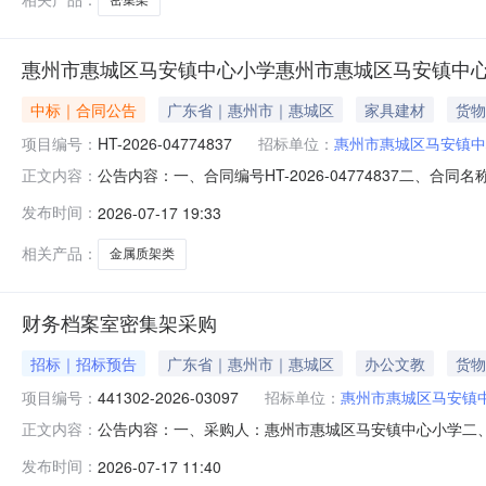
惠州市惠城区马安镇中心小学惠州市惠城区马安镇中心
中标｜合同公告
广东省｜惠州市｜惠城区
家具建材
货物
项目编号：
HT-2026-04774837
招标单位：
惠州市惠城区马安镇中
公告内容：一、合同编号HT-2026-04774837二、合
正文内容：
州市惠城区马安镇中心小学办公家具（定制化服务）定点采
发布时间：
2026-07-17 19:33
0752-3616891供应商(乙方)：惠州市兴星科技发展有
相关产品：
金属质架类
财务档案室密集架采购
招标｜招标预告
广东省｜惠州市｜惠城区
办公文教
货物
项目编号：
441302-2026-03097
招标单位：
惠州市惠城区马安镇
公告内容：一、采购人：惠州市惠城区马安镇中心小学二、采购
正文内容：
预算金额（元）：69240.60六、需求时间：七、采购方式：9八
发布时间：
2026-07-17 11:40