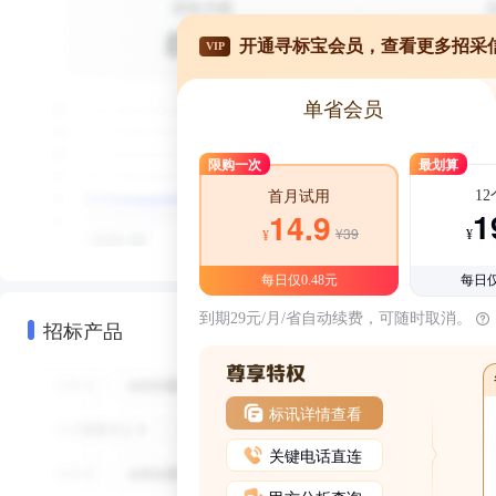
开通寻标宝会员，查看更多招采
VIP
单省会员
限购一次
最划算
1
首月试用
1
14.9
¥39
¥
¥
每日仅0.48元
每日仅
到期29元/月/省自动续费，可随时取消。
招标产品
标讯详情查看
关键电话直连