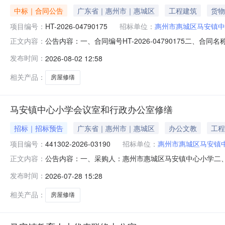
中标｜合同公告
广东省｜惠州市｜惠城区
工程建筑
货物
项目编号：
HT-2026-04790175
招标单位：
惠州市惠城区马安镇中
公告内容：一、合同编号HT-2026-04790175二、合
正文内容：
镇中心小学修缮工程定点采购五、合同主体采购人(甲方)：惠
发布时间：
2026-08-02 12:58
惠州市中成建设有限公司地址：小金口街道惠州大道（小金口段
相关产品：
房屋修缮
马安镇中心小学会议室和行政办公室修缮
招标｜招标预告
广东省｜惠州市｜惠城区
办公文教
工程
项目编号：
441302-2026-03190
招标单位：
惠州市惠城区马安镇
公告内容：一、采购人：惠州市惠城区马安镇中心小学二、采购
正文内容：
屋修缮五、采购预算金额（元）：90910.00六、需求时间：七
发布时间：
2026-07-28 15:28
2814:52:45
相关产品：
房屋修缮