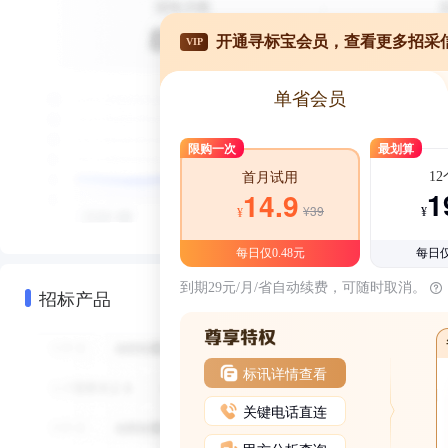
开通寻标宝会员，查看更多招采
VIP
单省会员
限购一次
最划算
1
首月试用
1
14.9
¥39
¥
¥
每日仅0.48元
每日仅
到期29元/月/省自动续费，可随时取消。
招标产品
标讯详情查看
关键电话直连