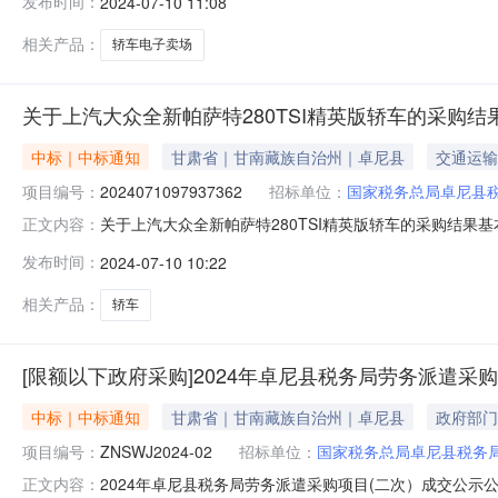
发布时间：
2024-07-10 11:08
号91110000101255934J四、主要标的信息货物类
相关产品：
轿车电子卖场
关于上汽大众全新帕萨特280TSI精英版轿车的采购结
中标｜中标通知
甘肃省｜甘南藏族自治州｜卓尼县
交通运输
项目编号：
2024071097937362
招标单位：
国家税务总局卓尼县
关于上汽大众全新帕萨特280TSI精英版轿车的采购结果基
正文内容：
名称数量协议单价(元)订购单价(元)供应商轿车全新帕萨特280
发布时间：
2024-07-10 10:22
同签订后7工作日送货地址甘肃省甘南藏族自治州卓尼县柳
相关产品：
轿车
[限额以下政府采购]2024年卓尼县税务局劳务派遣采购
中标｜中标通知
甘肃省｜甘南藏族自治州｜卓尼县
政府部门
项目编号：
ZNSWJ2024-02
招标单位：
国家税务总局卓尼县税务
2024年卓尼县税务局劳务派遣采购项目(二次）成交公示公
正文内容：