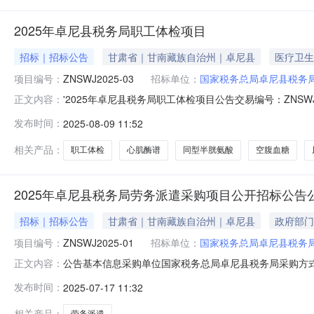
2025年卓尼县税务局职工体检项目
招标｜招标公告
甘肃省｜甘南藏族自治州｜卓尼县
医疗卫生
项目编号：
ZNSWJ2025-03
招标单位：
国家税务总局卓尼县税务
'2025年卓尼县税务局职工体检项目公告交易编号：ZN
正文内容：
电话15109447100采购标包信息序号标包名称标包编号标
发布时间：
2025-08-09 11:52
体检项目邀请招标公告（二次）2025年卓尼县税务局职
相关产品：
职工体检
心肌酶谱
同型半胱氨酸
空腹血糖
2025年卓尼县税务局劳务派遣采购项目公开招标公告
招标｜招标公告
甘肃省｜甘南藏族自治州｜卓尼县
政府部门
项目编号：
ZNSWJ2025-01
招标单位：
国家税务总局卓尼县税务
公告基本信息采购单位国家税务总局卓尼县税务局采购方式公
正文内容：
年卓尼县税务局劳务派遣采购项目公开招标公告-001标段0
发布时间：
2025-07-17 11:32
遣采购项目.，本项目实施自主招标，项目法人及招标人
加投标。一、
相关产品：
劳务派遣