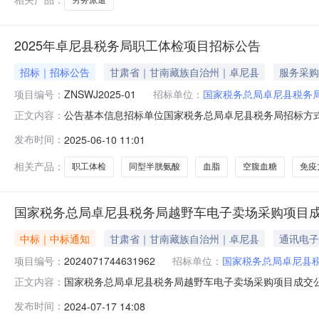
2025年卓尼县税务局职工体检项目招标公告
招标｜招标公告
甘肃省｜甘南藏族自治州｜卓尼县
服务采购
项目编号：
ZNSWJ2025-01
招标单位：
国家税务总局卓尼县税务
公告基本信息招标单位国家税务总局卓尼县税务局招标方式邀
正文内容：
内容2025年卓尼县税务局职工体检项目邀请招标公告2
发布时间：
2025-06-10 11:01
标条件，决定对本项目进行邀请招标，现特邀请以下单位按公
内容序号货物名称
相关产品：
职工体检
同型半胱氨酸
血脂
空腹血糖
免疫
国家税务总局卓尼县税务局越野车电子卖场采购项目
中标｜中标通知
甘肃省｜甘南藏族自治州｜卓尼县
通讯电子
项目编号：
2024071744631962
招标单位：
国家税务总局卓尼县
国家税务总局卓尼县税务局越野车电子卖场采购项目成交公告
正文内容：
信息：中标信息序号标项名称总价(元)中标供应商名称中标
发布时间：
2024-07-17 14:08
工业城914115005672695373四、主要标的信息货