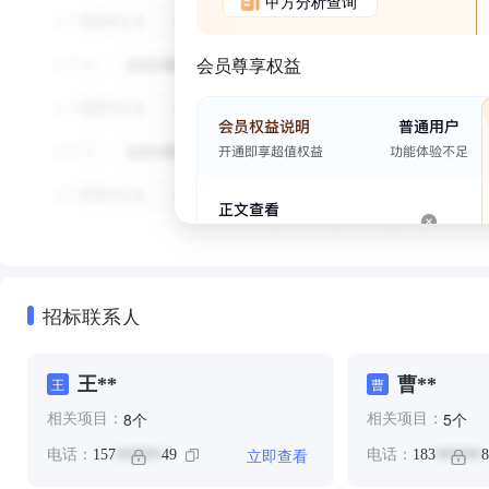
甲方分析查询
会员尊享权益
招标联系人
王**
曹**
王
曹
个
个
8
5
相关项目：
相关项目：
立即查看
电话：
157
49
电话：
183
8
******
******