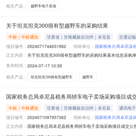
相关产品：
越野车电子卖场
关于坦克坦克300很有型越野车的采购结果
中标｜中标通知
甘肃省｜甘南藏族自治州｜卓尼县
交通运输
项目编号：
2024071744631962
招标单位：
国家税务总局卓尼县
关于坦克坦克300很有型越野车的采购结果基本信息采购单位
正文内容：
议单价(元)订购单价(元)供应商越野车坦克300征服者120
发布时间：
2024-07-17 10:39
订后7工作日送货地址甘肃省甘南藏族自治州卓尼县柳林镇
相关产品：
坦克坦克300很有型越野车
越野车
国家税务总局卓尼县税务局轿车电子卖场采购项目成
中标｜中标通知
甘肃省｜甘南藏族自治州｜卓尼县
通讯电子
项目编号：
2024071097937362
招标单位：
国家税务总局卓尼县
国家税务总局卓尼县税务局轿车电子卖场采购项目成交公告一
正文内容：
息：中标信息序号标项名称总价(元)中标供应商名称中标供