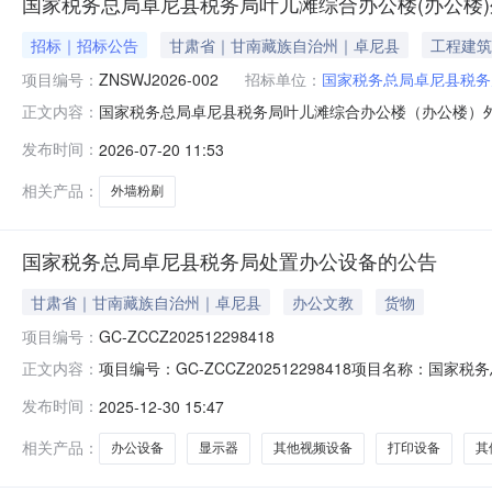
国家税务总局卓尼县税务局叶儿滩综合办公楼(办公楼
招标｜招标公告
甘肃省｜甘南藏族自治州｜卓尼县
工程建筑
项目编号：
ZNSWJ2026-002
招标单位：
国家税务总局卓尼县税务
国家税务总局卓尼县税务局叶儿滩综合办公楼（办公楼）
正文内容：
务总局卓尼县税务局)招标项目的潜在磋商人应在甘南州海荣
发布时间：
2026-07-20 11:53
局卓尼县税务局委托甘南州海荣项目咨询管理有限公司，
前来参加。一、项目基本情况1．项目编
相关产品：
外墙粉刷
国家税务总局卓尼县税务局处置办公设备的公告
甘肃省｜甘南藏族自治州｜卓尼县
办公文教
货物
项目编号：
GC-ZCCZ202512298418
项目编号：GC-ZCCZ202512298418项目名称
正文内容：
打印设备，其他音频设备，其他办公设备，普通电视设备
发布时间：
2025-12-30 15:47
服务机构名称：中国再生资源开发集团有限公司处置服务机构联系方
相关产品：
办公设备
显示器
其他视频设备
打印设备
其