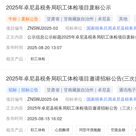
2025年卓尼县税务局职工体检项目废标公示
中标｜废标公告
甘肃省｜甘南藏族自治州｜卓尼县
其他
项目编号：
ZNSWJ2025-03
招标单位：
国家税务总局卓尼县税务
公示信息公示标题2025年卓尼县税务局职工体检项目废标公示公示类
正文内容：
15109447100公示内容2025年卓尼县税务局职工体检
发布时间：
2025-08-20 13:07
目废标原因本项目有效投标报价不足三家，故本项目废标
相关产品：
职工体检
2025年卓尼县税务局职工体检项目邀请招标公告(三次
招标｜招标公告
甘肃省｜甘南藏族自治州｜卓尼县
通讯电子
项目编号：
ZNSWJ2025-04
招标单位：
国家税务总局卓尼县税务
2025年卓尼县税务局职工体检项目邀请招标公告（三次）
正文内容：
人曹主任联系电话15109447100采购标包信息序号标包
发布时间：
2025-08-15 16:02
109500.00（元）公告内容2025年卓尼县税务局职
卓尼县税务局。
相关产品：
职工体检
心肌酶谱
同型半胱氨酸
空腹血糖