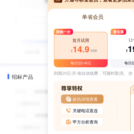
单省会员
限购一次
最划算
1
首月试用
1
14.9
¥39
¥
¥
每日仅0.48元
每日仅
到期29元/月/省自动续费，可随时取消。
招标产品
标讯详情查看
关键电话直连
甲方分析查询