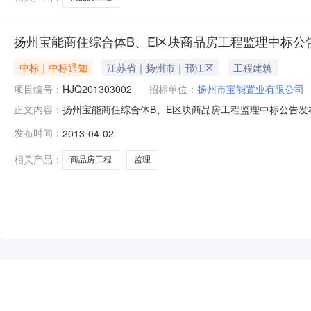
扬州宝能商住综合体B、E区块商品房工程监理中标公
中标｜中标通知
江苏省｜扬州市｜邗江区
工程建筑
项目编号：
HJQ201303002
招标单位：
扬州市宝能置业有限公司
扬州宝能商住综合体B、E区块商品房工程监理中标公告发布时
正文内容：
市招标产品：所属行业：;建筑工程;扬州宝能商住综合体B、
发布时间：
2013-04-02
HJQ201303002001标段名称：扬州宝能商住综
相关产品：
商品房工程
监理
NEW
HOT
5折起