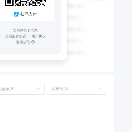
扫码支付
支付则代表同意
交易服务协议
｜
用户协议
发票获取
省份地区