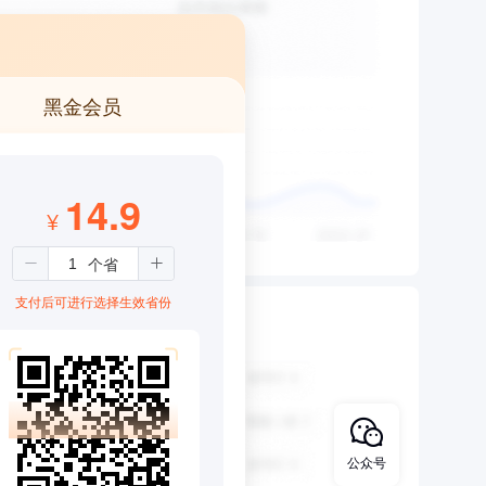
黑金会员
14.9
¥
支付后可进行选择生效省份
公众号