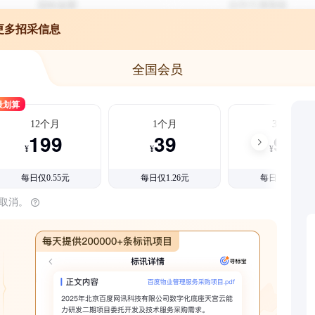
更多招采信息
全国会员
最划算
12个月
1个月
3个月
199
39
99
¥
¥
¥
每日仅0.55元
每日仅1.26元
每日仅1.08元
时取消。