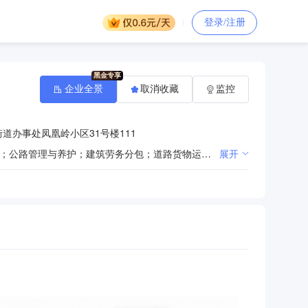
登录/注册
企业全景
取消收藏
监控
道办事处凤凰岭小区31号楼111
许可项目：建设工程设计；建设工程施工；房屋建筑和市政基础设施项目工程总承包；住宅室内装饰装修；公路管理与养护；建筑劳务分包；道路货物运输（不含危险货物）；文物保护工程施工；建设工程勘察；测绘服务；输电、供电、受电电力设施的安装、维修和试验（依法须经批准的项目，经相关部门批准后方可开展经营活动）一般项目：市政设施管理；工程管理服务；对外承包工程；园林绿化工程施工；土石方工程施工；建筑工程机械与设备租赁；五金产品批发；五金产品零售；金属材料销售；建筑材料销售；门窗销售；涂料销售（不含危险化学品）；消防技术服务（除许可业务外，可自主依法经营法律法规非禁止或限制的项目）
展开