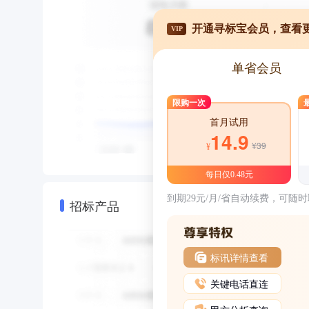
开通寻标宝会员，查看
VIP
单省会员
限购一次
首月试用
14.9
¥39
¥
每日仅0.48元
到期29元/月/省自动续费，可随
招标产品
标讯详情查看
关键电话直连