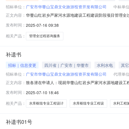
招标单位：
广安市华蓥山宝鼎文化旅游投资开发有限公司
中标单
华蓥山红岩乡严家河水源地建设工程建设阶段项目管理全过
正文内容：
理全过程（施工阶段）咨询服务竞争性磋商活动，经现场
发布时间：
2025-07-16 09:38
目管理有限公司（总价2355500元,得分88.48分）；
份有限公司（总价2
相关产品：
管理全过程咨询服务
补遗书
招标｜信息变更
四川省｜广安市｜华蓥市
水利水电
其它
招标单位：
广安市华蓥山宝鼎文化旅游投资开发有限公司
代理单
致各潜在申请人：现就华蓥山红岩乡严家河水源地建设工程
正文内容：
质要求：1.具有水利水电专业乙级及以上工程咨询资信资
发布时间：
2025-07-10 18:46
乙级及以上资质。”更正为：“（二）资质要求：1.具有
询截图）；2.同时具有行政主管部门
相关产品：
水库枢纽专业工程设计
水库枢纽专业工程设
水利工程
补遗书01号