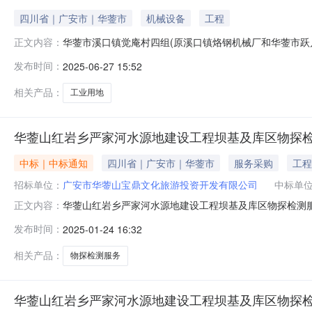
四川省｜广安市｜华蓥市
机械设备
工程
华蓥市溪口镇觉庵村四组(原溪口镇烙钢机械厂和华蓥市跃
正文内容：
和华蓥市跃川机械有限公司区域)招租公告广安市华蓥山宝
发布时间：
2025-06-27 15:52
安市金亿旅游投资开发有限公司下属子公司，为市属国有
图）面向社会公开挂网招租，具体事项公
相关产品：
工业用地
华蓥山红岩乡严家河水源地建设工程坝基及库区物探
中标｜中标通知
四川省｜广安市｜华蓥市
服务采购
工程
招标单位：
广安市华蓥山宝鼎文化旅游投资开发有限公司
中标单
华蓥山红岩乡严家河水源地建设工程坝基及库区物探检测服
正文内容：
动，经现场评审，确定了本项目的中选候选人，现将结果及
发布时间：
2025-01-24 16:32
第二中选候选人：黄河勘测规划设计研究院有限公司（总价3
25日至2025年1月
相关产品：
物探检测服务
华蓥山红岩乡严家河水源地建设工程坝基及库区物探