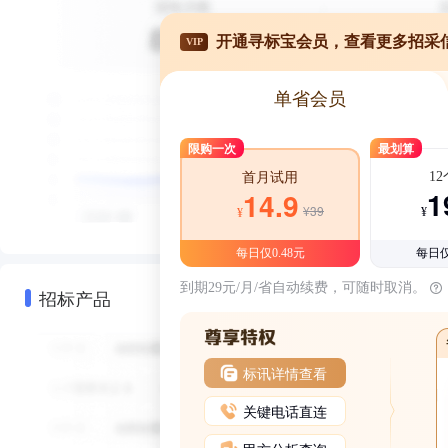
开通寻标宝会员，查看更多招采
VIP
单省会员
限购一次
最划算
1
首月试用
1
14.9
¥39
¥
¥
每日仅0.48元
每日仅
到期29元/月/省自动续费，可随时取消。
招标产品
标讯详情查看
关键电话直连