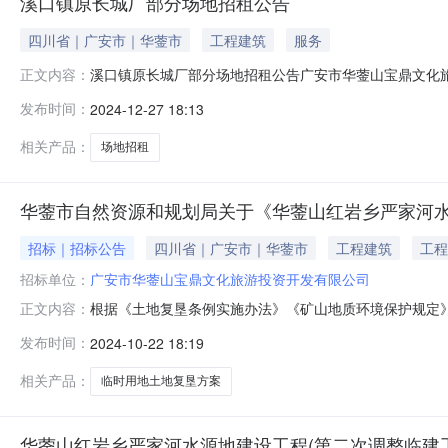
溪口镇原长城厂部分场地招租公告
四川省｜广安市｜华蓥市
工程建筑
服务
溪口镇原长城厂部分场地招租公告广安市华蓥山宝鼎文化旅
正文内容：
现为广安交通文化旅游投资建设开发集团有限责任公司旗
发布时间：
2024-12-27 18:13
分场地（详见附图）面向社会公开挂网招租，具体事项公告
国查询记录为准）；3.法律、行政法规规
相关产品：
场地招租
华蓥市自然资源和规划局关于《华蓥山红岩乡严家河水
招标｜招标公告
四川省｜广安市｜华蓥市
工程建筑
工程
招标单位：
广安市华蓥山宝鼎文化旅游投资开发有限公司
根据《土地复垦条例实施办法》《矿山地质环境保护规定
正文内容：
件：华蓥山红岩乡严家河水源地建设工程临时用地土地复垦方
发布时间：
2024-10-22 18:19
地复垦方案（第二批次）报告书项目建设单位：广安市华
建设工程临时用地土地复垦方案（第二批
相关产品：
临时用地土地复垦方案
华蓥山红岩乡严家河水源地建设工程(第二次调整临建