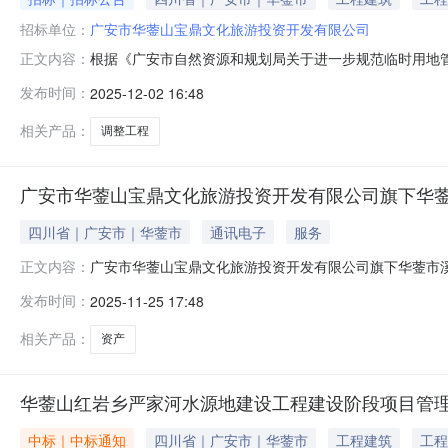
招标单位：
广安市华蓥山宝鼎文化旅游投资开发有限公司
根据《广安市自然资源和规划局关于进一步规范临时用地管
正文内容：
三次调整工程临时使用林地准予行政许可决定书》（广市林
发布时间：
2025-12-02 16:48
程临时使用林地准予行政许可决定书》（广市林地许（临）字
相关产品：
调整工程
广安市华蓥山宝鼎文化旅游投资开发有限公司旗下华
四川省｜广安市｜华蓥市
通讯电子
服务
广安市华蓥山宝鼎文化旅游投资开发有限公司旗下华蓥市
正文内容：
资开发有限公司成立于2017年3月，现为广安交通文化
发布时间：
2025-11-25 17:48
日常管理需要，将溪口资产面向社会公开挂网招租，具体事
信用中国查询记录为准）；3.法律、行政
相关产品：
资产
华蓥山红岩乡严家河水源地建设工程建设阶段项目管理
中标｜中标通知
四川省｜广安市｜华蓥市
工程建筑
工程