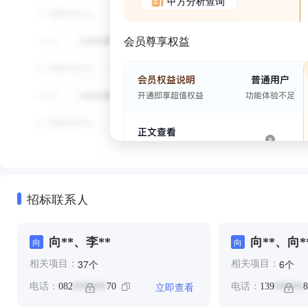
甲方分析查询
会员尊享权益
招标联系人
向**、李**
向**、向*
向
向
个
个
37
6
相关项目：
相关项目：
立即查看
电话：
082
70
电话：
139
8
*******
******