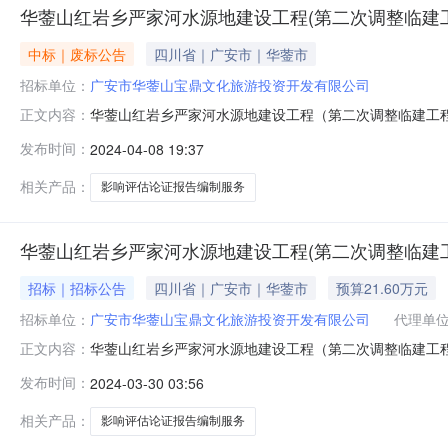
华蓥山红岩乡严家河水源地建设工程(第二次调整临建
中标｜废标公告
四川省｜广安市｜华蓥市
招标单位：
广安市华蓥山宝鼎文化旅游投资开发有限公司
华蓥山红岩乡严家河水源地建设工程（第二次调整临建工
正文内容：
对华蓥山风景名胜区影响评估论证报告编制服务流标公示各
发布时间：
2024-04-08 19:37
影响评估论证报告编制服务竞争性谈判活动，因通过资格
市政勘察设计院有限公司2024年4月8日
相关产品：
影响评估论证报告编制服务
华蓥山红岩乡严家河水源地建设工程(第二次调整临建
招标｜招标公告
四川省｜广安市｜华蓥市
预算21.60万元
招标单位：
广安市华蓥山宝鼎文化旅游投资开发有限公司
代理单
华蓥山红岩乡严家河水源地建设工程（第二次调整临建工
正文内容：
工程）对华蓥山风景名胜区影响评估论证报告编制服务竞
发布时间：
2024-03-30 03:56
蓥山风景名胜区影响评估论证报告编制服务项目服务商，
目名称华蓥山红岩乡严家河水源地建设工程（第二次
相关产品：
影响评估论证报告编制服务