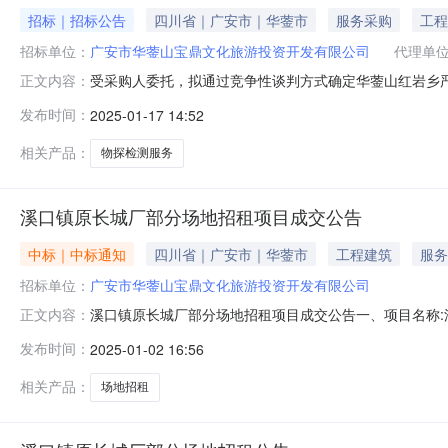
招标｜招标公告
四川省｜广安市｜华蓥市
服务采购
工程
招标单位：
广安市华蓥山宝鼎文化旅游投资开发有限公司
代理单
受采购人委托，拟通过竞争性谈判方式确定华蓥山红岩乡
正文内容：
目概况二、申请人资格要求（一）一般要求：具有独立企
发布时间：
2025-01-17 14:52
质）甲级及以上资质。（三）业绩要求：申请人近5年以来
类工程地质物探检测项目业绩）。（四）人员
相关产品：
物探检测服务
溪口镇原长城厂部分场地招租项目成交公告
中标｜中标通知
四川省｜广安市｜华蓥市
工程建筑
服务
招标单位：
广安市华蓥山宝鼎文化旅游投资开发有限公司
溪口镇原长城厂部分场地招租项目成交公告一、项目名称:
正文内容：
人名称备注1原长城厂部分场地/11亩2.9304韩云忠
发布时间：
2025-01-02 16:56
厂部分场地招租。四、公告期限:自本公告发布之日起3个
有限公司地址:四川省华蓥市红
相关产品：
场地招租