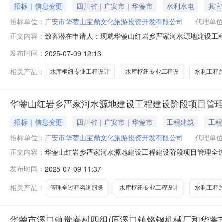
招标｜信息变更
四川省｜广安市｜华蓥市
水利水电
其它
招标单位：
广安市华蓥山宝鼎文化旅游投资开发有限公司
代理单
致各潜在申请人：现就华蓥山红岩乡严家河水源地建设工程
正文内容：
要求：1.具有水利水电专业乙级及以上工程咨询资信资质
发布时间：
2025-07-09 12:13
级及以上资质。”更正为：“具有行政主管部门颁发的水库
磋商公告”的“附录资质说明”更正
相关产品：
水库枢纽专业工程设计
水库枢纽专业工程设
水利工程
华蓥山红岩乡严家河水源地建设工程建设阶段项目管理全
招标｜信息变更
四川省｜广安市｜华蓥市
工程建筑
工程
招标单位：
广安市华蓥山宝鼎文化旅游投资开发有限公司
代理单
华蓥山红岩乡严家河水源地建设工程建设阶段项目管理全
正文内容：
(施工阶段)咨询服务磋商文件作如下补遗：一、磋商文件“
发布时间：
2025-07-09 11:37
颁发的水库枢纽专业工程设计乙级及以上资质或具有水行
上资质或具有水行政主管部门颁发的
相关产品：
管理全过程咨询服务
水库枢纽专业工程设计
水利工程
华蓥市溪口镇觉庵村四组(原溪口镇烙钢机械厂和华蓥