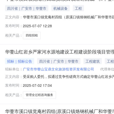
四川省｜广安市｜华蓥市
机械设备
工程
华蓥市溪口镇觉庵村四组（原溪口镇烙钢机械厂和华蓥市
正文内容：
钢机械厂和华蓥市跃川机械有限公司区域）招租结果公示
发布时间：
2025-07-07 12:28
溪口镇觉庵村四组（原溪口镇烙钢机械厂和华蓥市跃川机械
间，若对结果有异议或意见，请通过来访或书
相关产品：
四组招租
华蓥山红岩乡严家河水源地建设工程建设阶段项目管理
招标｜招标公告
四川省｜广安市｜华蓥市
工程建筑
工程
招标单位：
广安市华蓥山宝鼎文化旅游投资开发有限公司
代理单
受采购人委托，拟通过竞争性磋商方式确定华蓥山红岩乡
正文内容：
目的竞争性磋商。一、项目概况二、申请人资格要求（一
发布时间：
2025-07-02 17:04
质；2.同时具有行政主管部门颁发的水库枢纽专业工程设
（即2022年1月1日至申请文件递交截止时间）
相关产品：
管理全过程咨询服务
华蓥市溪口镇觉庵村四组(原溪口镇烙钢机械厂和华蓥