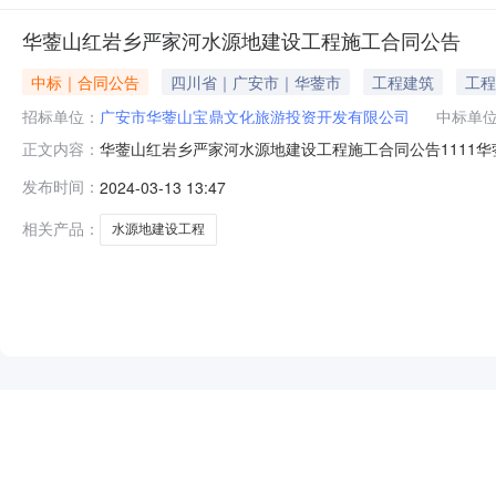
华蓥山红岩乡严家河水源地建设工程施工合同公告
中标｜合同公告
四川省｜广安市｜华蓥市
工程建筑
工程
招标单位：
广安市华蓥山宝鼎文化旅游投资开发有限公司
中标单
华蓥山红岩乡严家河水源地建设工程施工合同公告1111
正文内容：
发包人名称发包人地址发包人电话广安市华蓥山宝鼎文化旅游
发布时间：
2024-03-13 13:47
司浙江省杭州市滨江区西兴镇水电新村0571-8668900
工日期
相关产品：
水源地建设工程
NEW
HOT
5折起