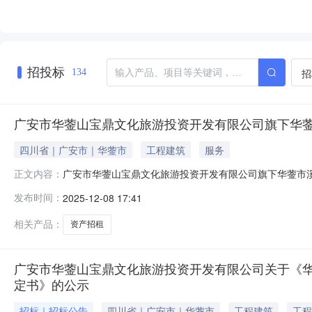
招投标
招
134
广安市华蓥山宝鼎文化旅游投资开发有限公司旗下华
四川省｜广安市｜华蓥市
工程建筑
服务
广安市华蓥山宝鼎文化旅游投资开发有限公司旗下华蓥市
正文内容：
溪口资产招租项目二、中标(成交)信息：序号具体位置规划
发布时间：
2025-12-08 17:41
信息华蓥市溪口资产招租。四、公告期限:自本公告发布之
格审核的合格竞租人，直接确定
相关产品：
资产招租
广安市华蓥山宝鼎文化旅游投资开发有限公司关于《
定书》的公示
招标｜招标公告
四川省｜广安市｜华蓥市
工程建筑
工程