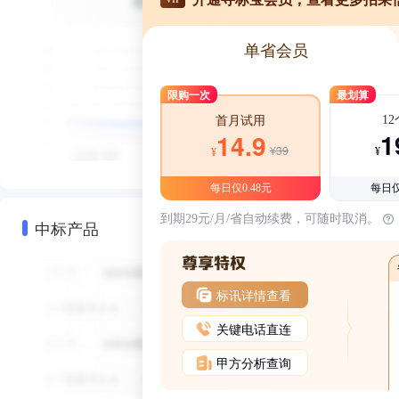
单省会员
限购一次
最划算
1
首月试用
1
14.9
¥39
¥
¥
每日仅0.48元
每日仅
到期29元/月/省自动续费，可随时取消。
中标产品
标讯详情查看
关键电话直连
甲方分析查询