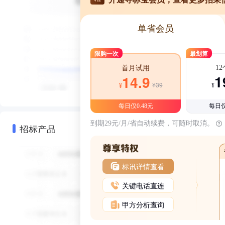
单省会员
限购一次
最划算
1
首月试用
1
14.9
¥39
¥
¥
每日仅0.48元
每日仅
到期29元/月/省自动续费，可随时取消。
招标产品
标讯详情查看
关键电话直连
甲方分析查询