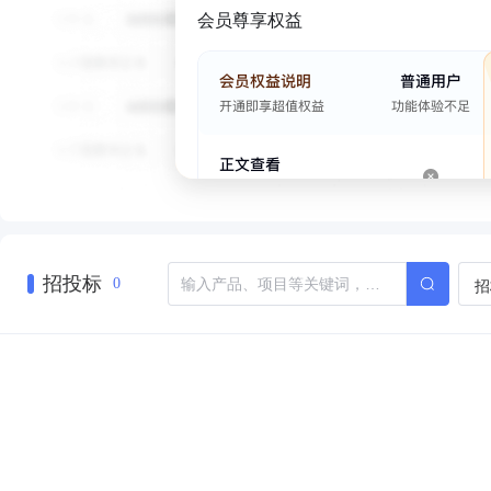
会员尊享权益
招投标
招
0