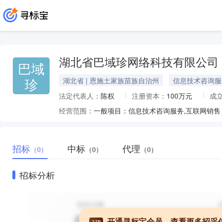
湖北省巴域珍网络科技有限公司
巴域
珍
湖北省 | 恩施土家族苗族自治州
信息技术咨询服
法定代表人：
陈权
注册资本：
100万元
成
经营范围：
招标
中标
代理
（0）
（0）
（0）
招标分析
开通寻标宝会员，查看更多招采
VIP