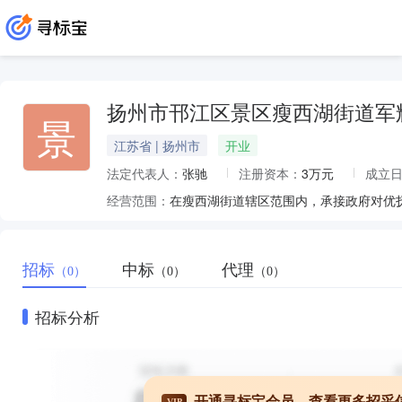
扬州市邗江区景区瘦西湖街道军
景
江苏省 | 扬州市
开业
法定代表人：
张驰
注册资本：
3万元
成立
经营范围：
招标
中标
代理
（0）
（0）
（0）
招标分析
开通寻标宝会员，查看更多招采
VIP