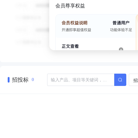
会员尊享权益
招投标
招
0