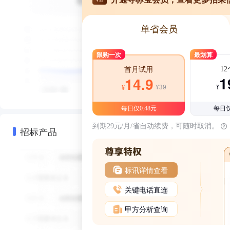
单省会员
限购一次
最划算
1
首月试用
1
14.9
¥39
¥
¥
每日仅0.48元
每日仅
到期29元/月/省自动续费，可随时取消。
招标产品
标讯详情查看
关键电话直连
甲方分析查询