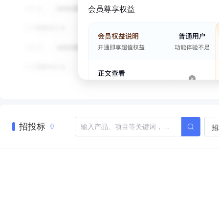
会员尊享权益
招投标
招
0