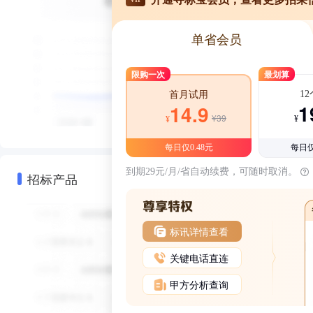
单省会员
限购一次
最划算
1
首月试用
1
14.9
¥39
¥
¥
每日仅0.48元
每日仅
到期29元/月/省自动续费，可随时取消。
招标产品
标讯详情查看
关键电话直连
甲方分析查询