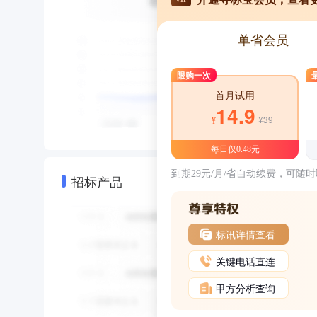
单省会员
限购一次
首月试用
14.9
¥39
¥
每日仅0.48元
到期29元/月/省自动续费，可随
招标产品
标讯详情查看
关键电话直连
甲方分析查询