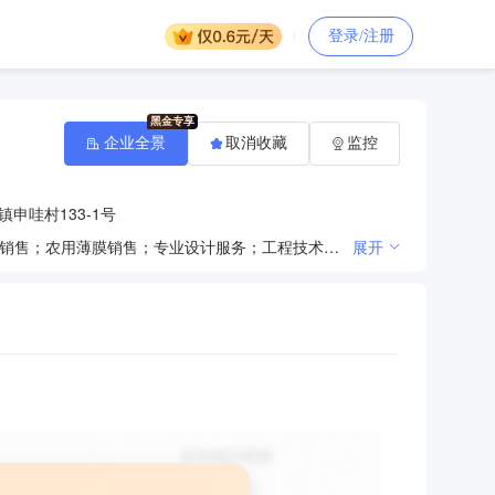
登录/注册
企业全景
取消收藏
监控
申哇村133-1号
一般项目：花卉种植；人工造林；林业有害生物防治服务；森林防火服务；林业专业及辅助性活动；肥料销售；农用薄膜销售；专业设计服务；工程技术服务（规划管理、勘察、设计、监理除外）；园林绿化工程施工；树木种植经营；生态资源监测；水利相关咨询服务；中草药种植；林业产品销售；生态恢复及生态保护服务；油料种植；谷物种植；食用农产品零售；鲜肉零售；鲜肉批发(除依法须经批准的项目外，凭营业执照依法自主开展经营活动)。许可项目：建设工程设计；林木种子生产经营；建筑劳务分包；建设工程勘察；草种生产经营(依法须经批准的项目，经相关部门批准后方可开展经营活动，具体经营项目以审批结果为准)。
展开