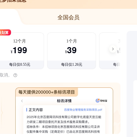
全国会员
最划算
12个月
1个月
3个月
199
39
99
¥
¥
¥
每日仅0.55元
每日仅1.26元
每日仅1.08元
时取消。