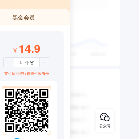
黑金会员
14.9
¥
支付后可进行选择生效省份
公众号