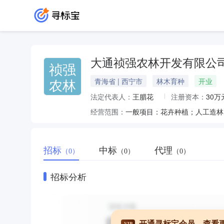
大通祯强农林开发有限公
祯强
农林
青海省 | 西宁市
林木育种
开业
法定代表人：
王腊花
注册资本：
30万
经营范围：
招标
中标
代理
（0）
（0）
（0）
招标分析
开通寻标宝会员，查看
VIP