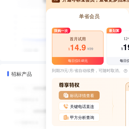
单省会员
限购一次
最划算
1
首月试用
1
14.9
¥39
¥
¥
每日仅0.48元
每日仅
到期29元/月/省自动续费，可随时取消。
招标产品
标讯详情查看
关键电话直连
甲方分析查询