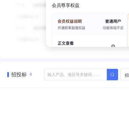
会员尊享权益
招投标
招
0