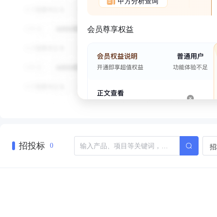
甲方分析查询
会员尊享权益
招投标
招
0