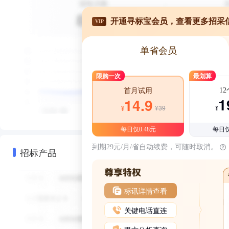
开通寻标宝会员，查看更多招采
VIP
单省会员
限购一次
最划算
1
首月试用
1
14.9
¥39
¥
¥
每日仅0.48元
每日仅
到期29元/月/省自动续费，可随时取消。
招标产品
标讯详情查看
关键电话直连