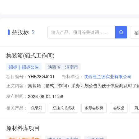
招投标
招
5
集装箱(箱式工作间)
招标｜招标公告
陕西省｜渭南市
项目编号：
YHB23GJ001
招标单位：
陕西纽兰德实业有限公司
集装箱（箱式工作间）采办计划公告为便于供应商及时了
正文内容：
（填写到月）供应商资质基本要求备注1集装箱（箱式工作
发布时间：
2023-08-04 11:58
绩；供应商资质基本要求：1、资质要求：(1)申请人须
是最高人民法院在“信用中国”网
相关产品：
集装箱
壁挂式书桌板
条形会议凳
会议桌
四
原材料库项目