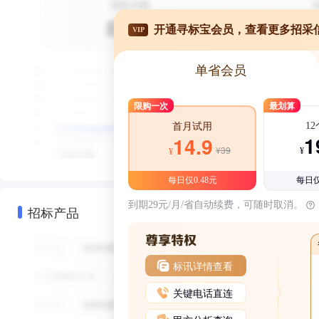
开通寻标宝会员，查看更多招采
VIP
单省会员
限购一次
最划算
1
首月试用
1
14.9
¥39
¥
¥
每日仅0.48元
每日仅
到期29元/月/省自动续费，可随时取消。
招标产品
标讯详情查看
关键电话直连