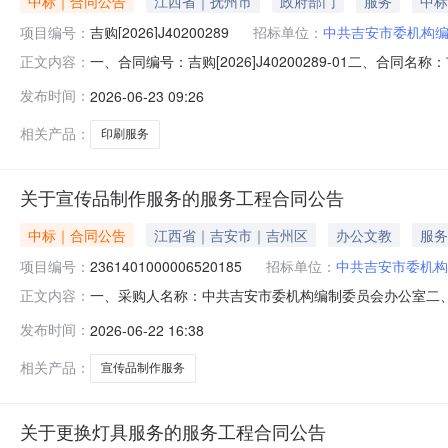
中标｜合同公告
江西省｜抚州市
政府部门
服务
中标
项目编号：
吉购[2026]J40200289
招标单位：
中共吉安市委机构
一、合同编号：吉购[2026]J40200289-01二、合同
正文内容：
目五、合同主体采购人（甲方）：中共吉安市委机构编制委员
发布时间：
2026-06-23 09:26
吉安市吉州区井冈山大道62号(吉安市体育馆10号门面)联
相关产品：
印刷服务
关于宣传品制作服务的服务工程合同公告
中标｜合同公告
江西省｜吉安市｜吉州区
办公文教
服务
项目编号：
2361401000006520185
招标单位：
中共吉安市委机构
一、采购人名称：中共吉安市委机构编制委员会办公室二
正文内容：
目编号：2361401000006520185五、合同编号：202
发布时间：
2026-06-22 16:38
务要求或标的基本概况：七、其它事项：无八、联系方式1、
相关产品：
宣传品制作服务
关于更换灯具服务的服务工程合同公告