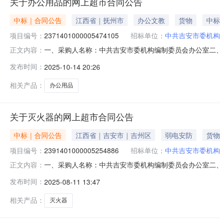
关于办公用品的网上超市合同公告
中标｜合同公告
江西省｜抚州市
办公文教
货物
中标
项目编号：
2371401000005474105
招标单位：
中共吉安市委机构
一、采购人名称：中共吉安市委机构编制委员会办公室二
正文内容：
目编号：2371401000005474105五、合同编号：202
发布时间：
2025-10-14 20:26
印/MindActUponMindBT810卫生纸1/提提31.0028.9895
相关产品：
办公用品
关于灭火器的网上超市合同公告
中标｜合同公告
江西省｜吉安市｜吉州区
弱电安防
货物
项目编号：
2391401000005254886
招标单位：
中共吉安市委机构
一、采购人名称：中共吉安市委机构编制委员会办公室二
正文内容：
购项目编号：2391401000005254886五、合同编号：2
发布时间：
2025-08-11 13:47
MT/2瓶2.00175350服务要求或标的基本概况：七
相关产品：
灭火器