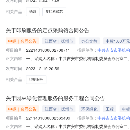
发布时间：
2024-12-04 17:48
图/PantumTL-413套1.004304302格之格CTL-350M粉
相关产品：
硒鼓
复印机鼓芯
关于印刷服务的定点采购馆合同公告
中标｜合同公告
江西省｜抚州市
办公文教
中标1.60万元
项目编号：
2221401000002708711
招标单位：
中共吉安市委机构
一、采购人名称：中共吉安市委机构编制委员会办公室二
正文内容：
四、采购项目编号：2221401000002708711五、合同
发布时间：
2023-12-19 20:56
1.001600016000服务要求或标的基本概况：七、其
相关产品：
印刷服务
关于园林绿化管理服务的服务工程合同公告
中标｜合同公告
江西省｜抚州市
环保绿化
工程
中标
项目编号：
2211401000002565499
招标单位：
中共吉安市委机构
一、采购人名称：中共吉安市委机构编制委员会办公室二
正文内容：