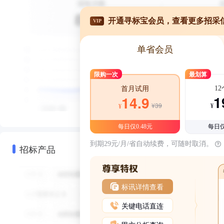
开通寻标宝会员，查看更多招采
VIP
单省会员
限购一次
最划算
1
首月试用
1
14.9
¥39
¥
¥
每日仅0.48元
每日仅
到期29元/月/省自动续费，可随时取消。
招标产品
标讯详情查看
关键电话直连