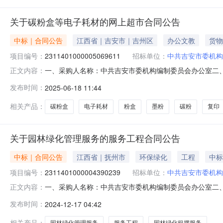
关于碳粉盒等电子耗材的网上超市合同公告
中标｜合同公告
江西省｜吉安市｜吉州区
办公文教
货物
项目编号：
2311401000005069611
招标单位：
中共吉安市委机构
一、采购人名称：中共吉安市委机构编制委员会办公室二
正文内容：
四、采购项目编号：2311401000005069611五、合同编
发布时间：
2025-06-18 11:44
图/PantumCTL-355HK盒27.00380102602兄弟TN-B
相关产品：
碳粉盒
电子耗材
粉盒
墨粉
碳粉
复印
关于园林绿化管理服务的服务工程合同公告
中标｜合同公告
江西省｜抚州市
环保绿化
工程
中标
项目编号：
2311401000004390239
招标单位：
中共吉安市委机构
一、采购人名称：中共吉安市委机构编制委员会办公室二
正文内容：
目编号：2311401000004390239五、合同编号：202
发布时间：
2024-12-17 04:42
服务要求或标的基本概况：七、其它事项：无八、联系方式1
相关产品：
园林绿化管理服务
服务工程
园林绿化租摆服务