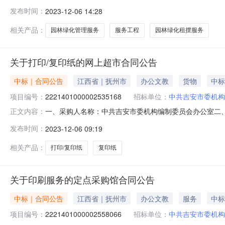
目编号：2211401000002565499五、合同编号：202
发布时间：
2023-12-06 14:28
服务要求或标的基本概况：七、其它事项：无八、联系方式1
相关产品：
园林绿化管理服务
服务工程
园林绿化租摆服务
关于打印/复印纸的网上超市合同公告
中标｜合同公告
江西省｜抚州市
办公文教
货物
中标
项目编号：
2221401000002535168
招标单位：
中共吉安市委机构
一、采购人名称：中共吉安市委机构编制委员会办公室二
正文内容：
采购项目编号：2221401000002535168五、合同编号：
发布时间：
2023-12-06 09:19
鸟/GOLDENBIRDA380g箱2.00185370服
相关产品：
打印/复印纸
复印纸
关于印刷服务的定点采购馆合同公告
中标｜合同公告
江西省｜抚州市
办公文教
服务
中标
项目编号：
2221401000002558066
招标单位：
中共吉安市委机构