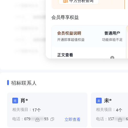
甲方分析查询
会员尊享权益
招标联系人
肖*
未*
肖
未
个
个
17
4
相关项目：
相关项目：
立即查看
电话：
079
93
电话：
157
6
*******
******