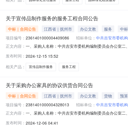
关于宣传品制作服务的服务工程合同公告
中标｜合同公告
江西省｜抚州市
办公文教
服务
中标
项目编号：
2361401000004409086
招标单位：
中共吉安市委机构
一、采购人名称：中共吉安市委机构编制委员会办公室二
正文内容：
目编号：2361401000004409086五、合同编号：202
发布时间：
2024-12-15 15:52
要求或标的基本概况：七、其它事项：无八、联系方式1、
相关产品：
宣传品制作服务
服务工程
关于采购办公家具的协议供货合同公告
中标｜合同公告
江西省｜抚州市
办公文教
货物
预算
项目编号：
2381401000004328013
招标单位：
中共吉安市委机构
一、采购人名称：中共吉安市委机构编制委员会办公室二
正文内容：
编号：2381401000004328013五、合同编号：2024
发布时间：
2024-12-06 04:41
皮主管桌办公桌乐福裕港YG-BTA2201张1.002850285