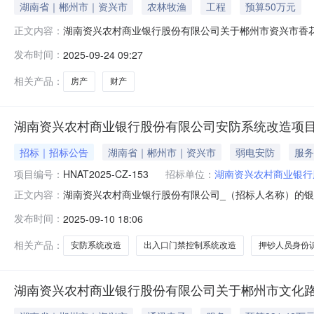
湖南省｜郴州市｜资兴市
农林牧渔
工程
预算50万元
湖南资兴农村商业银行股份有限公司关于郴州市资兴市香花乡老
正文内容：
年9月26日10:00时止（延时除外）在淘宝网资产竞价网络平台
发布时间：
2025-09-24 09:27
公司拟转让位于资兴市香花乡老香花支行房产，共4层。起拍
相关产品：
房产
财产
湖南资兴农村商业银行股份有限公司安防系统改造项
招标｜招标公告
湖南省｜郴州市｜资兴市
弱电安防
服务
项目编号：
HNAT2025-CZ-153
招标单位：
湖南资兴农村商业银行
湖南资兴农村商业银行股份有限公司_（招标人名称）的银
正文内容：
采购项目名称：湖南资兴农村商业银行股份有限公司安防系统改
发布时间：
2025-09-10 18:06
（￥886873.00）4、本项目对应的中小企业划分标准
激励7、合同履行期限：按
相关产品：
安防系统改造
出入口门禁控制系统改造
押钞人员身份
湖南资兴农村商业银行股份有限公司关于郴州市文化路锦