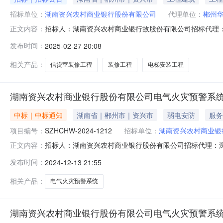
招标单位：
湖南资兴农村商业银行股份有限公司
代理单位：
郴州
招标人：湖南资兴农村商业银行故股份有限公司招标代理：郴州华建工程
正文内容：
兴农村商业银行阳安支行信贷室装修工程招标人为湖南资兴
发布时间：
2025-02-27 20:08
有限公司，项目已具备招标条件，现对该项目的施工进行招标
相关产品：
信贷室装修工程
装修工程
电梯安装工程
湖南资兴农村商业银行股份有限公司电气火灾预警系
中标｜中标通知
湖南省｜郴州市｜资兴市
弱电安防
服务
项目编号：
SZHCHW-2024-1212
招标单位：
湖南资兴农村商业银
招标人：湖南资兴农村商业银行股份有限公司招标代理：深圳市合创建
正文内容：
行股份有限公司电气火灾预警系统采购项目中标公告深圳
发布时间：
2024-12-13 21:55
灾预警系统采购项目以公开招标方式进行采购，现将采购
采购代
相关产品：
电气火灾预警系统
湖南资兴农村商业银行股份有限公司电气火灾预警系