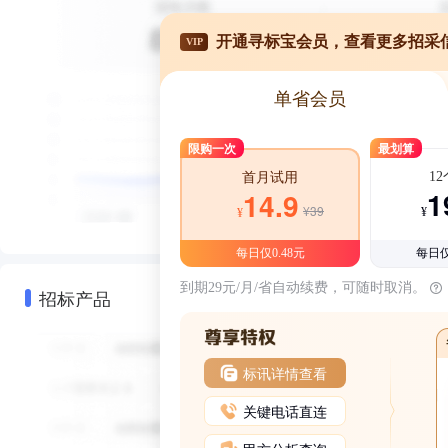
开通寻标宝会员，查看更多招采
VIP
单省会员
限购一次
最划算
1
首月试用
1
14.9
¥39
¥
¥
每日仅0.48元
每日仅
到期29元/月/省自动续费，可随时取消。
招标产品
标讯详情查看
关键电话直连