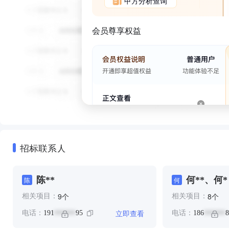
甲方分析查询
会员尊享权益
招标联系人
陈**
何**、何*
陈
何
个
个
9
8
相关项目：
相关项目：
立即查看
电话：
191
95
电话：
186
8
******
******