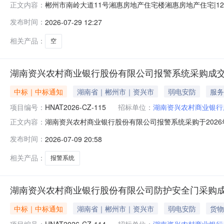
郴州市南岭大道11号湘惠房地产住宅楼湘惠房地产住宅|12
正文内容：
售物业类型住宅用房房屋用途普通住宅小区名称湘惠房地产
发布时间：
2026-07-29 12:27
标的名称郴州市南岭大道11号湘惠房地产住宅楼20套权证情况
相关产品：
空
湖南资兴农村商业银行股份有限公司报警系统采购成
中标｜中标通知
湖南省｜郴州市｜资兴市
弱电安防
服务
项目编号：
HNAT2026-CZ-115
招标单位：
湖南资兴农村商业银行
湖南资兴农村商业银行股份有限公司报警系统采购于2026年
正文内容：
股份有限公司报警系统采购采购项目预算：人民币肆拾肆万捌
发布时间：
2026-07-09 20:58
购人、专家推荐四、参与磋商情况序号供应商名称最终报价得分
相关产品：
报警系统
湖南资兴农村商业银行股份有限公司防护安全门采购
中标｜中标通知
湖南省｜郴州市｜资兴市
弱电安防
货物
项目编号：
HNAT2026-CZ-114
招标单位：
湖南资兴农村商业银行