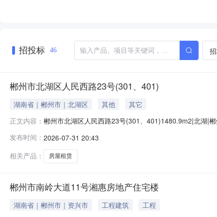
招投标
招
46
郴州市北湖区人民西路23号(301、401)
湖南省｜郴州市｜北湖区
其他
其它
郴州市北湖区人民西路23号(301、401)1480.9m
正文内容：
商铺建筑面积1480.90平方米房源类型二手房商铺类型商场
发布时间：
2026-07-31 20:43
号、湘（2025）郴州市不动产权第0013503号权利类
相关产品：
房屋租赁
郴州市南岭大道11号湘惠房地产住宅楼
湖南省｜郴州市｜资兴市
工程建筑
工程