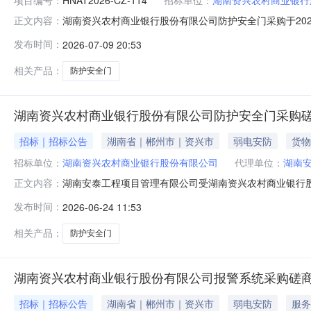
湖南资兴农村商业银行股份有限公司防护安全门采购于2026
正文内容：
行股份有限公司防护安全门采购采购项目预算：人民币叁拾万
发布时间：
2026-07-09 20:53
（）采购人、专家推荐四、参与磋商情况序号供应商名称最终报
￥261
相关产品：
防护安全门
湖南资兴农村商业银行股份有限公司防护安全门采购
招标｜招标公告
湖南省｜郴州市｜资兴市
弱电安防
货物
招标单位：
湖南资兴农村商业银行股份有限公司
代理单位：
湖南
湖南安泰工程项目管理有限公司受湖南资兴农村商业银行股份
正文内容：
的方式，公开征集符合相应资格条件的供应商参与竞争性磋商
发布时间：
2026-06-24 11:53
护安全门采购3、采购项目预算：人民币叁拾万零壹仟玖佰肆拾
采购
相关产品：
防护安全门
湖南资兴农村商业银行股份有限公司报警系统采购磋
招标｜招标公告
湖南省｜郴州市｜资兴市
弱电安防
服务