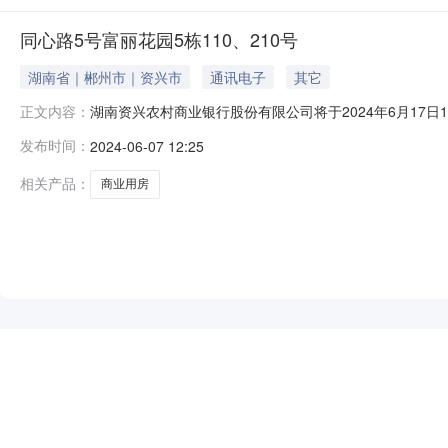
同心路5号富丽花园5栋110、210号
湖南省｜郴州市｜资兴市
通讯电子
其它
湖南资兴农村商业银行股份有限公司将于2024年6月17日10:00
正文内容：
拍卖活动。现公告如下：一、拍卖标的：湖南资兴农村商业银
发布时间：
2024-06-07 12:25
层，房屋总楼层共8层。该房产资产处于闲置状态，周边有东
相关产品：
商业用房
NEW
HOT
5折起