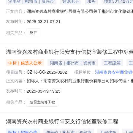
湖南省｜郴州市｜资兴市
通讯电子
服务
预算331.42万
湖南资兴农村商业银行股份有限公司关于郴州市文化路锦湘花园17
正文内容：
时止（延时除外）在淘宝网资产竞价网络平台（网址http://
发布时间：
2025-03-21 07:21
郴州市文化路锦湘花园17栋303房，共9层，所在第三层。
相关产品：
财产
湖南资兴农村商业银行阳安支行信贷室装修工程中标
中标｜候选人公示
湖南省｜郴州市｜资兴市
工程建筑
工
项目编号：
CZHJ-GC-2025-0202
招标单位：
湖南资兴农村商业银
招标人：湖南资兴农村商业银行股份有限公司招标代理：郴州华建工程造
正文内容：
月19日—2025年3月21日招标编号：CZHJ-GC-2
发布时间：
2025-03-19 19:25
华建工程造价事务所有限公司招标方式：公开招标工期：
相关产品：
信贷室装修工程
湖南资兴农村商业银行阳安支行信贷室装修工程
招标｜招标公告
湖南省｜郴州市｜资兴市
工程建筑
工程