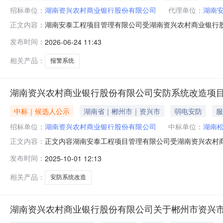
招标单位：
湖南资兴农村商业银行股份有限公司
代理单位：
湖南
湖南安泰工程项目管理有限公司受湖南资兴农村商业银行股份
正文内容：
方式，公开征集符合相应资格条件的供应商参与竞争性磋商采
发布时间：
2026-06-24 11:43
系统采购3、采购项目预算：人民币肆拾肆万捌仟玖佰肆拾壹元
项目
相关产品：
报警系统
湖南资兴农村商业银行股份有限公司安防系统改造项
中标｜候选人公示
湖南省｜郴州市｜资兴市
弱电安防
服
招标单位：
湖南资兴农村商业银行股份有限公司
中标单位：
湖南
正文内容湖南安泰工程项目管理有限公司受湖南资兴农村
正文内容：
1、项目名称：湖南资兴农村商业银行股份有限公司安防系统改造项
发布时间：
2025-10-01 12:13
月29日（星期一）15时00分（北京时间）二、评标结
相关产品：
安防系统改造
湖南资兴农村商业银行股份有限公司关于郴州市资兴市