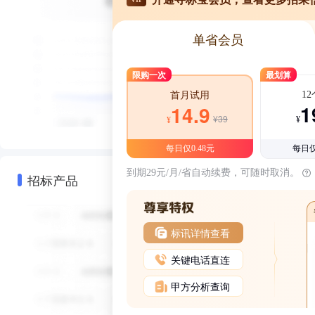
单省会员
限购一次
最划算
1
首月试用
1
14.9
¥39
¥
¥
每日仅0.48元
每日仅
到期29元/月/省自动续费，可随时取消。
招标产品
标讯详情查看
关键电话直连
甲方分析查询