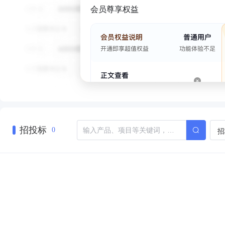
会员尊享权益
招投标
招
0