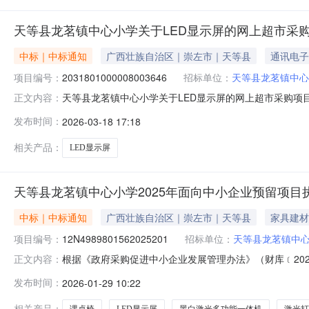
天等县龙茗镇中心小学关于LED显示屏的网上超市采
中标｜中标通知
广西壮族自治区｜崇左市｜天等县
通讯电子
项目编号：
2031801000008003646
招标单位：
天等县龙茗镇中心
天等县龙茗镇中心小学关于LED显示屏的网上超市采购项目成交
正文内容：
束，现将采购结果公示如下：一、项目信息项目名称:天等县龙茗
发布时间：
2026-03-18 17:18
联系电话:13788368539采购计划信息：序号采购计划文号信息
相关产品：
LED显示屏
天等县龙茗镇中心小学2025年面向中小企业预留项目
中标｜中标通知
广西壮族自治区｜崇左市｜天等县
家具建材
项目编号：
12N4989801562025201
招标单位：
天等县龙茗镇中
根据《政府采购促进中小企业发展管理办法》（财库﹝202
正文内容：
面向中小企业采购共计20.735400万元，其中，面向小微
发布时间：
2026-01-29 10:22
同链接1关于课桌椅的网上超市合同采购项目整体预留（预留中
相关产品：
课桌椅
LED显示屏
黑白激光多功能一体机
激光打