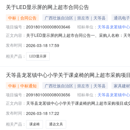
关于LED显示屏的网上超市合同公告
中标｜合同公告
广西壮族自治区｜崇左市｜天等县
通讯电子
项目编号：
2031801000008003646
招标单位：
天等县龙茗镇中心
关于LED显示屏的网上超市合同公告一、采购人名称：
正文内容：
四、采购项目编号：2031801000008003646五、合同
发布时间：
2026-03-18 17:59
彩亮/CAILIANGD2.0平方分米318.0079.52
相关产品：
LED显示屏
天等县龙茗镇中心小学关于课桌椅的网上超市采购项
中标｜中标通知
广西壮族自治区｜崇左市｜天等县
家具建材
项目编号：
2091801000008003656
招标单位：
天等县龙茗镇中心
天等县龙茗镇中心小学关于课桌椅的网上超市采购项目成交公告
正文内容：
购结果公示如下：一、项目信息项目名称:天等县龙茗镇中心小学
发布时间：
2026-03-18 17:22
话:13788368539采购计划信息：序号采购计划文号信息采购
相关产品：
课桌椅
通达文具