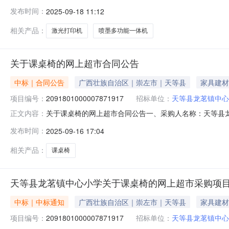
束，现将采购结果公示如下：一、项目信息项目名称:天等县龙
发布时间：
2025-09-18 11:12
联系电话:13788368539采购计划信息：序号采购计划文号信息采购计
相关产品：
激光打印机
喷墨多功能一体机
关于课桌椅的网上超市合同公告
中标｜合同公告
广西壮族自治区｜崇左市｜天等县
家具建材
项目编号：
2091801000007871917
招标单位：
天等县龙茗镇中心
关于课桌椅的网上超市合同公告一、采购人名称：天等县
正文内容：
目编号：2091801000007871917五、合同编号：12N
发布时间：
2025-09-16 17:04
课桌椅信京100028345157套139.00335465
相关产品：
课桌椅
天等县龙茗镇中心小学关于课桌椅的网上超市采购项
中标｜中标通知
广西壮族自治区｜崇左市｜天等县
家具建材
项目编号：
2091801000007871917
招标单位：
天等县龙茗镇中心