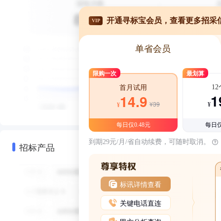
开通寻标宝会员，查看更多招采
VIP
单省会员
限购一次
最划算
1
首月试用
1
14.9
¥39
¥
¥
每日仅0.48元
每日仅
到期29元/月/省自动续费，可随时取消。
招标产品
标讯详情查看
关键电话直连