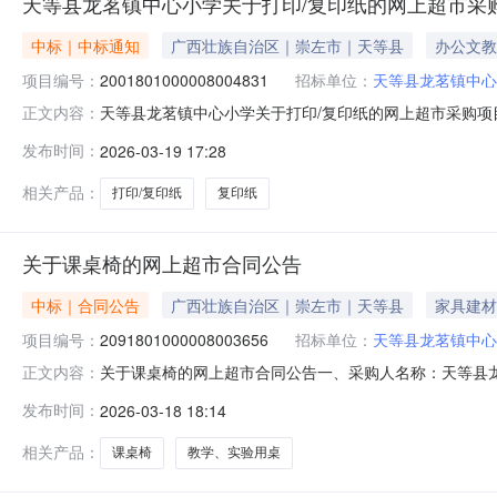
天等县龙茗镇中心小学关于打印/复印纸的网上超市采
中标｜中标通知
广西壮族自治区｜崇左市｜天等县
办公文教
项目编号：
2001801000008004831
招标单位：
天等县龙茗镇中心
天等县龙茗镇中心小学关于打印/复印纸的网上超市采购项目成
正文内容：
束，现将采购结果公示如下：一、项目信息项目名称:天等县龙茗
发布时间：
2026-03-19 17:28
联系电话:13788368539采购计划信息：序号采购计划文号信息
相关产品：
打印/复印纸
复印纸
关于课桌椅的网上超市合同公告
中标｜合同公告
广西壮族自治区｜崇左市｜天等县
家具建材
项目编号：
2091801000008003656
招标单位：
天等县龙茗镇中心
关于课桌椅的网上超市合同公告一、采购人名称：天等县
正文内容：
目编号：2091801000008003656五、合同编号：12N
发布时间：
2026-03-18 18:14
课桌椅信京100028345157套110.00335368
相关产品：
课桌椅
教学、实验用桌