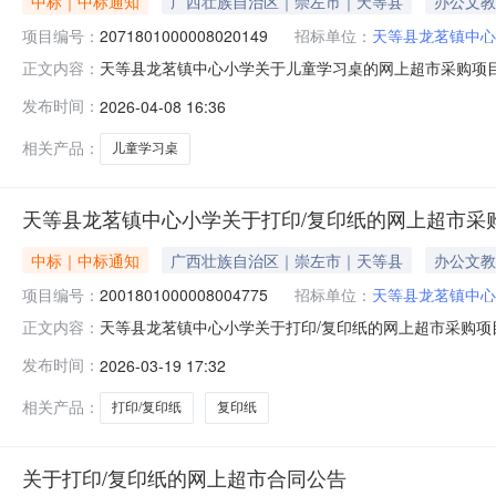
中标｜中标通知
广西壮族自治区｜崇左市｜天等县
办公文教
项目编号：
2071801000008020149
招标单位：
天等县龙茗镇中心
天等县龙茗镇中心小学关于儿童学习桌的网上超市采购项目成交
正文内容：
束，现将采购结果公示如下：一、项目信息项目名称:天等县龙
发布时间：
2026-04-08 16:36
联系电话:13788368539采购计划信息：序号采购计划文号信息
相关产品：
儿童学习桌
天等县龙茗镇中心小学关于打印/复印纸的网上超市采
中标｜中标通知
广西壮族自治区｜崇左市｜天等县
办公文教
项目编号：
2001801000008004775
招标单位：
天等县龙茗镇中心
天等县龙茗镇中心小学关于打印/复印纸的网上超市采购项目成
正文内容：
束，现将采购结果公示如下：一、项目信息项目名称:天等县龙茗
发布时间：
2026-03-19 17:32
联系电话:13788368539采购计划信息：序号采购计划文号信息
相关产品：
打印/复印纸
复印纸
关于打印/复印纸的网上超市合同公告