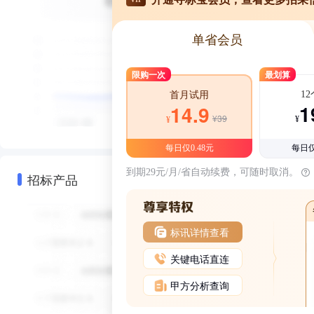
单省会员
限购一次
最划算
1
首月试用
1
14.9
¥39
¥
¥
每日仅0.48元
每日仅
到期29元/月/省自动续费，可随时取消。
招标产品
标讯详情查看
关键电话直连
甲方分析查询