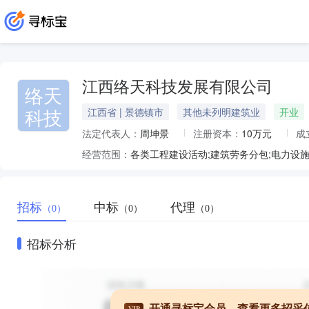
江西络天科技发展有限公司
络天
科技
江西省 | 景德镇市
其他未列明建筑业
开业
法定代表人：
周坤景
注册资本：
10万元
成
经营范围：
招标
中标
代理
（0）
（0）
（0）
招标分析
开通寻标宝会员，查看更多招采
VIP