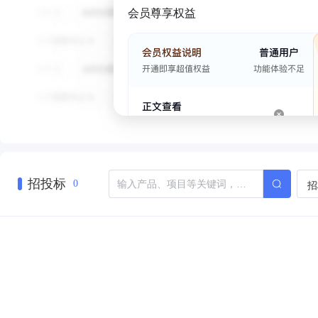
会员尊享权益
招投标
招
0