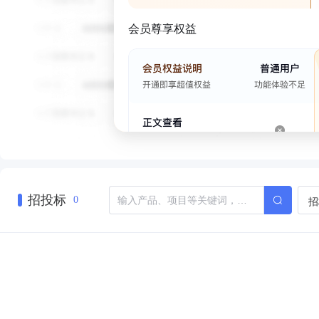
会员尊享权益
招投标
招
0