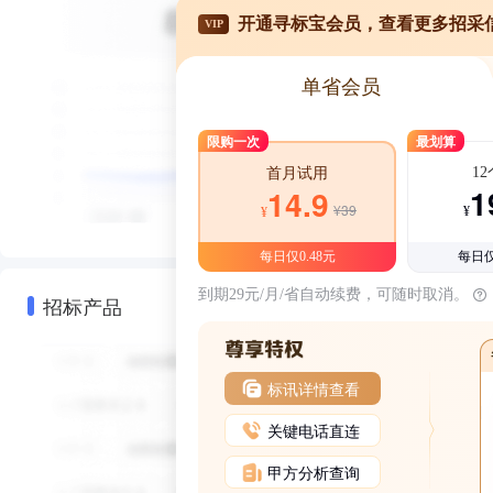
开通寻标宝会员，查看更多招采
VIP
单省会员
限购一次
最划算
1
首月试用
1
14.9
¥39
¥
¥
每日仅0.48元
每日仅
到期29元/月/省自动续费，可随时取消。
招标产品
标讯详情查看
关键电话直连
甲方分析查询