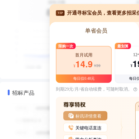
开通寻标宝会员，查看更多招采
VIP
单省会员
限购一次
最划算
1
首月试用
1
14.9
¥39
¥
¥
每日仅0.48元
每日仅
到期29元/月/省自动续费，可随时取消。
招标产品
标讯详情查看
关键电话直连