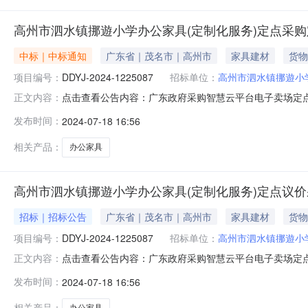
高州市泗水镇挪遊小学办公家具(定制化服务)定点采
中标｜中标通知
广东省｜茂名市｜高州市
家具建材
货物
项目编号：
DDYJ-2024-1225087
招标单位：
高州市泗水镇挪遊小
点击查看公告内容：广东政府采购智慧云平台电子卖场定点议价
正文内容：
目于2024-07-1815:50:58启动。现将本次议价
发布时间：
2024-07-18 16:56
（三）成交标的明细服务描述数量单位供应商报价(元)是否
相关产品：
办公家具
高州市泗水镇挪遊小学办公家具(定制化服务)定点议
招标｜招标公告
广东省｜茂名市｜高州市
家具建材
货物
项目编号：
DDYJ-2024-1225087
招标单位：
高州市泗水镇挪遊小
点击查看公告内容：广东政府采购智慧云平台电子卖场定
正文内容：
挪遊小学办公家具（定制化服务）定点采购（二）项目编号：DD
发布时间：
2024-07-18 16:56
款式:查看图片类型：金属质柜类品种：处级及以下文件柜无
品免费质保期
相关产品：
办公家具