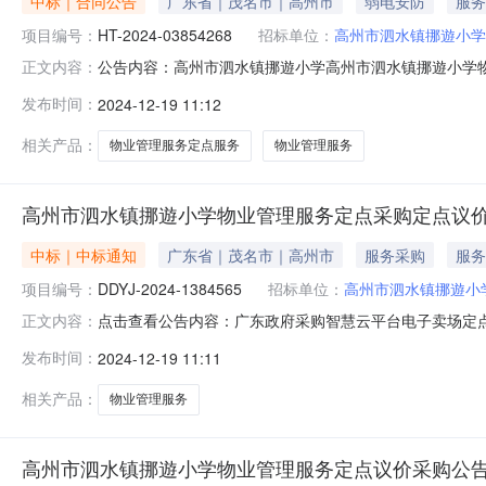
中标｜合同公告
广东省｜茂名市｜高州市
弱电安防
服务
项目编号：
HT-2024-03854268
招标单位：
高州市泗水镇挪遊小学
公告内容：高州市泗水镇挪遊小学高州市泗水镇挪遊小学物业
正文内容：
物业管理服务定点服务定点议价采购合同三、项目编号DDYJ
发布时间：
2024-12-19 11:12
遊小学地址：广东省-茂名市-高州市泗水镇挪遊小学联系方式
相关产品：
物业管理服务定点服务
物业管理服务
高州市泗水镇挪遊小学物业管理服务定点采购定点议
中标｜中标通知
广东省｜茂名市｜高州市
服务采购
服务
项目编号：
DDYJ-2024-1384565
招标单位：
高州市泗水镇挪遊小
点击查看公告内容：广东政府采购智慧云平台电子卖场定点议价
正文内容：
12-1910:29:02启动。现将本次议价结果公布如下
发布时间：
2024-12-19 11:11
万肆仟玖佰捌拾元整）（三）成交标的明细服务描述数量单位供应
相关产品：
物业管理服务
高州市泗水镇挪遊小学物业管理服务定点议价采购公