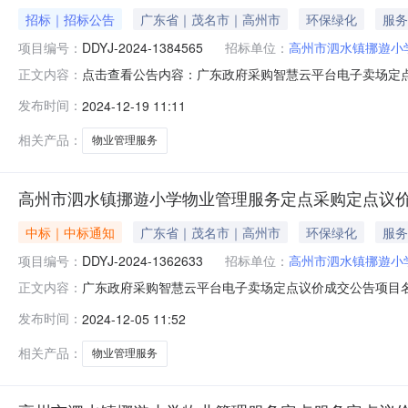
招标｜招标公告
广东省｜茂名市｜高州市
环保绿化
服务
项目编号：
DDYJ-2024-1384565
招标单位：
高州市泗水镇挪遊小
点击查看公告内容：广东政府采购智慧云平台电子卖场定
正文内容：
挪遊小学物业管理服务定点采购（二）项目编号：DDYJ-20
发布时间：
2024-12-19 11:11
人园林工人122,915月（五）议价发起时间：2024年
采购单
相关产品：
物业管理服务
高州市泗水镇挪遊小学物业管理服务定点采购定点议
中标｜中标通知
广东省｜茂名市｜高州市
环保绿化
服务
项目编号：
DDYJ-2024-1362633
招标单位：
高州市泗水镇挪遊小
广东政府采购智慧云平台电子卖场定点议价成交公告项目名称：高州
正文内容：
现将本次议价结果公布如下：本项目采用的是按工种及人员
发布时间：
2024-12-05 11:52
整）（三）成交标的明细服务描述数量单位供应商报价(元)是否
相关产品：
物业管理服务