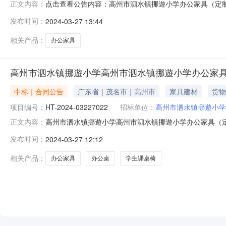
点击查看公告内容：高州市泗水镇挪遊小学办公家具（定
正文内容：
方式实施本次采购。一、项目信息（一）项目名称：高州市泗水
发布时间：
2024-03-27 13:44
4,200.00（四）采购需求：编号服务描述需求描述数量控
椅：410mm、靠
相关产品：
办公家具
高州市泗水镇挪遊小学高州市泗水镇挪遊小学办公家具
中标｜合同公告
广东省｜茂名市｜高州市
家具建材
货物
项目编号：
HT-2024-03227022
招标单位：
高州市泗水镇挪遊小学
高州市泗水镇挪遊小学高州市泗水镇挪遊小学办公家具（定制
正文内容：
办公家具（定制化服务）定点服务定点议价采购合同三、项目编
发布时间：
2024-03-27 12:12
(甲方)：高州市泗水镇挪遊小学地址：广东省-茂名市-高州市
相关产品：
办公家具
办公桌
学生课桌椅