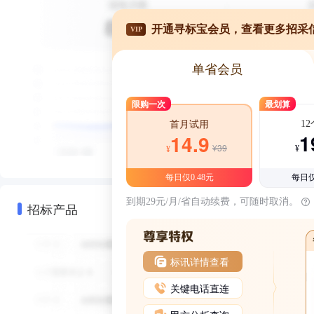
开通寻标宝会员，查看更多招采
VIP
单省会员
限购一次
最划算
1
首月试用
1
14.9
¥39
¥
¥
每日仅0.48元
每日仅
到期29元/月/省自动续费，可随时取消。
招标产品
标讯详情查看
关键电话直连