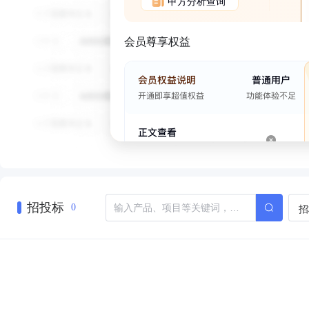
甲方分析查询
会员尊享权益
招投标
招
0