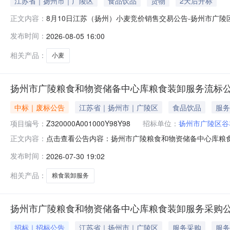
江苏省｜扬州市｜广陵区
食品饮品
货物
2天后开标
8月10日江苏（扬州）小麦竞价销售交易公告-扬州市广
正文内容：
中国粮食交易大会小麦竞价销售交易活动。具体事宜公告如下
发布时间：
2026-08-05 16:00
国家粮食交易中心新版地*竞价交易平台组织交易。会员可通
种：2023年产小麦
相关产品：
小麦
扬州市广陵粮食和物资储备中心库粮食装卸服务流标
中标｜废标公告
江苏省｜扬州市｜广陵区
食品饮品
服务
项目编号：
Z320000A001000Y98Y98
招标单位：
扬州市广陵区谷
点击查看公告内容：扬州市广陵粮食和物资储备中心库粮
正文内容：
发布时间：
2026-07-30 19:02
相关产品：
粮食装卸服务
扬州市广陵粮食和物资储备中心库粮食装卸服务采购
招标｜招标公告
江苏省｜扬州市｜广陵区
服务采购
服务