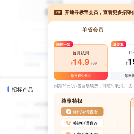
开通寻标宝会员，查看更多招采
VIP
单省会员
限购一次
最划算
1
首月试用
1
14.9
¥39
¥
¥
每日仅0.48元
每日仅
到期29元/月/省自动续费，可随时取消。
招标产品
标讯详情查看
关键电话直连