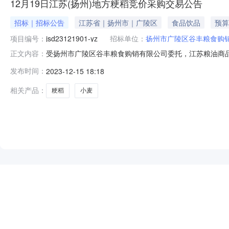
12月19日江苏(扬州)地方粳稻竞价采购交易公告
招标｜招标公告
江苏省｜扬州市｜广陵区
食品饮品
预算
项目编号：
jsd23121901-yz
招标单位：
扬州市广陵区谷丰粮食购
受扬州市广陵区谷丰粮食购销有限公司委托，江苏粮油商品交
正文内容：
交易全部采取网上远程交易模式。2.本次竞价交易通过国家
发布时间：
2023-12-15 18:18
家粮食交易中心官网（www.grainmarket.com.
相关产品：
粳稻
小麦
NEW
HOT
5折起