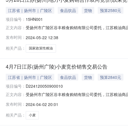
江苏省｜扬州市｜广陵区
食品饮品
货物
预算2580元
项目编号：
15HN001
受扬州市广陵区谷丰粮食购销有限公司委托，江苏粮油商
正文内容：
易时间：2024年5月28日10:30（二）交易*式：本次
发布时间：
2024-05-22 12:38
江苏市场”进入“江苏地*粮食购销合作（以采竞销）双向交
现同等数量粮油的
相关产品：
国家政策性粮油
4月7日江苏(扬州广陵)小麦竞价销售交易公告
江苏省｜扬州市｜广陵区
食品饮品
货物
预算2840元
项目编号：
D224120050900010
受扬州市广陵区谷丰粮食购销有限公司委托，江苏粮油商品
正文内容：
年4月7日14:15交易*式：本次交易全部采取网上远程交
发布时间：
2024-04-02 20:01
市场地*粮食交易专场”参与交易。二、品种、数量、质量、
的质量
相关产品：
小麦