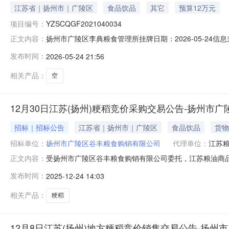
江苏省｜扬州市｜广陵区
食品饮品
其它
预算12万元
项目编号：
YZSCQGF2021040034
扬州市广陵区李典粮食管理所挂牌日期：2026-05-24信
正文内容：
名称扬州市广陵区谷丰粮食购销有限公司转让标的所在地区市
发布时间：
2026-05-24 21:56
相关产品：
空
12月30日江苏(扬州)粳稻竞价采购交易公告-扬州市
招标｜招标公告
江苏省｜扬州市｜广陵区
食品饮品
货物
招标单位：
扬州市广陵区谷丰粮食购销有限公司
代理单位：
江苏
受扬州市广陵区谷丰粮食购销有限公司委托，江苏粮油商品
正文内容：
年12月30日10：15交易*式：本次交易全部采取网上远
发布时间：
2025-12-24 14:03
州分市场地*粮食交易专场”参与交易。二、标的基本情况品
应价起点数
相关产品：
粳稻
12月8日江苏(扬州)地方粳稻竞价销售交易公告-扬