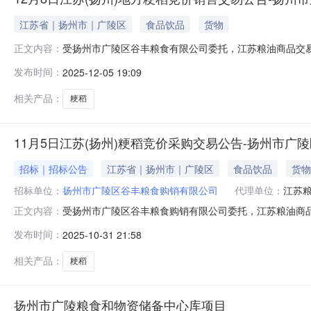
江苏省｜扬州市｜广陵区
食品饮品
货物
受扬州市广陵区谷丰粮食有限公司委托，江苏粮油商品交易
正文内容：
月8日15:00交易*式：本次交易采用网上远程交易模式。
发布时间：
2025-12-05 19:09
粮食交易专场”参与竞价。二、品种、数量、质量、价格及存
提供，仅供
相关产品：
粳稻
11月5日江苏(扬州)粳稻竞价采购交易公告-扬州市广
招标｜招标公告
江苏省｜扬州市｜广陵区
食品饮品
货物
招标单位：
扬州市广陵区谷丰粮食购销有限公司
代理单位：
江苏
受扬州市广陵区谷丰粮食购销有限公司委托，江苏粮油商品
正文内容：
年11月5日10:45交易*式：本次交易全部采取网上远程交
发布时间：
2025-10-31 21:58
市场地*粮食交易专场”参与交易。二、标的基本情况采购品种
相关产品：
粳稻
扬州市广陵粮食和物资储备中心库项目