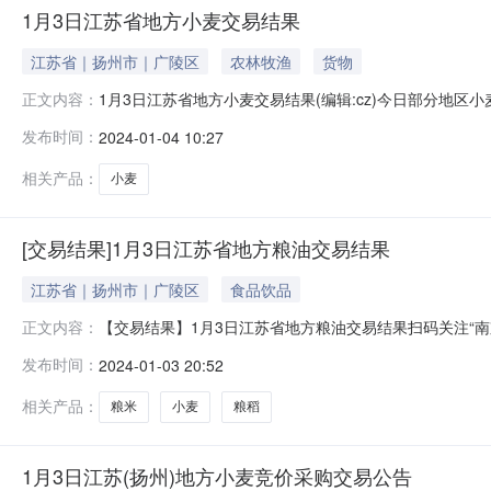
1月3日江苏省地方小麦交易结果
江苏省｜扬州市｜广陵区
农林牧渔
货物
1月3日江苏省地方小麦交易结果(编辑:cz)今日部分
正文内容：
区小麦竞价采购情况今日部分地区小麦竞价采购情况今日
发布时间：
2024-01-04 10:27
今日部分地区小麦竞价采购情况今日部分地区小麦竞价采购情
单位：吨，元/吨单位：吨，元
相关产品：
小麦
[交易结果]1月3日江苏省地方粮油交易结果
江苏省｜扬州市｜广陵区
食品饮品
【交易结果】1月3日江苏省地方粮油交易结果扫码关注“南
正文内容：
模式江阴白屈港粮食储备库有限公司10粮米一级202325025
发布时间：
2024-01-03 20:52
定仓南鞭9108三等及以上2023240012960双向采购苏
相关产品：
粮米
小麦
粮稻
1月3日江苏(扬州)地方小麦竞价采购交易公告