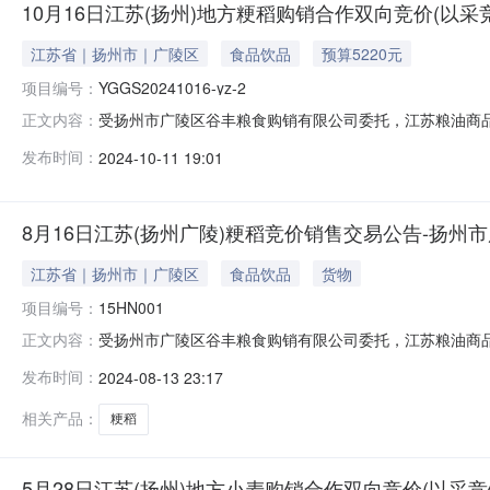
10月16日江苏(扬州)地方粳稻购销合作双向竞价(以采
江苏省｜扬州市｜广陵区
食品饮品
预算5220元
项目编号：
YGGS20241016-yz-2
受扬州市广陵区谷丰粮食购销有限公司委托，江苏粮油商
正文内容：
易时间：2024年10月16日10:30（二）交易*式：本
发布时间：
2024-10-11 19:01
粮-江苏市场”进入“江苏地*粮食购销合作（以采竞销）双
实现同等数量粮油
8月16日江苏(扬州广陵)粳稻竞价销售交易公告-扬
江苏省｜扬州市｜广陵区
食品饮品
货物
项目编号：
15HN001
受扬州市广陵区谷丰粮食购销有限公司委托，江苏粮油商品
正文内容：
年8月16日9:45交易*式：本次交易全部采取网上远程交
发布时间：
2024-08-13 23:17
市场地*粮食交易专场”参与交易。二、品种、数量、质量、
可以先到
相关产品：
粳稻
5月28日江苏(扬州)地方小麦购销合作双向竞价(以采竞