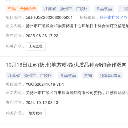
中标｜合同公告
江苏省｜扬州市｜广陵区
食品饮品
工程
项目编号：
GLFFJSZ2022060005001
招标单位：
扬州市广陵区谷
扬州市广陵粮食和物资储备中心库项目中标合同订立信息项目编号GL
正文内容：
标段名称扬州市广陵粮食和物资储备中心库项目工程监理招
发布时间：
2025-08-26 17:22
食和物资储备中心库项目工程监理合同编号*无合同签署时间*20
相关产品：
工程监理
10月16日江苏(扬州)地方粳稻(优质品种)购销合作双
江苏省｜扬州市｜广陵区
食品饮品
货物
预算5220元
项目编号：
YGGS20241016-yz-1
受扬州市广陵区谷丰粮食购销有限公司委托，江苏粮油商
正文内容：
易时间：2024年10月16日10:30（二）交易*式：本
发布时间：
2024-10-12 03:13
粮-江苏市场”进入“江苏地*粮食购销合作（以采竞销）双
实现同等数量粮油
相关产品：
地方粳稻