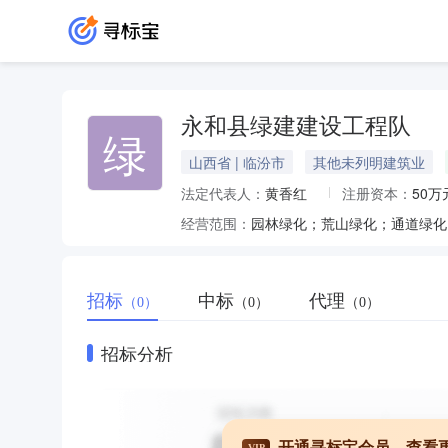
永和县绿建建设工程队
绿
山西省 | 临汾市
其他未列明建筑业
法定代表人：
黄香红
注册资本：
50万
经营范围：
招标
中标
代理
（0）
（0）
（0）
招标分析
开通寻标宝会员，查看
VIP