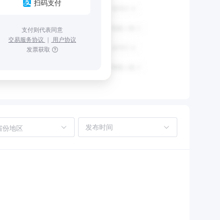
扫码支付
支付则代表同意
交易服务协议
｜
用户协议
发票获取
省份地区