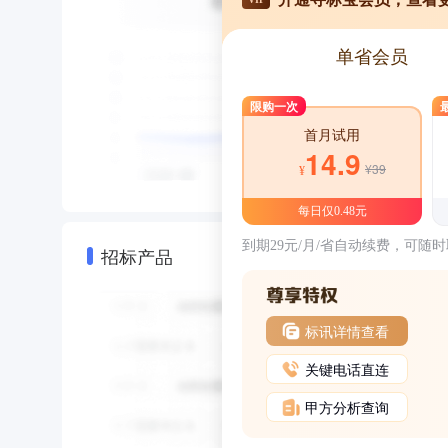
单省会员
限购一次
首月试用
14.9
¥39
¥
每日仅0.48元
到期29元/月/省自动续费，可随
招标产品
标讯详情查看
关键电话直连
甲方分析查询