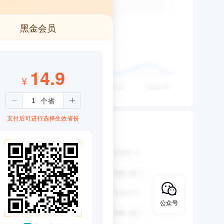
黑金会员
14.9
¥
支付后可进行选择生效省份
公众号