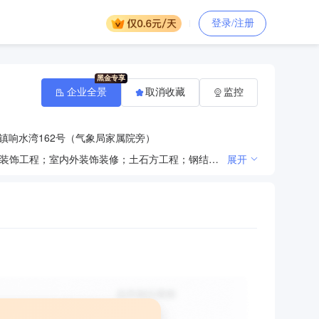
登录/注册
企业全景
取消收藏
监控
镇响水湾162号（气象局家属院旁）
园林绿化；荒山绿化；通道绿化；经济林的栽植、病虫害防治与管护；林木种子生产、经营、销售；建筑装饰工程；室内外装饰装修；土石方工程；钢结构工程；机电设备安装工程；安防工程；环保工程；消防工程；水利工程；道路硬化；水电暖的安装与维修；工程排水服务；建筑工程机械与设备租赁（不带操作人员）；化肥、农机的经营与销售（依法须经批准的项目，经相关部门批准后方可开展经营活动）***
展开