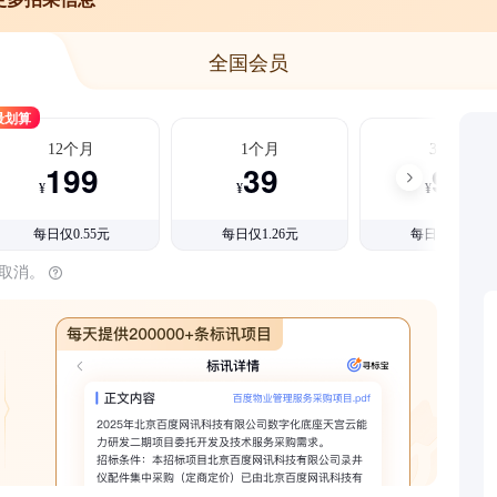
全国会员
最划算
12个月
1个月
3个月
199
39
99
¥
¥
¥
每日仅0.55元
每日仅1.26元
每日仅1.08元
时取消。