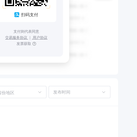
扫码支付
支付则代表同意
交易服务协议
｜
用户协议
发票获取
省份地区