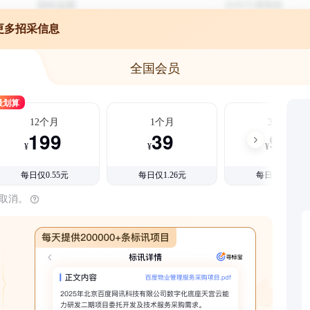
更多招采信息
全国会员
最划算
12个月
1个月
3个月
199
39
99
¥
¥
¥
每日仅0.55元
每日仅1.26元
每日仅1.08元
时取消。