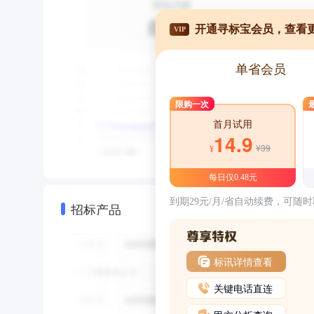
开通寻标宝会员，查看
VIP
单省会员
限购一次
首月试用
14.9
¥39
¥
每日仅0.48元
到期29元/月/省自动续费，可随
招标产品
标讯详情查看
关键电话直连