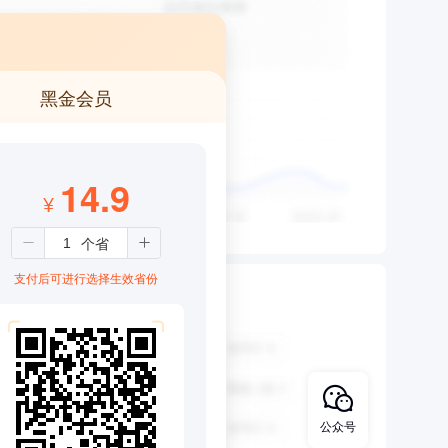
黑金会员
14.9
¥
支付后可进行选择生效省份
公众号