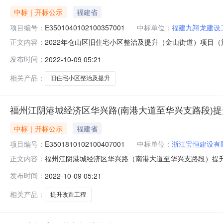
中标｜开标公示
福建省
项目编号：
E3501040102100357001
中标单位：
福建九翔龙建设
2022年仓山区旧住宅小区整治及提升（金山街道）项目（施工）-开
正文内容：
玉彬;黄乐荣;开标地点福州市公共资源交易服务中心开标时间
发布时间：
2022-10-09 05:21
工）（项目名称）2022年仓山区旧住宅小区整治及提升（金山
相关产品：
旧住宅小区整治及提升
福州江阴港城经济区华兴路(南港大道至华兴支路段)提升
中标｜开标公示
福建省
项目编号：
E3501810102100407001
中标单位：
浙江宝恒建设有
福州江阴港城经济区华兴路（南港大道至华兴支路段）提升改造工程（
正文内容：
李卉;郭亮;陈峻;林立新;开标地点福州市公共资源交易服务
发布时间：
2022-10-09 05:21
兴支路段）提升改造工程（施工）（项目名称）福州江阴港
相关产品：
提升改造工程