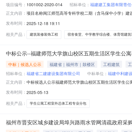
项目编号：
1001002-2020-014
招标单位：
福建建工集团有限责任
项目名称闽江师范高等专科学校二期（含马保中小学）建
正文内容：
学楼、体育馆发布时间2025-12-18作者福建建工集团有
发布时间：
2025-12-18 19:11
筑装修装饰工程专业类型专业分包区域：福建省-福州市-
修装饰工程专业
相关产品：
建筑装修装饰工程
宿舍食堂、中学教学综合楼、体育馆建筑
中标公示--福建师范大学旗山校区五期生活区学生公寓
中标｜候选人公示
福建省｜福州市｜鼓楼区
工程建筑
工
招标单位：
福建省二建建设集团有限公司
中标单位：
福建中利建
中标候选人公示福建师范大学旗山校区五期生活区学生公寓(河
正文内容：
开标，本项目采用的评标办法为经评审的最低投标价中标
发布时间：
2025-05-13
校区五期生活区学生公寓(河西区4-5号学生公寓)招标人
文件相关内容中标
相关产品：
学生公寓工程室外总体工程专业分包
福州市晋安区城乡建设局埠兴路雨水管网清疏政府采