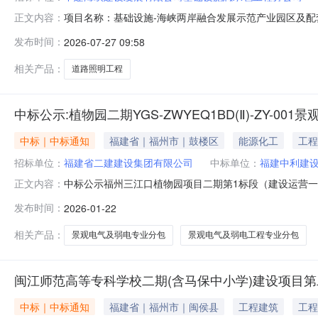
项目名称：基础设施-海峡两岸融合发展示范产业园区及配套基
正文内容：
别：城市及道路照明工程专业承包所属地区：福建省福州
发布时间：
2026-07-27 09:58
限公司
相关产品：
道路照明工程
中标公示:植物园二期YGS-ZWYEQ1BD(Ⅱ)-ZY-00
中标｜中标通知
福建省｜福州市｜鼓楼区
能源化工
工程
招标单位：
福建省二建建设集团有限公司
中标单位：
福建中利建
中标公示福州三江口植物园项目二期第1标段（建设运营一体
正文内容：
厦九层会议室开标，本项目采用的评标办法为“经评审的最
发布时间：
2026-01-22
福州三江口植物园项目二期第1标段（建设运营一体化）招
称：福建中利建设集团有限公
相关产品：
景观电气及弱电专业分包
景观电气及弱电工程专业分包
闽江师范高等专科学校二期(含马保中小学)建设项目
中标｜中标通知
福建省｜福州市｜闽侯县
工程建筑
工程