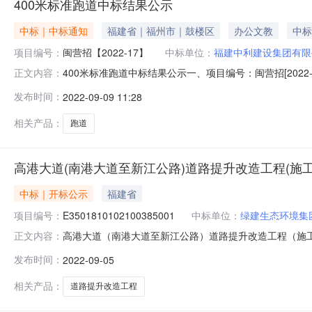
400米标准跑道中标结果公示
中标｜中标通知
福建省｜福州市｜鼓楼区
办公文教
中标
项目编号：
闽营招【2022-17】
中标单位：
福建中利建设集团有限
400米标准跑道中标结果公示一、项目编号：闽营招[202
正文内容：
建设集团有限公司供应商地址：福建省福州市晋安区鼓山镇红
发布时间：
2022-09-09 11:28
围施工工期项目经理执业证书1福建中利建设集团有限公司
135
相关产品：
跑道
高港大道(南港大道至新江公路)道路提升改造工程(施工
中标｜开标公示
福建省
项目编号：
E3501810102100385001
中标单位：
绿建生态环境集
高港大道（南港大道至新江公路）道路提升改造工程（施工）-开标记录
正文内容：
素珍;蔡煜晖;林立新;开标地点福州市公共资源交易服务福清
发布时间：
2022-09-05
造工程（施工）（项目名称）高港大道（南港大道至新江公路）
相关产品：
道路提升改造工程