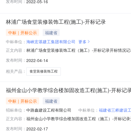
发布时间：
2022-05-16
投标保证金投标报价(元)质量目标工期投标人代表号解密情况备注1
林浦广场食堂装修装饰工程(施工)-开标记录
中标｜开标公示
福建省
中标单位：
海峡宏基建工集团有限公司
更多
林浦广场食堂装修装饰工程（施工）-开标记录开标情况
正文内容：
表开标时间：2022-04-1409:30序号投标人名称
发布时间：
2022-04-14
备注1海峡宏基建工集团有限公司91350124754996764F9135
相关产品：
食堂装修装饰工程
福州金山小学教学综合楼加固改造工程(施工)-开标记
中标｜开标公示
福建省
招标单位：
中路鑫建设工程有限公司
中标单位：
福建省三桥建设
福州金山小学教学综合楼加固改造工程（施工）-开标记
正文内容：
造工程（施工）标段施工开标记录表开标时间：2022-02
发布时间：
2022-02-17
量目标工期投标人代表号应用于本招标项目的企业季度信