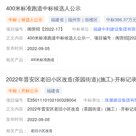
400米标准跑道中标候选人公示
中标｜候选人公示
福建省｜福州市｜鼓楼区
中标386.37万
项目编号：
闽营招【2022-17】
中标单位：
福建中利建设集团有限
400米标准跑道中标候选人公示一、项目编号：闽营招[20
正文内容：
利建设集团有限公司供应商地址：福建省福州市晋安区鼓山镇
发布时间：
2022-09-05
范围施工工期项目经理执业证书1福建中利建设集团有限公
13
相关产品：
400米标准跑道
2022年晋安区老旧小区改造(茶园街道)(施工)-开标记
中标｜开标公示
福建省
项目编号：
E3501110102100328004
中标单位：
珠珊建设集团有
2022年晋安区老旧小区改造（茶园街道）(施工）-开标记录开标时
正文内容：
标地点福州市公共资源交易服务中心开标时间2022-09-0
发布时间：
2022-09-05
区老旧小区改造（茶园街道）(施工）标段施工开标记录表开标
相关产品：
老旧小区改造