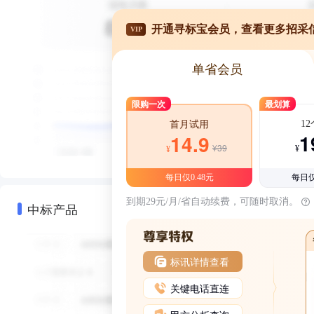
开通寻标宝会员，查看更多招采
VIP
单省会员
限购一次
最划算
1
首月试用
1
14.9
¥39
¥
¥
每日仅0.48元
每日仅
到期29元/月/省自动续费，可随时取消。
中标产品
标讯详情查看
关键电话直连