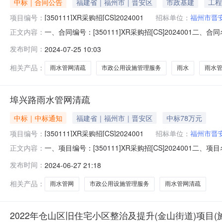
中标｜合同公告
福建省｜福州市｜晋安区
市政基建
工程
项目编号：
[350111]XR采购招[CS]2024001
招标单位：
福州市晋
一、合同编号：[350111]XR采购招[CS]2024001
正文内容：
主体采购人(甲方)：福州市晋安区城乡建设局地址：福州市晋
发布时间：
2024-07-25 10:03
区鳌峰街道鳌港路鳌兴时代广场1号楼六层联系方式：13799
相关产品：
雨水管网清疏
市政公用设施管理服务
雨水
雨水
埠兴路雨水管网清疏
NEW
HOT
5折起
中标｜中标通知
福建省｜福州市｜晋安区
中标78万元
项目编号：
[350111]XR采购招[CS]2024001
招标单位：
福州市晋
一、项目编号：[350111]XR采购招[CS]20240
正文内容：
限公司福建省福州市晋安区鼓山镇红光路1号办公楼一层016室
发布时间：
2024-06-27 21:18
目编号及品目名称采购标的服务范围服务要求服务时间单位
相关产品：
雨水管网
市政公用设施管理服务
雨水管网清疏
暂时没有搜索结果…
2022年仓山区旧住宅小区整治及提升(金山街道)项目(