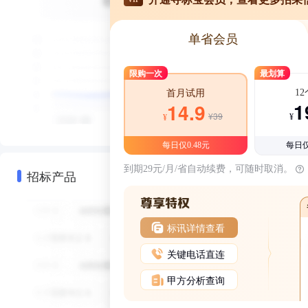
单省会员
限购一次
最划算
1
首月试用
1
14.9
¥39
¥
¥
每日仅0.48元
每日仅
到期29元/月/省自动续费，可随时取消。
招标产品
标讯详情查看
关键电话直连
甲方分析查询