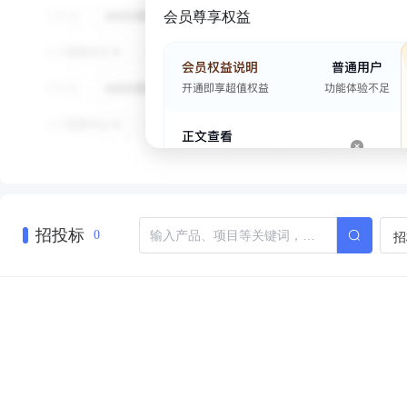
会员尊享权益
招投标
招
0