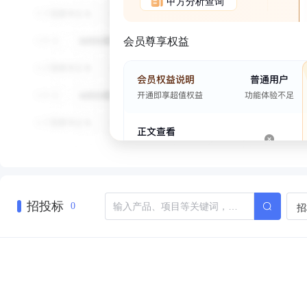
甲方分析查询
会员尊享权益
招投标
招
0