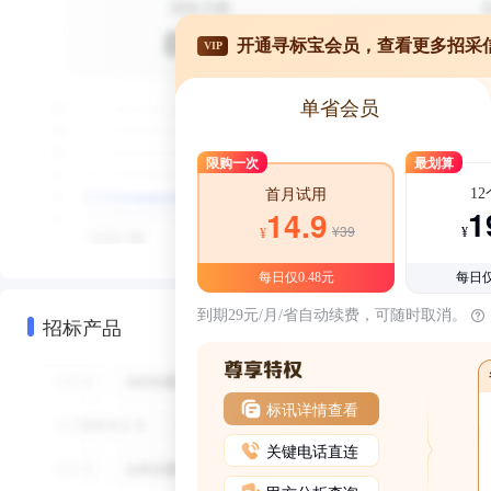
开通寻标宝会员，查看更多招采
VIP
单省会员
限购一次
最划算
1
首月试用
1
14.9
¥39
¥
¥
每日仅0.48元
每日仅
到期29元/月/省自动续费，可随时取消。
招标产品
标讯详情查看
关键电话直连