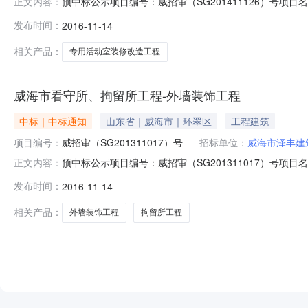
预中标公示项目编号：威招审（SG201411126）号
正文内容：
程咨询管理有限公司评分汇总表(点击展开)评分汇总表单
发布时间：
2016-11-14
配套有限责任公司77.2816.8060.4816.6217.8516.8516
相关产品：
专用活动室装修改造工程
威海市看守所、拘留所工程-外墙装饰工程
中标｜中标通知
山东省｜威海市｜环翠区
工程建筑
项目编号：
威招审（SG201311017）号
招标单位：
威海市泽丰建
预中标公示项目编号：威招审（SG201311017）号
正文内容：
委评分汇总表(点击展开)评委评分汇总表单位名称最终得分评委1评委2
发布时间：
2016-11-14
装饰工程有限公司88.3714.4014.6013.8014.5013.401
相关产品：
外墙装饰工程
拘留所工程