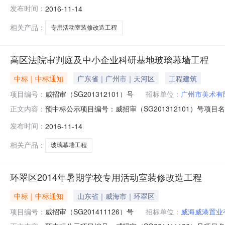
有限公司评分汇总表(点击展开)评分汇总表单位名称最终
发布时间：
2016-11-14
78.1413.12--13.5214.1113.0612.6812.77威海建设
相关产品：
专用活动室装修改造工程
高区法院审判庭及中小企业科研基地玻璃幕墙工程
中标｜中标通知
广东省｜广州市｜天河区
工程建筑
项目编号：
威招审（SG201312101）号
招标单位：
广州市美术有
预中标公示项目编号：威招审（SG201312101）号
正文内容：
位：威海坤泰建设工程咨询有限公司评分汇总表(点击展开
发布时间：
2016-11-14
75.4515.4360.0214.6015.8016.2013.9015.90威海
相关产品：
玻璃幕墙工程
环翠区2014年暑期学校专用活动室装修改造工程
中标｜中标通知
山东省｜威海市｜环翠区
项目编号：
威招审（SG201411126）号
招标单位：
威海威港置业