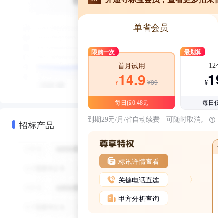
单省会员
限购一次
最划算
1
首月试用
1
14.9
¥39
¥
¥
每日仅0.48元
每日仅
到期29元/月/省自动续费，可随时取消。
招标产品
标讯详情查看
关键电话直连
甲方分析查询