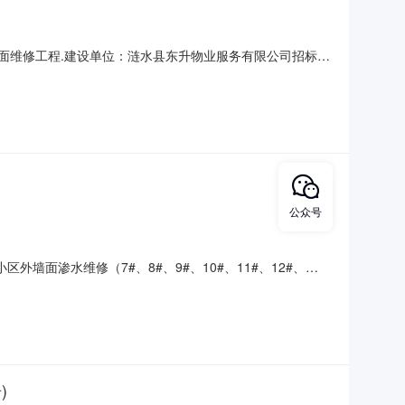
区路面维修工程.建设单位：涟水县东升物业服务有限公司招标条
3工期要求：180日历天；2.1.4质量要求：合格。2.1.5荣马
资格要求招标文件的获取获取时间20
公众号
区外墙面渗水维修（7#、8#、9#、10#、11#、12#、
2025-03-19一、评标情况绿洲花园小区外墙面渗水维修（7#、
公司，
)