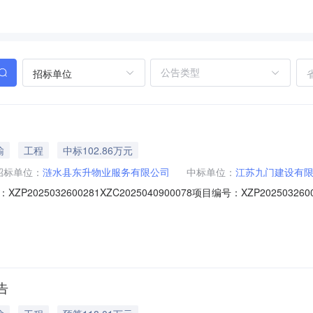
招标单位
输
工程
中标102.86万元
招标单位：
涟水县东升物业服务有限公司
中标单位：
江苏九门建设有
025032600281XZC2025040900078项目编号：XZP2025
2025-04-09公示结束时间：2025-04-14评标情况荣马国际文
建设有限公司102.863254万元合格180天2、中标候选人按照招标文
告