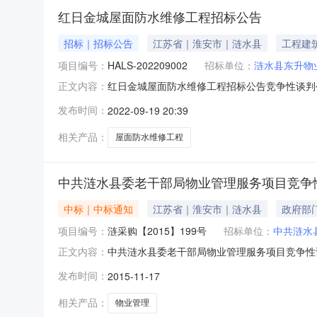
红日金城屋面防水维修工程招标公告
招标｜招标公告
江苏省｜淮安市｜涟水县
工程建
项目编号：
HALS-202209002
招标单位：
涟水县东升物
红日金城屋面防水维修工程招标公告竞争性谈判
正文内容：
程（项目名称）进行全程“全流程不见面交易”采
发布时间：
2022-09-19 20:39
202209002二、项目简要说明建设地点：
水维修工程标段划分：一个标段三、
相关产品：
屋面防水维修工程
中共涟水县委老干部局物业管理服务项目竞争
中标｜中标通知
江苏省｜淮安市｜涟水县
政府部
项目编号：
涟采购【2015】199号
招标单位：
中共涟水
中共涟水县委老干部局物业管理服务项目竞争性谈判
正文内容：
标地区：江苏省招标产品：物业管理服务采购所
发布时间：
2015-11-17
部局物业管理服务项目的竞争性谈判已经结束，
【2015】199号成交单位：涟水
相关产品：
物业管理