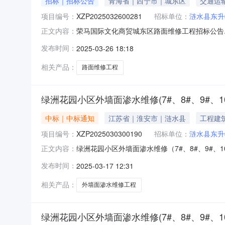
招标｜招标公告
青海省｜西宁市｜城东区
交通运
项目编号：
XZP2025032600281
招标单位：
涟水县东升
荣马国际文化商贸城东区路面维修工程招标公告.项
正文内容：
件项目概况和招标范围规模2.1项目概况2.1.1建设
发布时间：
2025-03-26 18:18
国际文化商贸城东区路面维修工程，沥清道路维修
相关产品：
路面维修工程
绿洲花园小区外墙面渗水维修(7#、8#、9#、10#
中标｜中标通知
江苏省｜淮安市｜涟水县
工程建
项目编号：
XZP2025030300190
招标单位：
涟水县东升
绿洲花园小区外墙面渗水维修（7#、8#、9#、10
正文内容：
13#、15#、16#）工程中标结果公示（招标编号：
发布时间：
2025-03-17 12:31
8#、9#、10#、11#、12#、13#、15#
相关产品：
外墙面渗水维修工程
绿洲花园小区外墙面渗水维修(7#、8#、9#、10#