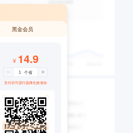
黑金会员
14.9
¥
支付后可进行选择生效省份