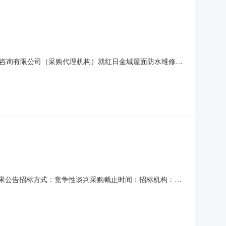
咨询有限公司（采购代理机构）就红日金城屋面防水维修工
称：红日金城屋面防水维修工程项目编号：HALS-
万元计划工期：60日历天工程质量标准：合格招标范围：屋面防
中标结果公告招标方式：竞争性谈判采购截止时间：招标机构：招
法律法规、规章和本项目谈判文件的规定，中共涟水县委老干
采购单位：中共涟水县委老干部局项目编号：涟采购