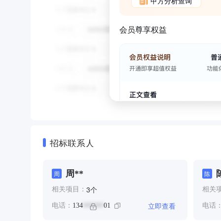
甲方分析查询
会员尊享权益
招标联系人
周**
周
陈
个
3
相关项目：
相关
立即查看
电话：
134
01
电话
******