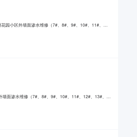
洲花园小区外墙面渗水维修（7#、8#、9#、10#、11#、
江苏省淮安市涟水县一、招标条件本绿洲花园小区外墙面渗水维修
:70万元，招标人为
面渗水维修（7#、8#、9#、10#、11#、12#、13#、
件本绿洲花园小区外墙面渗水维修（7#、8#、9#、10#、
水县东升物业服务有限公