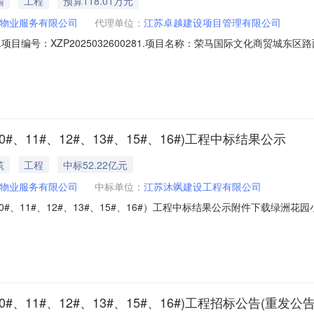
输
工程
预算118.01万元
物业服务有限公司
代理单位：
江苏卓越建设项目管理有限公司
目编号：XZP2025032600281.项目名称：荣马国际文化商贸城东
地点：荣马国际文化商贸城东区2.1.2招标控制价：1180117.93元。2.1.
面积约7100平方米范围荣马国际文化商贸城东区路面维修工程;投标人
、11#、12#、13#、15#、16#)工程中标结果公示
筑
工程
中标52.22亿元
物业服务有限公司
中标单位：
江苏沐飒建设工程有限公司
#、11#、12#、13#、15#、16#）工程中标结果公示附件下载绿洲花园小
XZP2025030300190）公示开始时间：2025-03-17公示结束时间：
、16#）工程:1、中标候选人基本情况中标候选人第1名：江苏沐飒建设工程有限
、11#、12#、13#、15#、16#)工程招标公告(重发公告