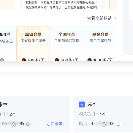
查看全部权益
陈**
未*
未
个
个
2
1
项目：
相关项目：
立即查看
：
159
95
电话：
134
06
******
******