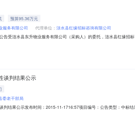
筑
预算95.36万元
业服务有限公司
代理单位：
涟水县红缘招标咨询有限公司
公告受涟水县东升物业服务有限公司（采购人）的委托，涟水县红缘招标
购，现邀请符合条件的供应商参加竞争性谈判。一、项目名称及编号项目名
涟水县红日路与金城路交叉处建设规模：红日金城小区屋面防水维修约95.4
性谈判结果公示
门
县委老干部局
结果公示发布时间：2015-11-1716:57项目编号：公告类型：
属行业：;房产物业;0投一票根据《中华人民共和国招标投标法》等相关
成交人已经确认。现将成交结果公示如下：采购项目名称：物业管理服务