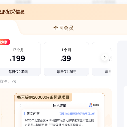
更多招采信息
全国会员
最划算
12个月
1个月
3个月
199
39
99
¥
¥
¥
每日仅0.55元
每日仅1.26元
每日仅1.08元
时取消。