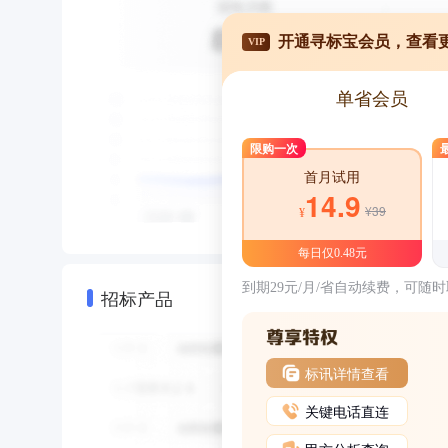
开通寻标宝会员，查看
VIP
单省会员
限购一次
首月试用
14.9
¥39
¥
每日仅0.48元
到期29元/月/省自动续费，可随
招标产品
标讯详情查看
关键电话直连