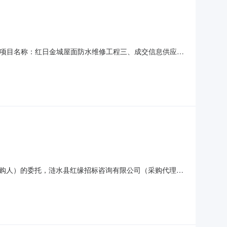
二、项目名称：红日金城屋面防水维修工程三、成交信息供应商
壹分（￥：768871.51元）四、主要标的信息名称：红日
质量标准：合格项目负责人：刘流五、评审专家名单：程亚、
购人）的委托，涟水县红缘招标咨询有限公司（采购代理机
请符合条件的供应商参加竞争性谈判。一、项目名称及编号
明建设地点：涟水县淮浦路与红日大道交汇处建设规模：主要施