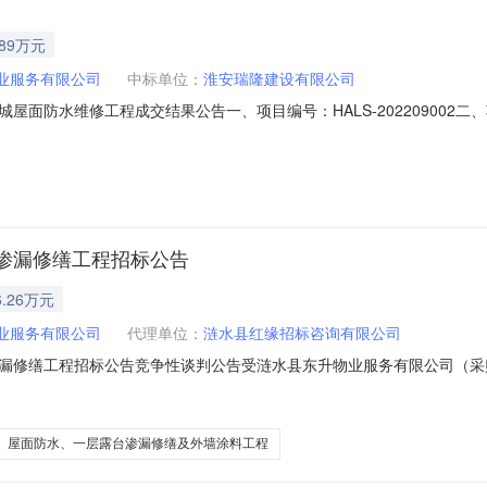
.89万元
业服务有限公司
中标单位：
淮安瑞隆建设有限公司
屋面防水维修工程成交结果公告一、项目编号：HALS-202209002
衡阳路88号1号楼401室成交金额：人民币柒拾陆万捌仟捌佰柒拾壹元伍角
与金城路交叉处施工范围：屋面防水维修工程施工工期：60日历天工程
渗漏修缮工程招标公告
.26万元
业服务有限公司
代理单位：
涟水县红缘招标咨询有限公司
漏修缮工程招标公告竞争性谈判公告受涟水县东升物业服务有限公司（采
露台渗漏修缮工程（项目名称）进行全程“全流程不见面交易”采购，现邀
层露台渗漏修缮工程项目编号：HALS-202209003二、项目简要说
屋面防水、一层露台渗漏修缮及外墙涂料工程