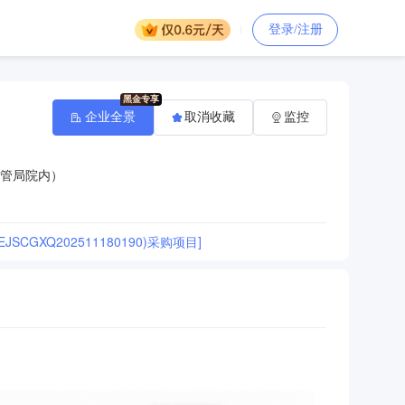
登录/注册
企业全景
取消收藏
监控
城管局院内）
XQ202511180190)采购项目]