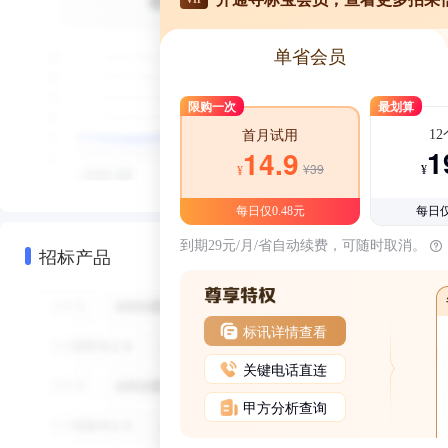
单省会员
限购一次
最划算
1
首月试用
1
14.9
¥39
¥
¥
每日仅0.48元
每日仅
到期29元/月/省自动续费，可随时取消。
招标产品
标讯详情查看
关键电话直连
甲方分析查询