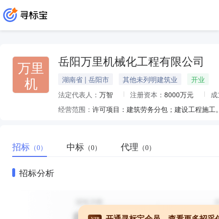
岳阳万里机械化工程有限公司
万里
机
湖南省 | 岳阳市
其他未列明建筑业
开业
法定代表人：
万智
注册资本：
8000万元
成
经营范围：
招标
中标
代理
（0）
（0）
（0）
招标分析
开通寻标宝会员，查看更多招采
VIP