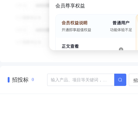
会员尊享权益
招投标
招
0