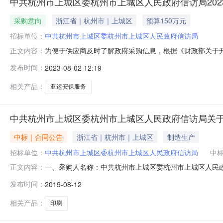
中共杭州市上城区委杭州市上城区人民政府信访局202
采购意向
浙江省｜杭州市｜上城区
预算150万元
招标单位：
中共杭州市上城区委杭州市上城区人民政府信访局
为便于供应商及时了解政府采购信息，根据《财政部关于开
正文内容：
信访局2023年8月采购意向公开如下：序号采购项目名称
发布时间：
2023-08-02 12:19
运维稳”安保任务需要，上城区根据上级要求设立亚运安保应
会安保工作要求，
相关产品：
亚运安保服务
中共杭州市上城区委杭州市上城区人民政府信访局关
中标｜合同公告
浙江省｜杭州市｜上城区
制造生产
招标单位：
中共杭州市上城区委杭州市上城区人民政府信访局
中
一、采购人名称：中共杭州市上城区委杭州市上城区人民
正文内容：
印刷订购单四、采购项目编号：PR1133010279094494
发布时间：
2019-08-12
（元）1其他印刷品详见附件册1047.0470.0服务
相关产品：
印刷