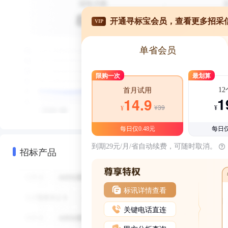
开通寻标宝会员，查看更多招采
VIP
单省会员
限购一次
最划算
1
首月试用
1
14.9
¥39
¥
¥
每日仅0.48元
每日仅
到期29元/月/省自动续费，可随时取消。
招标产品
标讯详情查看
关键电话直连