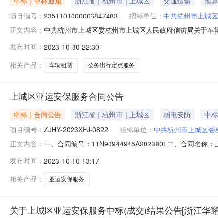
中标｜中标通知
浙江省｜杭州市｜上城区
交通运输
预算
项目编号：
2351101000006847483
招标单位：
中共杭州市上城区
中共杭州市上城区委杭州市上城区人民政府信访局关于车辆租赁
正文内容：
目名称:中共杭州市上城区委杭州市上城区人民政府信访局关于车
发布时间：
2023-10-30 22:30
息：序号采购计划文号信息采购计划金额1[2023]3882号
相关产品：
车辆租赁
公务出行定点服务
上城区亚运安保服务合同公告
中标｜合同公告
浙江省｜杭州市｜上城区
弱电安防
中标
项目编号：
ZJHY-2023XFJ-0822
招标单位：
中共杭州市上城区委
一、合同编号：11N90944945A2023801二、合同
正文内容：
（甲方）：中共杭州市上城区委杭州市上城区人民政府信访局
发布时间：
2023-10-10 13:17
三堡产业大厦A座1509室联系方式：0571-8653859
相关产品：
亚运安保服务
关于上城区亚运安保服务中标(成交)结果公告[浙江华