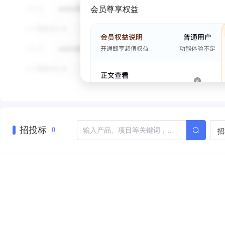
会员尊享权益
招投标
招
0