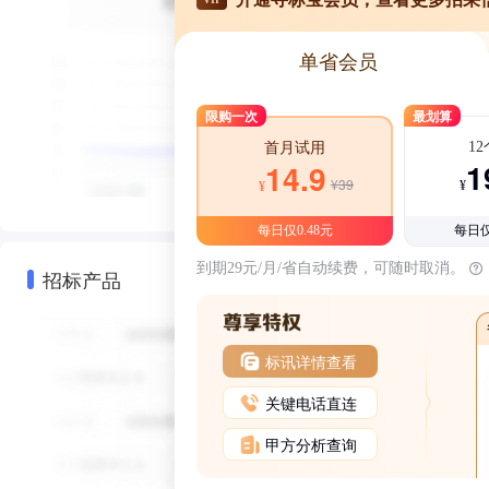
单省会员
限购一次
最划算
1
首月试用
1
14.9
¥39
¥
¥
每日仅0.48元
每日仅
到期29元/月/省自动续费，可随时取消。
招标产品
标讯详情查看
关键电话直连
甲方分析查询