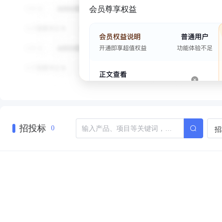
会员尊享权益
招投标
招
0