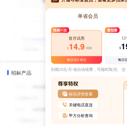
单省会员
限购一次
最划算
1
首月试用
1
14.9
¥39
¥
¥
每日仅0.48元
每日仅
到期29元/月/省自动续费，可随时取消。
招标产品
标讯详情查看
关键电话直连
甲方分析查询