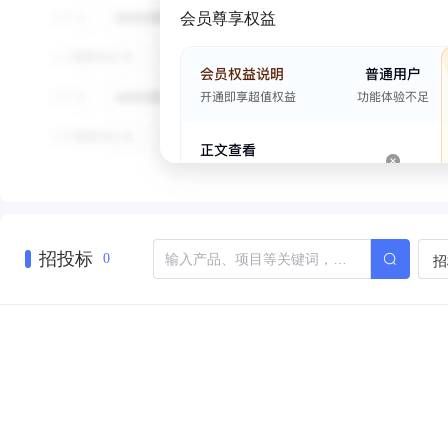
会员尊享权益
招投标
招
0