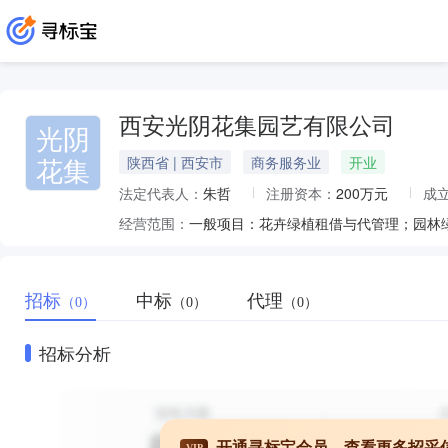
西安光阴花集园艺有限公司
光阴
花集
陕西省 | 西安市
商务服务业
开业
法定代表人：
朱哲
注册资本：
200万元
成
经营范围：
招标
中标
代理
（0）
（0）
（0）
招标分析
开通寻标宝会员，查看更多招采
VIP