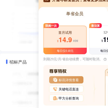
单省会员
限购一次
最划算
1
首月试用
1
14.9
¥39
¥
¥
每日仅0.48元
每日仅
到期29元/月/省自动续费，可随时取消。
招标产品
标讯详情查看
关键电话直连
甲方分析查询