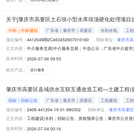
关于[肇庆市高要区土石坝小型水库坝顶硬化处理项目
中标｜中标通知
广东省｜肇庆市｜高要区
水利水电
工程
项目编号：
441204MB2C463452607010160
招标单位：
肇庆市高
中介服务交易|中介服务交易；中选公示；广东省中介超市交易系
正文内容：
设计服务项目业主名称：肇庆市高要区水利工程建设管理中心
发布时间：
2026-07-06 09:53
额说明：1.公开选取方式：方案择优选取。2.报价方式：报
相关产品：
设计服务
肇庆市高要区县域供水互联互通改造工程—土建工程(施
招标｜招标公告
广东省｜肇庆市｜高要区
工程建筑
工程
项目编号：
2408-441204-19-01-880302
招标单位：
肇庆市高要区
工程建设|水利；招标公告、资格预审公告；肇庆市公共
正文内容：
域供水互联互通改造工程—土建工程（施工）相关统一交易标识码：A07-
发布时间：
2026-07-04 00:16
880302投资项目名称肇庆市高要区县域供水互联互通