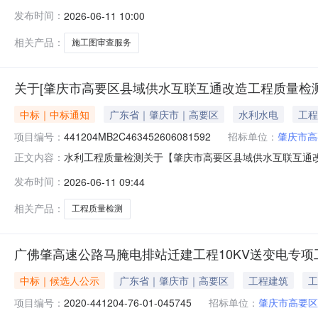
建设管理中心公开选取工程设计中介服务机构，现将中选
发布时间：
2026-06-11 10:00
理的中介服务项目采购）投资审批项目否采购项目编码：441204MB2
相关产品：
施工图审查服务
关于[肇庆市高要区县域供水互联互通改造工程质量检
中标｜中标通知
广东省｜肇庆市｜高要区
水利水电
工程
项目编号：
441204MB2C463452606081592
招标单位：
肇庆市高
水利工程质量检测关于【肇庆市高要区县域供水互联互通改造
正文内容：
建设管理中心公开选取水利工程质量检测中介服务机构，
发布时间：
2026-06-11 09:44
非行政管理的中介服务项目采购）投资审批项目否采购项目编码：4412
相关产品：
工程质量检测
广佛肇高速公路马腌电排站迁建工程10KV送变电专项
中标｜候选人公示
广东省｜肇庆市｜高要区
工程建筑
工
项目编号：
2020-441204-76-01-045745
招标单位：
肇庆市高要区