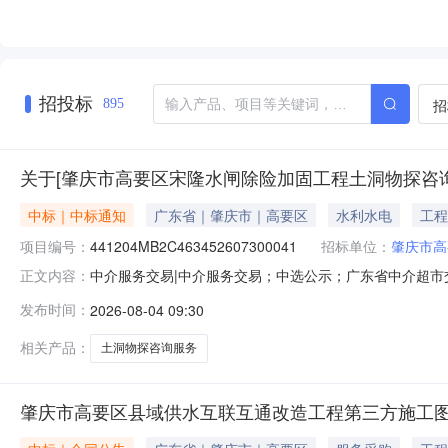
招投标
招
895
关于[肇庆市高要区宋隆水闸除险加固工程土洞物探咨
中标｜中标通知
广东省｜肇庆市｜高要区
水利水电
工程
项目编号：
441204MB2C463452607300041
招标单位：
肇庆市高
中介服务交易|中介服务交易；中选公示；广东省中介超市交易系
正文内容：
询技术服务项目项目业主名称：肇庆市高要区水利工程建设
发布时间：
2026-08-04 09:30
￥233,930元金额说明：1.公开选取方式：方案择优选取
相关产品：
土洞物探咨询服务
肇庆市高要区县域供水互联互通改造工程第三方施工