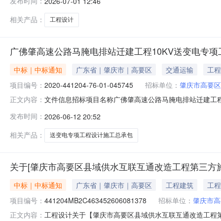
发布时间：
2026-07-01 12:46
项目设计服务中介服务事项无（属于非行政管理的中介服务项目采
项目基本情
相关产品：
工程设计
广佛肇高速公路马腌电排站迁建工程10KV送变电专项
中标｜中标通知
广东省｜肇庆市｜高要区
交通运输
工程
项目编号：
2020-441204-76-01-045745
招标单位：
肇庆市高要区
文件信息招标项目名称广佛肇高速公路马腌电排站迁建工程1
正文内容：
施工总承包）性质正常中标结果：广佛肇高速公路马腌电排站迁建
发布时间：
2026-06-12 20:52
称广佛肇高速公路马腌电排站迁建工程招标项目名称广佛肇
工程10K
相关产品：
送变电专项工程设计施工总承包
关于[肇庆市高要区县域供水互联互通改造工程第三方
中标｜中标通知
广东省｜肇庆市｜高要区
工程建筑
工程
项目编号：
441204MB2C463452606081378
招标单位：
肇庆市高
工程设计关于【肇庆市高要区县域供水互联互通改造工程第三
正文内容：