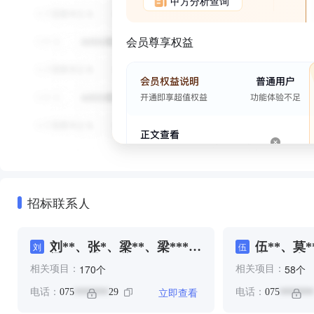
甲方分析查询
会员尊享权益
招标联系人
刘**、张*、梁**、梁***、
伍**、莫*
刘
伍
梁**、梁*、苏**、钟**、
麦**、麦*
个
个
170
58
相关项目：
相关项目：
韩**、韩**
立即查看
电话：
075
29
电话：
075
*******
*******