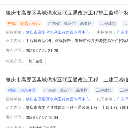
肇庆市高要区县域供水互联互通改造工程施工监理评
中标｜候选人公示
广东省｜肇庆市｜高要区
工程建筑
工
招标单位：
肇庆市高要区水利工程建设管理中心
中标单位：
广东
工程建设|水利；评标报告；肇庆市公共资源交易平台招
正文内容：
工监理评标结束时间：2026-07-2415:55:02肇
发布时间：
2026-07-24 21:28
日评标报告一、项目概况1.工程名称：肇庆市高要区县域
4.招标范围及
相关产品：
施工监理
肇庆市高要区县域供水互联互通改造工程—土建工程(施
招标｜信息变更
广东省｜肇庆市｜高要区
工程建筑
工程
招标单位：
肇庆市高要区水利工程建设管理中心
代理单位：
广东
肇庆市高要区县域供水互联互通改造工程—土建工程（施工）
正文内容：
县域供水互联互通改造工程—土建工程（施工）澄清更正
发布时间：
2026-07-07 18:04
（一）删除原招标文件第四章评标办法第30页商务部分评分
标截止时间，投标人完
相关产品：
水利水电工程施工