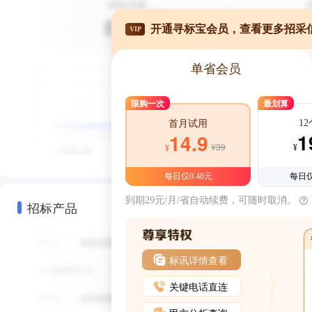
开通寻标宝会员，查看更多招采
VIP
单省会员
限购一次
最划算
1
首月试用
1
14.9
¥39
¥
¥
每日仅0.48元
每日仅
到期29元/月/省自动续费，可随时取消。
招标产品
标讯详情查看
关键电话直连