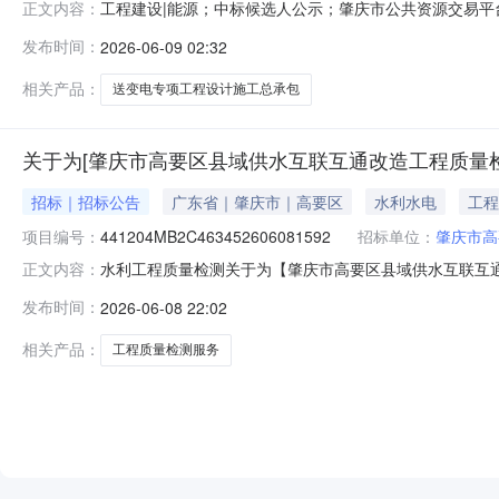
工程建设|能源；中标候选人公示；肇庆市公共资源交易平
正文内容：
高速公路马腌电排站迁建工程10KV送变电专项工程（设
发布时间：
2026-06-09 02:32
示类型：正常公示开始时间：2026-06-0900:00:00公示结束
相关产品：
送变电专项工程设计施工总承包
关于为[肇庆市高要区县域供水互联互通改造工程质量检
招标｜招标公告
广东省｜肇庆市｜高要区
水利水电
工程
项目编号：
441204MB2C463452606081592
招标单位：
肇庆市高
水利工程质量检测关于为【肇庆市高要区县域供水互联互通改
正文内容：
庆市高要区水利工程建设管理中心公开选取水利工程质量
发布时间：
2026-06-08 22:02
供水互联互通改造工程质量检测服务中介服务事项无（属于非行政
（￥158,524
相关产品：
工程质量检测服务