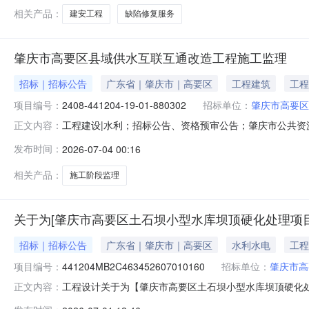
相关产品：
建安工程
缺陷修复服务
肇庆市高要区县域供水互联互通改造工程施工监理
招标｜招标公告
广东省｜肇庆市｜高要区
工程建筑
工程
项目编号：
2408-441204-19-01-880302
招标单位：
肇庆市高要区
工程建设|水利；招标公告、资格预审公告；肇庆市公共
正文内容：
互通改造工程施工监理相关统一交易标识码：A07-1244120006
发布时间：
2026-07-04 00:16
高要区县域供水互联互通改造工程招标项目名称肇庆市高
相关产品：
施工阶段监理
关于为[肇庆市高要区土石坝小型水库坝顶硬化处理项目
招标｜招标公告
广东省｜肇庆市｜高要区
水利水电
工程
项目编号：
441204MB2C463452607010160
招标单位：
肇庆市高
工程设计关于为【肇庆市高要区土石坝小型水库坝顶硬化处理
正文内容：
工程建设管理中心公开选取工程设计中介服务机构，现将