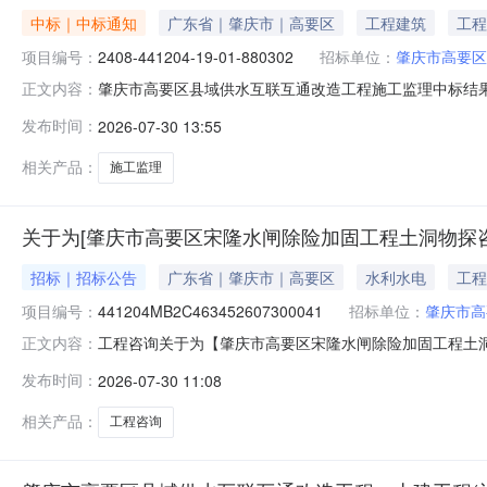
中标｜中标通知
广东省｜肇庆市｜高要区
工程建筑
工程
项目编号：
2408-441204-19-01-880302
招标单位：
肇庆市高要区
肇庆市高要区县域供水互联互通改造工程施工监理中标结果公
正文内容：
工程施工监理中标结果公示投资项目代码2408-441204
发布时间：
2026-07-30 13:55
施工监理标段（包）名称肇庆市高要区县域供水互联互通
设管理中心
相关产品：
施工监理
关于为[肇庆市高要区宋隆水闸除险加固工程土洞物探咨
招标｜招标公告
广东省｜肇庆市｜高要区
水利水电
工程
项目编号：
441204MB2C463452607300041
招标单位：
肇庆市高
工程咨询关于为【肇庆市高要区宋隆水闸除险加固工程土洞物
正文内容：
区水利工程建设管理中心公开选取工程咨询中介服务机构
发布时间：
2026-07-30 11:08
土洞物探咨询技术服务项目中介服务事项无（属于非行政管理的中
米）所需服
相关产品：
工程咨询