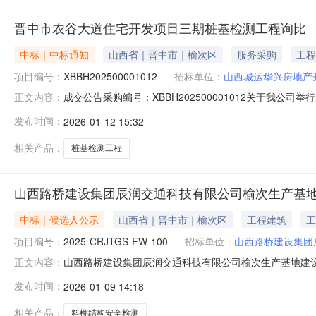
晋中市农谷大道住宅开发项目三期桩基检测工程询比
中标｜中标通知
山西省｜晋中市｜榆次区
服务采购
工程
项目编号：
XBBH202500001012
招标单位：
山西城运华兴房地产
成交公告采购编号：XBBH202500001012关于
正文内容：
成交结果公告如下：第1成交供应商：山西晋弘安工程检测有
发布时间：
2026-01-12 15:32
13353519711
相关产品：
桩基检测工程
山西路桥建设集团辰润交通科技有限公司榆次生产基
中标｜候选人公示
山西省｜晋中市｜榆次区
工程建筑
工
项目编号：
2025-CRJTGS-FW-100
招标单位：
山西路桥建设集团
山西路桥建设集团辰润交通科技有限公司榆次生产基地建
正文内容：
检测谈判采购候选人公示（项目编号：2025-CRJTGS-FW-
发布时间：
2026-01-09 14:18
产基地建设项目料棚结构安全检测谈判采购，经评标委员
相关产品：
料棚结构安全检测