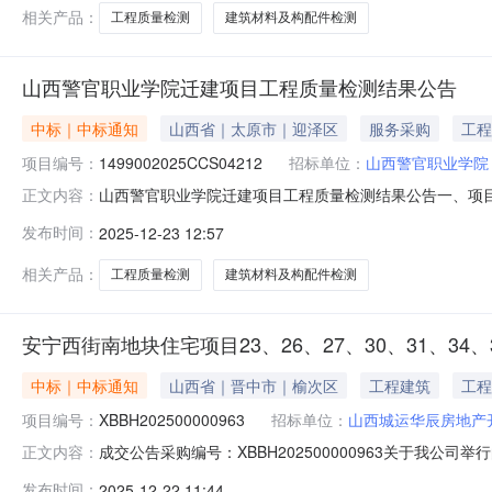
（元）：1013
相关产品：
工程质量检测
建筑材料及构配件检测
山西警官职业学院迁建项目工程质量检测结果公告
中标｜中标通知
山西省｜太原市｜迎泽区
服务采购
工程
项目编号：
1499002025CCS04212
招标单位：
山西警官职业学院
山西警官职业学院迁建项目工程质量检测结果公告一、项目编号
正文内容：
果：序号供应商名称供应商地址中标（成交）金额评审总
发布时间：
2025-12-23 12:57
（元）：1048372.36（元）89.542牵头供应
山西金格人防工程检测有
相关产品：
工程质量检测
建筑材料及构配件检测
安宁西街南地块住宅项目23、26、27、30、31、34
中标｜中标通知
山西省｜晋中市｜榆次区
工程建筑
工程
项目编号：
XBBH202500000963
招标单位：
山西城运华辰房地产
成交公告采购编号：XBBH202500000963关于我公司
正文内容：
客观公正的评审，形成集体评审意见，现将成交结果公告如下
发布时间：
2025-12-22 11:44