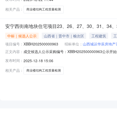
34#、35#住宅楼、S3#商业楼结构工程质量检测:1599
相关产品：
商业楼结构工程质量检测
安宁西街南地块住宅项目23、26、27、30、31、34
中标｜候选人公示
山西省｜晋中市｜榆次区
工程建筑
工
项目编号：
XBBH202500000963
招标单位：
山西城运华辰房地产
成交候选人公示采购编号：XBBH202500000963公示开
正文内容：
住宅项目23、26、27、30、31、34、35#住宅楼
发布时间：
2025-12-18 15:06
检测有限公司响应报价：安宁西街南地块住宅项目23#、26#、2
相关产品：
商业楼结构工程质量检测
NEW
HOT
5折起