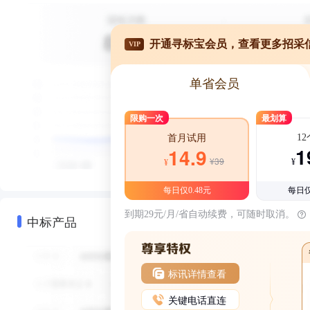
开通寻标宝会员，查看更多招采
VIP
单省会员
限购一次
最划算
1
首月试用
1
14.9
¥39
¥
¥
每日仅0.48元
每日仅
到期29元/月/省自动续费，可随时取消。
中标产品
标讯详情查看
关键电话直连