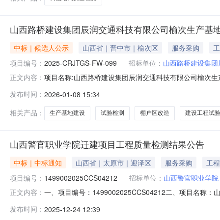
山西路桥建设集团辰润交通科技有限公司榆次生产基
中标｜候选人公示
山西省｜晋中市｜榆次区
服务采购
工
项目编号：
2025-CRJTGS-FW-099
招标单位：
山西路桥建设集团
项目名称:山西路桥建设集团辰润交通科技有限公司榆次生产基
正文内容：
交供应商名称:山西晋弘安工程检测有限公司中标金额(万元):21.
发布时间：
2026-01-08 15:34
基地建设项目试验检测竞争谈判采购候选人公示（项目编号：2025-
相关产品：
生产基地建设
试验检测
棚户区改造
建设工程试
山西警官职业学院迁建项目工程质量检测结果公告
中标｜中标通知
山西省｜太原市｜迎泽区
服务采购
工程
项目编号：
1499002025CCS04212
招标单位：
山西警官职业学院
一、项目编号：1499002025CCS04212二、项
正文内容：
评审总得分1山西晋弘安工程检测有限公司山西省晋中市山西示
发布时间：
2025-12-24 12:39
检测科技有限公司投标联合体：山西筑科检测科技有限公