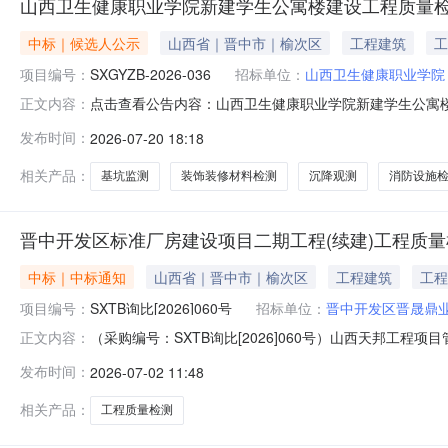
山西卫生健康职业学院新建学生公寓楼建设工程质量
中标｜候选人公示
山西省｜晋中市｜榆次区
工程建筑
工
项目编号：
SXGYZB-2026-036
招标单位：
山西卫生健康职业学院
点击查看公告内容：山西卫生健康职业学院新建学生公寓楼
正文内容：
发布时间：
2026-07-20 18:18
相关产品：
基坑监测
装饰装修材料检测
沉降观测
消防设施
晋中开发区标准厂房建设项目二期工程(续建)工程质
中标｜中标通知
山西省｜晋中市｜榆次区
工程建筑
工程
项目编号：
SXTB询比[2026]060号
招标单位：
晋中开发区晋晟鼎
（采购编号：SXTB询比[2026]060号）山西天邦工
正文内容：
期工程（续建）工程质量检测（采购项目编号：SXTB询比
发布时间：
2026-07-02 11:48
质量检测：排序成交单位名称成交价格（元）1山西晋弘安工
晋中开
相关产品：
工程质量检测