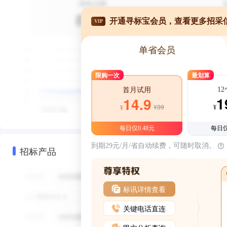
开通寻标宝会员，查看更多招采
VIP
单省会员
限购一次
最划算
1
首月试用
1
14.9
¥39
¥
¥
每日仅0.48元
每日仅
到期29元/月/省自动续费，可随时取消。
招标产品
标讯详情查看
关键电话直连