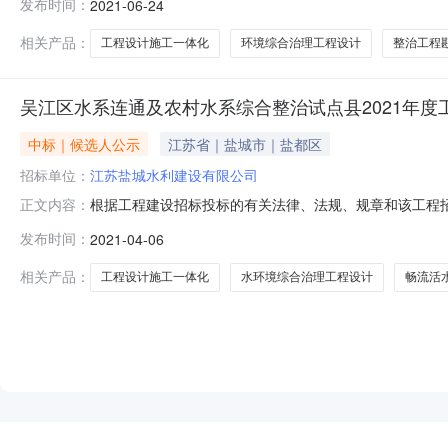
发布时间：
2021-06-24
已经确定，现将评标结果公示如下：一、评标结果情况：
计研究院
相关产品：
工程设计施工一体化
环境综合治理工程设计
整治工程
吴江区水系连通及农村水系综合整治试点县2021年度
中标｜候选人公示
江苏省｜盐城市｜盐都区
招标单位：
江苏盐城水利建设有限公司
根据工程建设招标投标的有关法律、法规、规章和该工程招
正文内容：
评标结果已经确定，现将评标结果公示如下：一、评标结
发布时间：
2021-04-06
利规划设计研究院有限公司,启迪设计集团股份有限公司)
集团有限公司(副联单位：江苏省城市规
相关产品：
工程设计施工一体化
水环境综合治理工程设计
畅流活
NEW
HOT
5折起