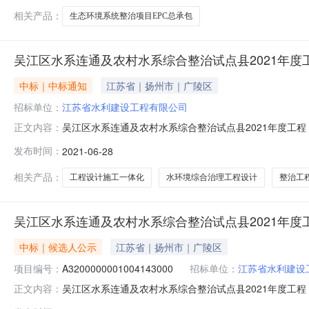
相关产品：
生态环境系统整治项目EPC总承包
吴江区水系连通及农村水系综合整治试点县2021年度
中标｜中标通知
江苏省｜扬州市｜广陵区
招标单位：
江苏省水利建设工程有限公司
吴江区水系连通及农村水系综合整治试点县2021年度工
正文内容：
水系连通及农村水系综合整治试点县2021年度工程（二
发布时间：
2021-06-28
第二中标候选人第三中标候选人投标人名称中建八局环保
院（集团）有限公司)上海石洞口围堤开发
相关产品：
工程设计施工一体化
水环境综合治理工程设计
整治工
吴江区水系连通及农村水系综合整治试点县2021年度
中标｜候选人公示
江苏省｜扬州市｜广陵区
项目编号：
A3200000001004143000
招标单位：
江苏省水利建设
吴江区水系连通及农村水系综合整治试点县2021年度工程（二期）
正文内容：
建设招标投标的有关法律、法规、规章和该工程招标文件的