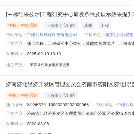
[中标结果公示]工程研究中心研发条件及展示效果提升
中标｜中标通知
上海市｜宝山区
其他
工程
招标单位：
中建八局环保科技有限公司
中标单位：
寰泰(上海)展
项目名称：工程研究中心类别：其他类所属地区：上海市
正文内容：
发布时间：
2025-02-19 13:13
相关产品：
研发条件及展示效果提升
济南济北经济开发区管理委员会济南市济阳区济北街道
中标｜中标通知
上海市｜宝山区
项目编号：
SDGP370115000202202000066
招标单位：
中建八局
济南济北经济开发区管理委员会济南市济阳区济北街道办事处“
正文内容：
理委员会济南市济阳区济北街道办事处“济南华瑞能源科技有限公
发布时间：
2022-08-08
阳区济北街道办事处“济南华瑞能源科技有限公司”施工现
置项