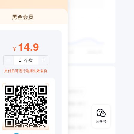
黑金会员
14.9
¥
支付后可进行选择生效省份
公众号