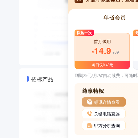
单省会员
限购一次
首月试用
14.9
¥39
¥
每日仅0.48元
到期29元/月/省自动续费，可随
招标产品
标讯详情查看
关键电话直连
甲方分析查询