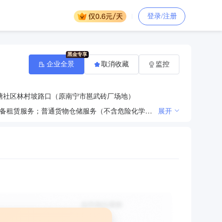
登录/注册
企业全景
取消收藏
监控
塘社区林村坡路口（原南宁市邕武砖厂场地）
一般项目：建筑材料销售；二手车经销；再生资源回收（除生产性废旧金属）；土石方工程施工；仓储设备租赁服务；普通货物仓储服务（不含危险化学品等需许可审批的项目）；租赁服务（不含出版物出租）；国内货物运输代理；商务代理代办服务（依法须经批准的项目，经相关部门批准后方可开展经营活动，具体经营项目以相关部门批准文件或许可证件为准）许可项目：房地产开发经营（除依法须经批准的项目外，凭营业执照依法自主开展经营活动）
展开