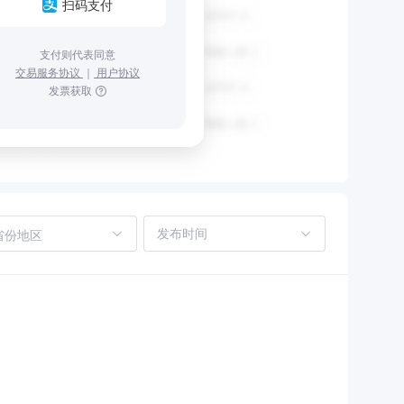
扫码支付
支付则代表同意
交易服务协议
｜
用户协议
发票获取
省份地区