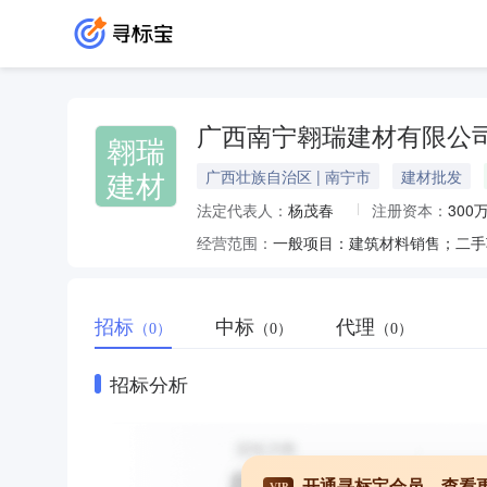
广西南宁翱瑞建材有限公
翱瑞
建材
广西壮族自治区 | 南宁市
建材批发
法定代表人：
杨茂春
注册资本：
300
经营范围：
招标
中标
代理
（0）
（0）
（0）
招标分析
开通寻标宝会员，查看
VIP