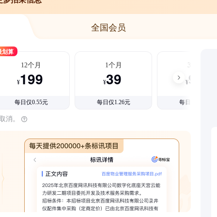
全国会员
最划算
12个月
1个月
3个月
199
39
99
¥
¥
¥
每日仅0.55元
每日仅1.26元
每日仅1.08元
时取消。