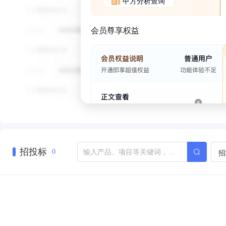
甲方分析查询
会员尊享权益
招投标
招
0