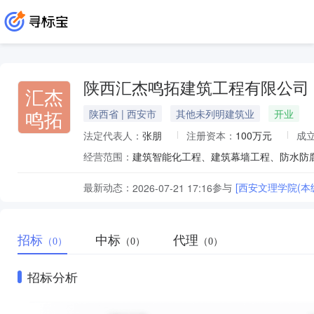
陕西汇杰鸣拓建筑工程有限公司
汇杰
鸣拓
陕西省 | 西安市
其他未列明建筑业
开业
法定代表人：
张朋
注册资本：
100万元
成
经营范围：
最新动态：
参与
[西安文理学院(
2026-07-21 17:16
招标
中标
代理
（0）
（0）
（0）
招标分析