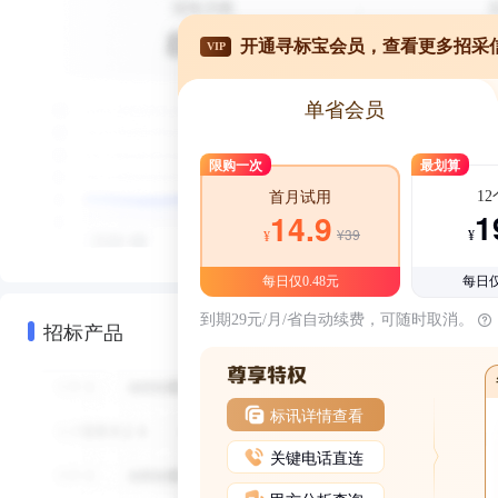
开通寻标宝会员，查看更多招采
VIP
单省会员
限购一次
最划算
1
首月试用
1
14.9
¥39
¥
¥
每日仅0.48元
每日仅
到期29元/月/省自动续费，可随时取消。
招标产品
标讯详情查看
关键电话直连