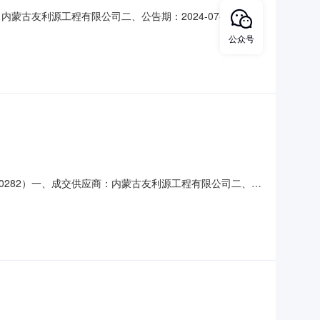
内蒙古友利源工程有限公司二、公告期：2024-07-01至
机构负责受理采购异议；采购人采购管理部门负责受理采购投
公众号
蒙古能源集团有限公司联系电话：0471-62
60282）一、成交供应商：内蒙古友利源工程有限公司二、公
公司五、监督：采购机构负责受理采购异议；采购人采购管理部门
om投诉接收单位：内蒙古能源集团有限公司联系电