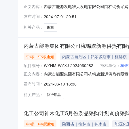
内蒙古能源发电准大发电有限公司围栏询价采购采购结
正文内容：
2024-07-04三、采购人：内蒙古能源发
发布时间：
2024-07-01 20:51
诉。异议接收单位：国能物资内蒙古有限公司联系电话：
相关产品：
围栏
内蒙古能源集团有限公司杭锦旗新源供热有限
中标｜中标通知
内蒙古自治区｜鄂尔多斯市｜杭锦旗
项目编号：
WZNM-WZXJ-2024060282
招标单位：
杭锦
内蒙古能源集团有限公司杭锦旗新源供热有限责任公
正文内容：
告期：2024-06-19至2024-06-2
发布时间：
2024-06-19 16:36
负责受理采购投诉。异议接收单位：国能物资内蒙古有
相关产品：
防护用品
化工公司神木化工5月份杂品采购计划询价采
中标｜中标通知
陕西省｜榆林市｜神木市
能源化