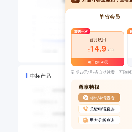
单省会员
限购一次
首月试用
14.9
¥39
¥
每日仅0.48元
到期29元/月/省自动续费，可随
中标产品
标讯详情查看
关键电话直连
甲方分析查询