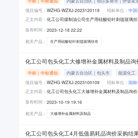
中标｜中标通知
内蒙古自治区｜鄂尔多斯市｜伊金霍
项目编号：
WZHG-WZXJ-2023120119
招标单位：
中国
化工公司煤制油公司生产用硅酸铝针刺毯玻璃丝布询
正文内容：
12-18至2023-12-21三、采购人：中
发布时间：
2023-12-18 22:22
购异议；采购人采购管理部门负责受理采购投诉。异议
相关产品：
生产用硅酸铝针刺毯玻璃丝布
化工公司包头化工大修增补金属材料及制品询
中标｜中标通知
内蒙古自治区｜包头市
能源化工
项目编号：
WZHG-WZXJ-2023100109
招标单位：
国能
化工公司包头化工大修增补金属材料及制品询价采购采
正文内容：
至2023-10-22三、采购人：国能包头煤
发布时间：
2023-10-19 19:16
负责受理采购投诉。异议接收单位：国家能源集团物资有限
相关产品：
大修增补金属材料及制品
化工公司包头化工4月低值易耗品询价采购结