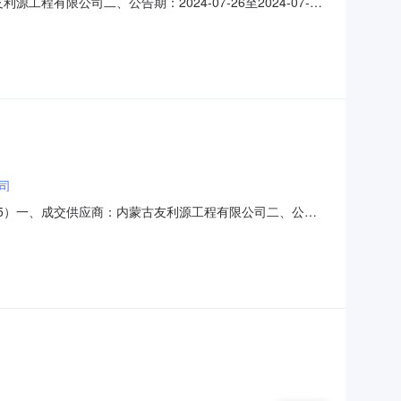
工程有限公司二、公告期：2024-07-26至2024-07-29
机构负责受理采购异议；采购人采购管理部门负责受理采购
om投诉接收单位：国家能源集团宁夏煤业有
司
1495）一、成交供应商：内蒙古友利源工程有限公司二、公告
限公司五、监督：采购机构负责受理采购异议；采购人采购管理部
com投诉接收单位：国家能源集团内蒙古电力