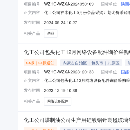
项目编号：
WZHG-WZXJ-2024050109
招标单位：
陕西
化工公司神木化工5月份杂品采购计划询价采购采购结
正文内容：
2024-05-27三、采购人：陕西神木化学
发布时间：
2024-05-24 10:27
受理采购投诉。异议接收单位：国家能源集团物资有限公司化
相关产品：
杂品
化工公司包头化工12月网络设备配件询价采购
中标｜中标通知
内蒙古自治区｜包头市｜九原区
项目编号：
WZHG-WZXJ-2023120133
招标单位：
国能
化工公司包头化工12月网络设备配件询价采购采购结果
正文内容：
12-22三、采购人：国能包头煤化工有限责
发布时间：
2023-12-19 10:36
理采购投诉。异议接收单位：国家能源集团物资有限公司化工
相关产品：
网络设备配件
化工公司煤制油公司生产用硅酸铝针刺毯玻璃