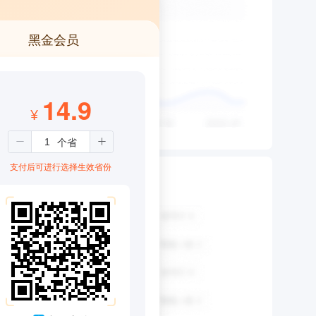
黑金会员
14.9
¥
支付后可进行选择生效省份