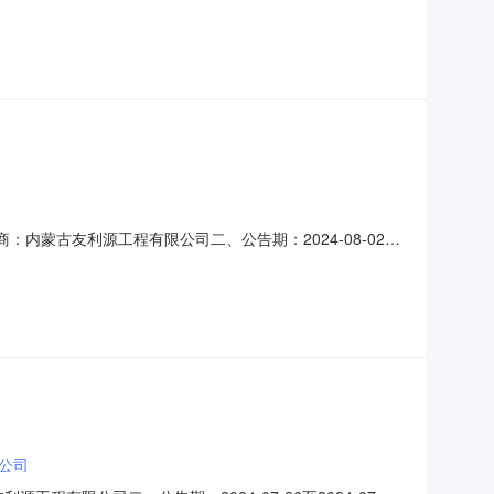
司五、监督：采购机构负责受理采购异议；采购人采购管理部门负
om.cn投诉接收单位：神华神东电力有限责
商：内蒙古友利源工程有限公司二、公告期：2024-08-02至
、监督：采购机构负责受理采购异议；采购人采购管理部门负责
0027562@chnenerg
公司