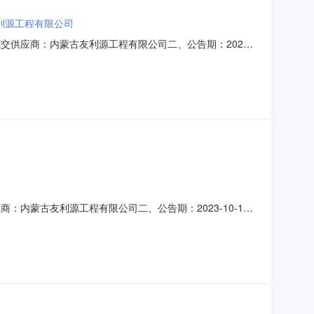
利源工程有限公司
、成交供应商：内蒙古友利源工程有限公司二、公告期：2023-
团物资有限公司化工产品贸易中心五、监督：采购机构负责受理采
4581,010-58684581邮箱：200
商：内蒙古友利源工程有限公司二、公告期：2023-10-19
心五、监督：采购机构负责受理采购异议；采购人采购管理部门
箱：20027562@chnener