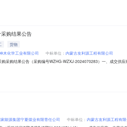
三、采购人：国家能源集团国源电力有限公司四、采购机构：国能诚信招标有限公
系电话：010-58681219邮箱：p0005949@chnenergy.c
价采购结果公告
工
货物
神木化学工业有限公司
中标单位：
内蒙古友利源工程有限公司
购结果公告（采购编号WZHG-WZXJ-2024070283）一、成交供应
工业有限公司四、采购机构：国家能源集团物资有限公司化工产品贸易中心五
工产品贸易中心联系电话：010-58684581,010-58684581邮箱：2
国家能源集团宁夏煤业有限责任公司
中标单位：
内蒙古友利源工程有限