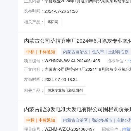
宁夏煤业2024年7月遮阳网询价采购采购结果公告（采
正文内容：
三、采购人：国家能源集团宁夏煤业有限责任公
发布时间：
2024-07-26 21:26
投诉。异议接收单位：国家能源集团物资有限公司宁夏分
相关产品：
遮阳网
内蒙古公司萨拉齐电厂2024年6月除灰专业
中标｜中标通知
内蒙古自治区｜包头市｜土默特右旗
项目编号：
WZHNGS-WZXJ-2024061495
招标单位：
内蒙古公司萨拉齐电厂2024年6月除灰专业氧化
正文内容：
期：2024-07-03至2024-07-06
发布时间：
2024-07-03 18:34
门负责受理采购投诉。异议接收单位：国能物资内蒙古
相关产品：
除灰专业氧化铝吸附剂
内蒙古能源发电准大发电有限公司围栏询价采
中标｜中标通知
内蒙古自治区｜鄂尔多斯市｜准格尔
项目编号：
WZNM-WZXJ-2024060497
招标单位：
内蒙