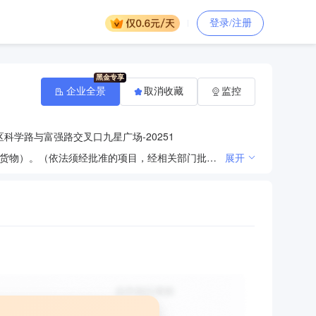
登录/注册
企业全景
取消收藏
监控
科学路与富强路交叉口九星广场-20251
许可项目：建设工程施工；住宅室内装饰装修；文件、资料等其他印刷品印刷；道路货物运输（不含危险货物）。（依法须经批准的项目，经相关部门批准后方可开展经营活动，具体经营项目以相关部门批准文件或许可证件为准）一般项目：园林绿化工程施工；劳务服务（不含劳务派遣）；通用设备修理；安防设备销售；消防技术服务；消防器材销售；保温材料销售；涂料销售（不含危险化学品）；石棉制品制造；塑料制品销售；橡胶制品销售；建筑物清洁服务；化工产品销售（不含许可类化工产品）；日用百货销售；建筑材料销售；五金产品零售；计算机软硬件及辅助设备零售；办公用品销售；物业管理；第二类医疗器械销售；润滑油销售；建筑工程用机械销售；机械设备租赁。（除依法须经批准的项目外，凭营业执照依法自主开展经营活动）
展开