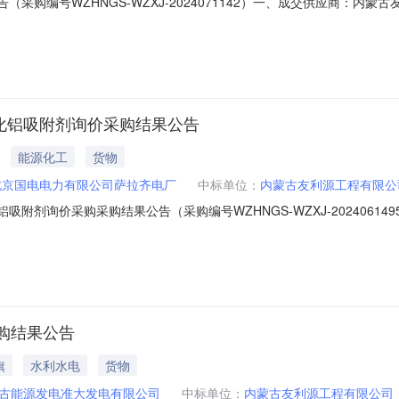
购编号WZHNGS-WZXJ-2024071142）一、成交供应商：内蒙古友利源
司四、采购机构：国家能源集团物资有限公司宁夏分公司五、监督：采购
公司联系电话：0951-7678068邮箱：20013464@ceic.c
氧化铝吸附剂询价采购结果公告
能源化工
货物
北京国电电力有限公司萨拉齐电厂
中标单位：
内蒙古友利源工程有限公
铝吸附剂询价采购采购结果公告（采购编号WZHNGS-WZXJ-202406
三、采购人：北京国电电力有限公司萨拉齐电厂四、采购机构：国能物资内蒙古有
有限公司联系电话：0471-3389596邮箱：12063256@ceic.
购结果公告
旗
水利水电
货物
古能源发电准大发电有限公司
中标单位：
内蒙古友利源工程有限公司