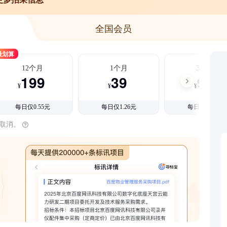
全国会员
最划算
12个月
1个月
3个月
199
39
99
¥
¥
¥
每日仅0.55元
每日仅1.26元
每日仅1.08元
时取消。