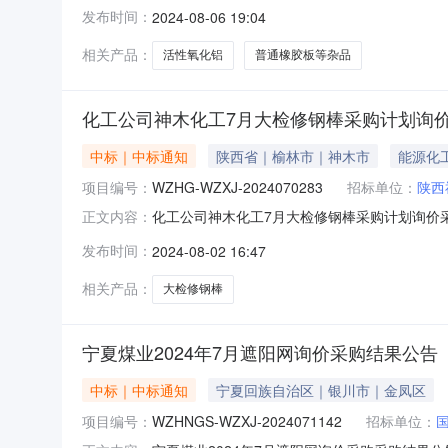
期：2024-08-06至2024-08-09
发布时间：
2024-08-06 19:04
责受理采购投诉。异议接收单位：国能诚信招标有限公司联
相关产品：
活性氧化铝
普通橡胶板等杂品
化工公司神木化工7月大检修钢棒采购计划询
中标｜中标通知
陕西省｜榆林市｜神木市
能源化
项目编号：
WZHG-WZXJ-2024070283
招标单位：
陕西
化工公司神木化工7月大检修钢棒采购计划询价采购采
正文内容：
2024-08-05三、采购人：陕西神木化学
发布时间：
2024-08-02 16:47
受理采购投诉。异议接收单位：国家能源集团物资有限公司化
相关产品：
大检修钢棒
宁夏煤业2024年7月遮阳网询价采购结果公告
中标｜中标通知
宁夏回族自治区｜银川市｜金凤区
项目编号：
WZHNGS-WZXJ-2024071142
招标单位：