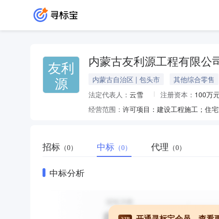
内蒙古友利源工程有限公
友利
源
内蒙古自治区 | 包头市
其他综合零售
法定代表人：
云雪
注册资本：
100万
经营范围：
招标
中标
代理
（0）
（0）
（0）
中标分析
开通寻标宝会员，查看
VIP