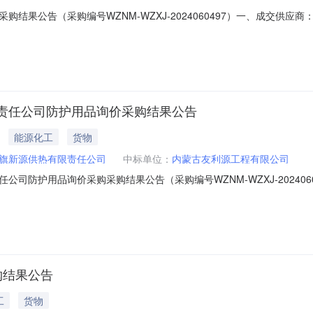
果公告（采购编号WZNM-WZXJ-2024060497）一、成交供应商：
电准大发电有限公司四、采购机构：国能物资内蒙古有限公司五、监督：采购
0471-3389596邮箱：12063256@ceic.com投诉接收单位：内
责任公司防护用品询价采购结果公告
能源化工
货物
旗新源供热有限责任公司
中标单位：
内蒙古友利源工程有限公司
司防护用品询价采购采购结果公告（采购编号WZNM-WZXJ-20240
2三、采购人：杭锦旗新源供热有限责任公司四、采购机构：国能物资内蒙古有限
限公司联系电话：0471-3389596邮箱：12063256@ceic.c
购结果公告
工
货物