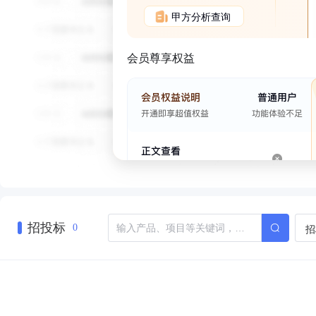
甲方分析查询
会员尊享权益
招投标
招
0