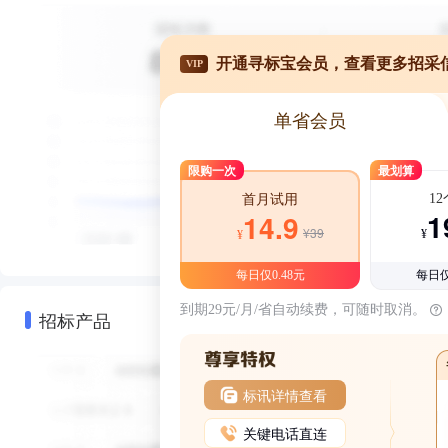
开通寻标宝会员，查看更多招采
VIP
单省会员
限购一次
最划算
1
首月试用
1
14.9
¥39
¥
¥
每日仅0.48元
每日仅
到期29元/月/省自动续费，可随时取消。
招标产品
标讯详情查看
关键电话直连