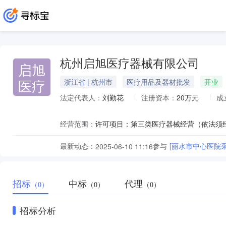
杭州启旭医疗器械有限公司
启旭
医疗
浙江省 | 杭州市
医疗用品及器材批发
开业
法定代表人：
刘勤花
注册资本：
20万元
成
经营范围：
最新动态：
参与
[丽水市中心医院
2025-06-10 11:16
招标
中标
代理
（0）
（0）
（0）
招标分析