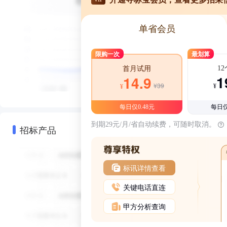
单省会员
限购一次
最划算
1
首月试用
1
14.9
¥39
¥
¥
每日仅0.48元
每日仅
到期29元/月/省自动续费，可随时取消。
招标产品
标讯详情查看
关键电话直连
甲方分析查询