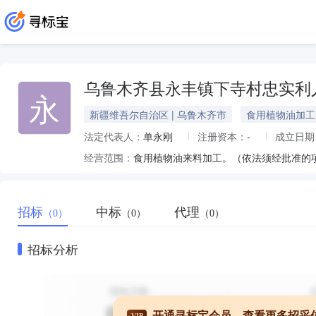
乌鲁木齐县永丰镇下寺村忠实利
永
新疆维吾尔自治区 | 乌鲁木齐市
食用植物油加工
法定代表人：
单永刚
注册资本：
-
成立日期
经营范围：
食用植物油来料加工。（依法须经批准的
招标
中标
代理
（0）
（0）
（0）
招标分析
开通寻标宝会员，查看更多招采
VIP