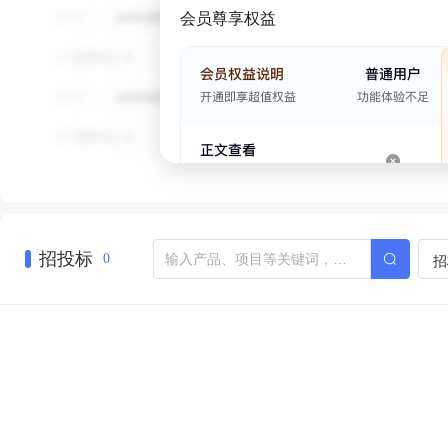
会员尊享权益
招投标
招
0