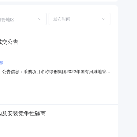
省份地区
成交公告
部
：公告信息：采购项目名称绿创集团2022年国有河滩地管护
辖区公告时间2022年05月16日16:07评审专家（单一
联系电话18095156887采购单位银川万亩生态园林建设
购及安装竞争性磋商