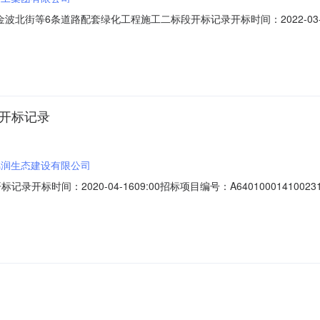
街等6条道路配套绿化工程施工二标段开标记录开标时间：2022-03-0409:
022-03-0409:30开标记录内容投标人名称:宁夏建工集团有限公司;报价:
9元/%/单价;工期:77日历天;投标人名称:宁夏诚通建设工程有限公司;报价:
程开标记录
锦润生态建设有限公司
录开标时间：2020-04-1609:00招标项目编号：A64010001410
人名称:宁夏锦润生态建设有限公司;报价:11219221.06元/%/单价;工期:
限公司;报价:元/%/单价;工期:日历天;投标人名称:宁夏宏兴源建设工程有