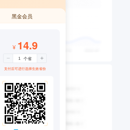
黑金会员
14.9
¥
支付后可进行选择生效省份