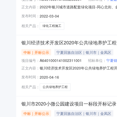
2022年银川城市道路配套绿化项目-同心北街、金波北
正文内容：
与人开标地点银川市公共资源交易中心开标室5开标时间2
发布时间：
2022-03-04
宁夏贺兰春生态环境有限公司;报价:2589509.1
相关产品：
绿化工程施工
银川经济技术开发区2020年公共绿地养护工
中标｜开标公示
宁夏回族自治区｜银川市｜金凤区
项目编号：
A6401000141002311001
招标单位：
宁夏
银川经济技术开发区2020年公共绿地养护工程开标记
正文内容：
开标时间2020-04-1609:00开标记录内容投标
发布时间：
2020-04-16
价;工期:日历天;投标人名称:宁夏伊丰建设工程有
相关产品：
公共绿地养护工程
银川市2020小微公园建设项目一标段开标记录
中标｜开标公示
宁夏回族自治区｜银川市｜金凤区