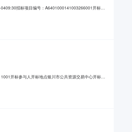
30招标项目编号：A6401000141003266001开标参
2589399.57元/%/单价;工期:77日历天;投标人名称:
02311001开标参与人开标地点银川市公共资源交易中心开标室1
913日历天;投标人名称:宁夏大诚建设工程有限公司;报价:元/%/单