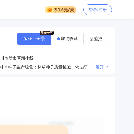
登录/注册
企业全景
取消收藏
监控
川市新市区新小线
许可项目：建筑劳务分包；各类工程建设活动；主要农作物种子生产；农作物种子经营；建设工程设计；林木种子生产经营；林草种子质量检验（依法须经批准的项目，经相关部门批准后方可开展经营活动）一般项目：城市绿化管理；园林绿化工程施工；规划设计管理；花卉种植；花卉绿植租借与代管理；日用品销售；农副产品销售；非主要农作物种子生产；工程管理服务；互联网销售（除销售需要许可的商品）；劳务服务（不含劳务派遣）；林业机械服务；城市公园管理；林业产品销售；树木种植经营；物业管理；土地整治服务；园艺产品种植；自然生态系统保护管理；环境应急治理服务；农业园艺服务；农作物栽培服务；农产品的生产、销售、加工、运输、贮藏及其他相关服务（除许可业务外，可自主依法经营法律法规非禁止或限制的项目）
展开