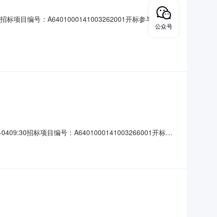
项目编号：A6401000141003262001开标参与人开标
公众号
限公司;报价:2852142.1元/%/单价;工期:98日历天;
工程建
30招标项目编号：A6401000141003266001开标参
4553813.64元/%/单价;工期:77日历天;投标人名称: