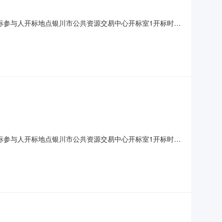
0001开标参与人开标地点银川市公共资源交易中心开标室1开标时间
天;投标人名称:宁夏同润华盛建设工程有限公司;报价:元/%/单价;工
0001开标参与人开标地点银川市公共资源交易中心开标室1开标时间
同润华盛建设工程有限公司;报价:元/%/单价;工期:日历天;投标人
价;