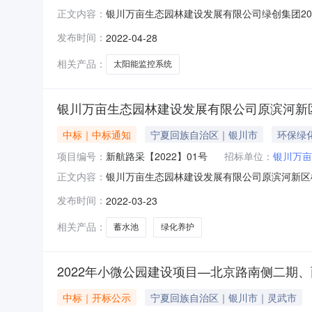
银川万亩生态园林建设发展有限公司绿创集团20
正文内容：
河滩地管护项目-重点地段太阳能监控系统采购
发布时间：
2022-04-28
2022年04月28日08:40获取采购文件时间2022
相关产品：
太阳能监控系统
银川万亩生态园林建设发展有限公司原滨河新
中标｜中标通知
宁夏回族自治区｜银川市
环保绿
项目编号：
新航路采【2022】01号
招标单位：
银川万亩
银川万亩生态园林建设发展有限公司原滨河新区
正文内容：
绿化养护蓄水池项目品目工程/建筑物施工/其他建
发布时间：
2022-03-23
员）名单侯连强、万庆娟、刘霞总成交金额￥41.
司采购单位地址
相关产品：
蓄水池
绿化养护
2022年小微公园建设项目—北京路南侧二期
中标｜开标公示
宁夏回族自治区｜银川市｜灵武市