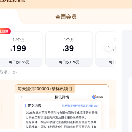
全国会员
最划算
12个月
1个月
3个月
199
39
99
¥
¥
¥
每日仅0.55元
每日仅1.26元
每日仅1.08元
时取消。