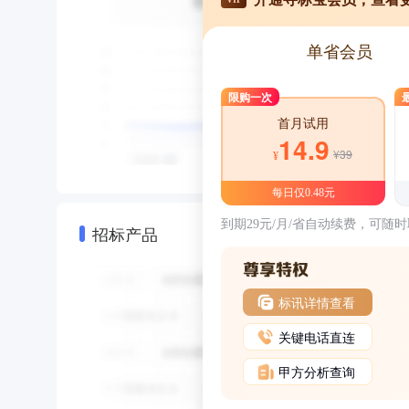
单省会员
限购一次
首月试用
14.9
¥39
¥
每日仅0.48元
到期29元/月/省自动续费，可随
招标产品
标讯详情查看
关键电话直连
甲方分析查询