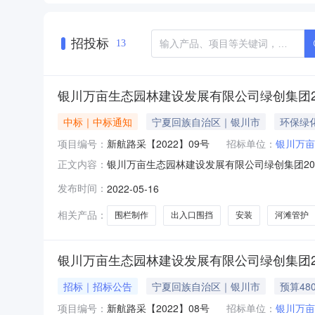
招投标
13
银川万亩生态园林建设发展有限公司绿创集团2
中标｜中标通知
宁夏回族自治区｜银川市
环保绿
项目编号：
新航路采【2022】09号
招标单位：
银川万亩
银川万亩生态园林建设发展有限公司绿创集团20
正文内容：
项目-出入口围挡围栏制作及安装品目工程/建筑物
发布时间：
2022-05-16
来源采购人员）名单万廷海、赵菊英、刘霞总成交金
发展有
相关产品：
围栏制作
出入口围挡
安装
河滩管护
银川万亩生态园林建设发展有限公司绿创集团2
招标｜招标公告
宁夏回族自治区｜银川市
预算48
项目编号：
新航路采【2022】08号
招标单位：
银川万亩