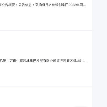
商公告概要：公告信息：采购项目名称绿创集团2022年国有
银川万亩生态园林建设发展有限公司行政区域市辖区公告时间
至18:00（北京时间，法定节假日除外）响应文件递
称银川万亩生态园林建设发展有限公司原滨河新区横城片区
2022年03月23日16:24评审专家（单一来源采购人
8095156887采购单位银川万亩生态园林建设发展有限公