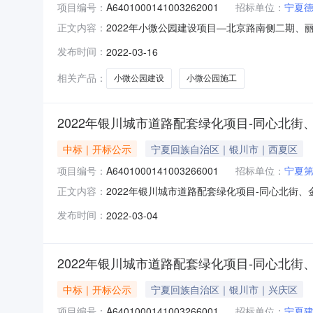
项目编号：
A6401000141003262001
招标单位：
宁夏
2022年小微公园建设项目—北京路南侧二期、丽子园
正文内容：
地点银川市公共资源交易中心开标室2（以不见面为主）开
发布时间：
2022-03-16
投标人名称:宁夏昱博市政建设工程有限公司;报价:2
相关产品：
小微公园建设
小微公园施工
2022年银川城市道路配套绿化项目-同心北
中标｜开标公示
宁夏回族自治区｜银川市｜西夏区
项目编号：
A6401000141003266001
招标单位：
宁夏
2022年银川城市道路配套绿化项目-同心北街、金波北
正文内容：
与人开标地点银川市公共资源交易中心开标室5开标时间2
发布时间：
2022-03-04
宁夏太阳升园林绿化工程有限公司;报价:455371
2022年银川城市道路配套绿化项目-同心北
中标｜开标公示
宁夏回族自治区｜银川市｜兴庆区
项目编号：
A6401000141003266001
招标单位：
宁夏