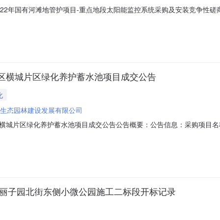
22年国有河滩地管护项目-重点地段太阳能监控系统采购及安装竞争性磋
及安装品目工程/建筑安装工程/电子工程安装/监控系统工程安装采购单位
年04月28日至2022年05月09日每日上午:8:30至12:00下午:14:00
区横城片区绿化养护蓄水池项目成交公告
化
生态园林建设发展有限公司
横城片区绿化养护蓄水池项目成交公告公告概要：公告信息：采购项目名
筑物施工采购单位银川万亩生态园林建设发展有限公司行政区域市辖区公告时间
000000万元（人民币）联系人及联系方式：项目联系人杨杰项目联系电话1
、丽子园北街东侧小微公园施工二标段开标记录