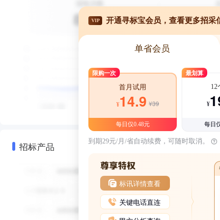
开通寻标宝会员，查看更多招采
VIP
单省会员
限购一次
最划算
1
首月试用
1
14.9
¥39
¥
¥
每日仅0.48元
每日仅
到期29元/月/省自动续费，可随时取消。
招标产品
标讯详情查看
关键电话直连