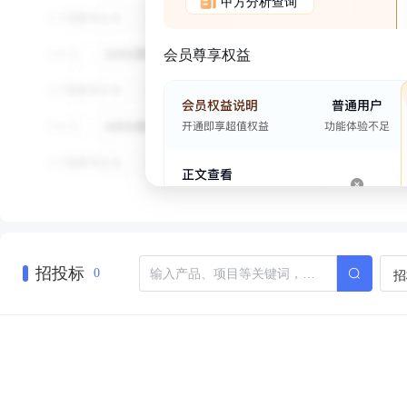
甲方分析查询
会员尊享权益
招投标
招
0